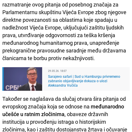
razmatranje ovog pitanja od posebnog značaja za
Parlamentarnu skupštinu Vijeća Evrope zbog njegove
direktne povezanosti sa oblastima koje spadaju u
nadležnost Vijeća Evrope, uključujući zaštitu ljudskih
prava, utvrđivanje odgovornosti za teška kršenja
međunarodnog humanitarnog prava, unapređenje
prekogranične pravosudne saradnje među državama
članicama te borbu protiv nekažnjivosti.
29.05.26. 18:07
Sarajevo safari | Sud u Hamburgu privremeno
zabranio objavljivanje dokaza o ulozi
Aleksandra Vučića
Također se naglašava da slučaj otvara šira pitanja od
evropskog značaja koja se odnose na
međunarodno
učešće u ratnim zločinima
, obaveze državnih
institucija u provođenju istraga o historijskim
zločinima, kao i zaštitu dostojanstva žrtava i očuvanje