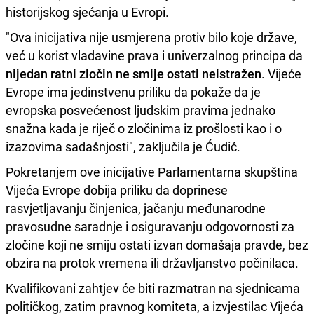
historijskog sjećanja u Evropi.
"Ova inicijativa nije usmjerena protiv bilo koje države,
već u korist vladavine prava i univerzalnog principa da
nijedan ratni zločin ne smije ostati neistražen
. Vijeće
Evrope ima jedinstvenu priliku da pokaže da je
evropska posvećenost ljudskim pravima jednako
snažna kada je riječ o zločinima iz prošlosti kao i o
izazovima sadašnjosti", zaključila je Ćudić.
Pokretanjem ove inicijative Parlamentarna skupština
Vijeća Evrope dobija priliku da doprinese
rasvjetljavanju činjenica, jačanju međunarodne
pravosudne saradnje i osiguravanju odgovornosti za
zločine koji ne smiju ostati izvan domašaja pravde, bez
obzira na protok vremena ili državljanstvo počinilaca.
Kvalifikovani zahtjev će biti razmatran na sjednicama
političkog, zatim pravnog komiteta, a izvjestilac Vijeća