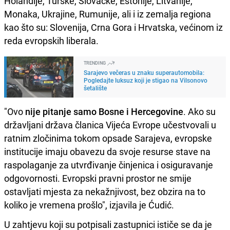
Holandije, Turske, Slovačke, Estonije, Litvanije,
Monaka, Ukrajine, Rumunije, ali i iz zemalja regiona
kao što su: Slovenija, Crna Gora i Hrvatska, većinom iz
reda evropskih liberala.
TRENDING
Sarajevo večeras u znaku superautomobila:
Pogledajte luksuz koji je stigao na Vilsonovo
šetalište
"Ovo
nije pitanje samo Bosne i Hercegovine
. Ako su
državljani država članica Vijeća Evrope učestvovali u
ratnim zločinima tokom opsade Sarajeva, evropske
institucije imaju obavezu da svoje resurse stave na
raspolaganje za utvrđivanje činjenica i osiguravanje
odgovornosti. Evropski pravni prostor ne smije
ostavljati mjesta za nekažnjivost, bez obzira na to
koliko je vremena prošlo", izjavila je Ćudić.
U zahtjevu koji su potpisali zastupnici ističe se da je