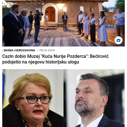
/
BOSNA I HERCEGOVINA
I
PRIJE 2MIN
Cazin dobio Muzej "Kuća Nurije Pozderca": Bećirović
podsjetio na njegovu historijsku ulogu