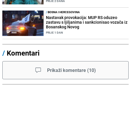
PRIJE 2 DANA
/
BOSNA I HERCEGOVINA
Nastavak provokacija: MUP RS oduzeo
zastavu s ljiljanima i sankcionisao vozača iz
Bosanskog Novog
PRIJE 1 DAN
/
Komentari
Prikaži komentare
(
10
)