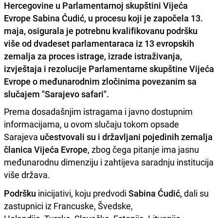
Hercegovine u Parlamentarnoj skupštini Vijeća
Evrope Sabina Ćudić, u procesu koji je započela 13.
maja, osigurala je potrebnu kvalifikovanu podršku
više od dvadeset parlamentaraca iz 13 evropskih
zemalja za proces istrage, izrade istraživanja,
izvještaja i rezolucije Parlamentarne skupštine Vijeća
Evrope o međunarodnim zločinima povezanim sa
slučajem "Sarajevo safari".
Prema dosadašnjim istragama i javno dostupnim
informacijama, u ovom slučaju tokom opsade
Sarajeva
učestvovali su i državljani pojedinih zemalja
članica Vijeća Evrope
, zbog čega pitanje ima jasnu
međunarodnu dimenziju i zahtijeva saradnju institucija
više država.
Podršku
inicijativi, koju predvodi
Sabina Ćudić,
dali su
zastupnici iz Francuske, Švedske,