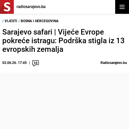
Otvor
/
VIJESTI
/
BOSNA I HERCEGOVINA
Sarajevo safari | Vijeće Evrope
pokreće istragu: Podrška stigla iz 13
evropskih zemalja
02.06.26. 17:45
Radiosarajevo.ba
10