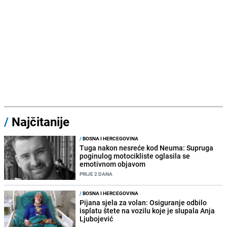
/
Najčitanije
/
BOSNA I HERCEGOVINA
Tuga nakon nesreće kod Neuma: Supruga
poginulog motocikliste oglasila se
emotivnom objavom
PRIJE 2 DANA
/
BOSNA I HERCEGOVINA
Pijana sjela za volan: Osiguranje odbilo
isplatu štete na vozilu koje je slupala Anja
Ljubojević