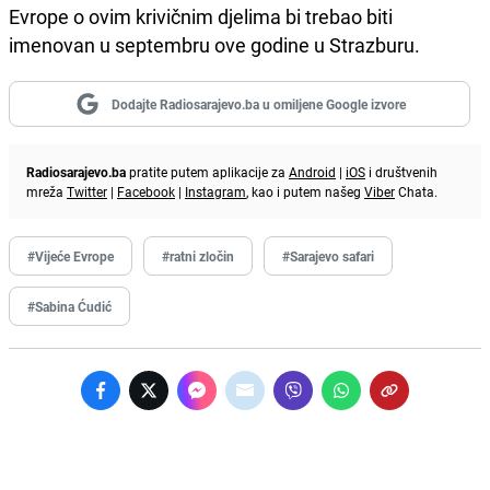
Evrope o ovim krivičnim djelima bi trebao biti
imenovan u septembru ove godine u Strazburu.
Dodajte Radiosarajevo.ba u omiljene Google izvore
Radiosarajevo.ba
pratite putem aplikacije za
Android
|
iOS
i društvenih
mreža
Twitter
|
Facebook
|
Instagram
, kao i putem našeg
Viber
Chata.
#Vijeće Evrope
#ratni zločin
#Sarajevo safari
#Sabina Ćudić