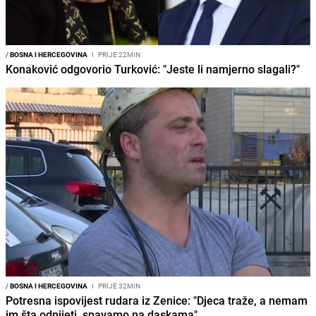
/
BOSNA I HERCEGOVINA
I
PRIJE 22MIN
Konaković odgovorio Turković: "Jeste li namjerno slagali?"
/
BOSNA I HERCEGOVINA
I
PRIJE 32MIN
Potresna ispovijest rudara iz Zenice: "Djeca traže, a nemam
im šta odnijeti, spavamo na daskama"