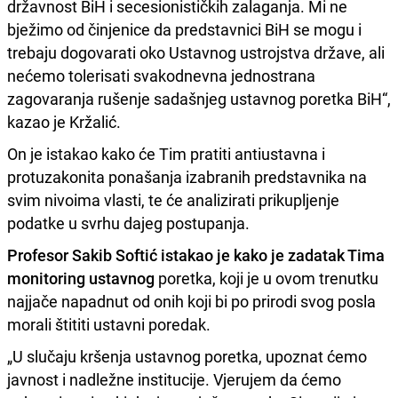
državnost BiH i secesionističkih zalaganja. Mi ne
bježimo od činjenice da predstavnici BiH se mogu i
trebaju dogovarati oko Ustavnog ustrojstva države, ali
nećemo tolerisati svakodnevna jednostrana
zagovaranja rušenje sadašnjeg ustavnog poretka BiH“,
kazao je Kržalić.
On je istakao kako će Tim pratiti antiustavna i
protuzakonita ponašanja izabranih predstavnika na
svim nivoima vlasti, te će analizirati prikupljenje
podatke u svrhu dajeg postupanja.
Profesor Sakib Softić istakao je kako je zadatak Tima
monitoring ustavnog
poretka, koji je u ovom trenutku
najjače napadnut od onih koji bi po prirodi svog posla
morali štititi ustavni poredak.
„U slučaju kršenja ustavnog poretka, upoznat ćemo
javnost i nadležne institucije. Vjerujem da ćemo