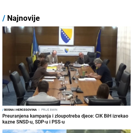
/
Najnovije
/
BOSNA I HERCEGOVINA
I
PRIJE 8MIN
Preuranjena kampanja i zloupotreba djece: CIK BiH izrekao
kazne SNSD-u, SDP-u i PSS-u