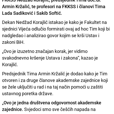
Armin Kržalić, te profesori na FKKSS i članovi Tima
Lada Sadiković i Sakib Softić.
Dekan Nedžad Korajlić istakao je kako je Fakultet na
sjednici Vijeća odlučio formirati ovaj ad hoc Tim koji bi
nadgledao i analizirao govor kojim se krši Ustav i
zakoni BiH.
„Ovo je izuzetno značajan korak, jer vidimo
svakodnevno kršenje Ustava i zakona“, kazao je
Korajlić.
Predsjednik Tima Armin Kržalić je dodao kako je Tim
otvoren i za druge članove akademske zajednice koji
se žele uključiti u rad i na taj način pomoći u zaštiti
ustavnog poretka države.
„
Ovo je jedna društvena odgovornost akademske
zajednice.
Svjedoci smo sve češćih napada na