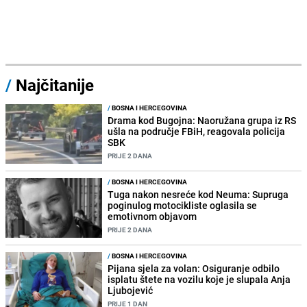
/
Najčitanije
/
BOSNA I HERCEGOVINA
Drama kod Bugojna: Naoružana grupa iz RS
ušla na područje FBiH, reagovala policija
SBK
PRIJE 2 DANA
/
BOSNA I HERCEGOVINA
Tuga nakon nesreće kod Neuma: Supruga
poginulog motocikliste oglasila se
emotivnom objavom
PRIJE 2 DANA
/
BOSNA I HERCEGOVINA
Pijana sjela za volan: Osiguranje odbilo
isplatu štete na vozilu koje je slupala Anja
Ljubojević
PRIJE 1 DAN