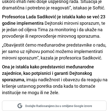
uskoro imati neki dosje uspješnog rada. Situacija je
dramatična i potrebno je reagovati“, istakao je Softić.
Profesorica Lada Sadiković je istakla kako se već 23
godine implementira
Dejtonski mirovni sporazum, te
je jedan od ciljeva Tima za monitoring i da ukaže na
provođenje ili neprovođenje mirovnog sporazuma.
„Obavijestit ćemo međunarodne predstavnike o radu,
jer samo uz njihovu pomoć možemo implementirati
mirovni sporazum“, kazala je profesorica Sadiković.
Ona je istakla kako predstavnici međunarodne
zajednice, kao potpisnici i garanti Dejtonskog
sporazuma,
imaju nadležnost i obavezu da reaguju na
kršenje ustavnog poretka onda kada to domaće
institucije ne mogu ili ne žele.
Dodajte Radiosarajevo.ba u omiljene Google izvore