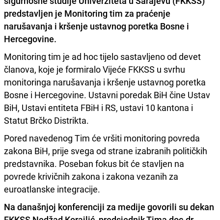
sigurnosne studije Univerziteta u Sarajevu
(FKKSS)
predstavljen je Monitoring tim za praćenje
narušavanja i kršenje ustavnog poretka Bosne i
Hercegovine.
Monitoring tim je ad hoc tijelo sastavljeno od devet
članova, koje je formiralo Vijeće FKKSS u svrhu
monitoringa narušavanja i kršenje ustavnog poretka
Bosne i Hercegovine. Ustavni poredak BiH čine Ustav
BiH, Ustavi entiteta FBiH i RS, ustavi 10 kantona i
Statut Brčko Distrikta.
Pored navedenog Tim će vršiti monitoring povreda
zakona BiH, prije svega od strane izabranih političkih
predstavnika. Poseban fokus bit će stavljen na
povrede krivičnih zakona i zakona vezanih za
euroatlanske integracije.
Na današnjoj konferenciji za medije govorili su dekan
FKKSS Nedžad Korajlić, predsjednik Tima doc.dr.