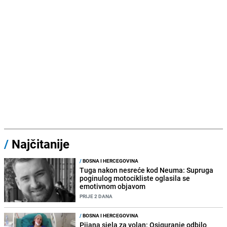
/
Najčitanije
/
BOSNA I HERCEGOVINA
Tuga nakon nesreće kod Neuma: Supruga
poginulog motocikliste oglasila se
emotivnom objavom
PRIJE 2 DANA
/
BOSNA I HERCEGOVINA
Pijana sjela za volan: Osiguranje odbilo