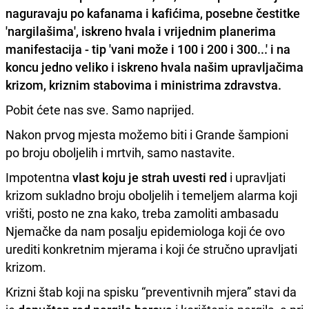
naguravaju po kafanama i kafićima, posebne čestitke
'nargilašima', iskreno hvala i vrijednim planerima
manifestacija - tip 'vani može i 100 i 200 i 300...' i na
koncu jedno veliko i iskreno hvala našim upravljačima
krizom, kriznim stabovima i ministrima zdravstva.
Pobit ćete nas sve. Samo naprijed.
Nakon prvog mjesta možemo biti i Grande šampioni
po broju oboljelih i mrtvih, samo nastavite.
Impotentna
vlast koju je strah uvesti red
i upravljati
krizom sukladno broju oboljelih i temeljem alarma koji
vrišti, posto ne zna kako, treba zamoliti ambasadu
Njemačke da nam posalju epidemiologa koji će ovo
urediti konkretnim mjerama i koji će stručno upravljati
krizom.
Krizni štab koji na spisku “preventivnih mjera” stavi da