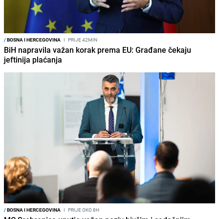
/
BOSNA I HERCEGOVINA
I
PRIJE 42MIN
BiH napravila važan korak prema EU: Građane čekaju
jeftinija plaćanja
/
BOSNA I HERCEGOVINA
I
PRIJE OKO 8H