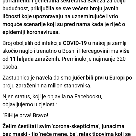
parlamentu i generalna sekretarka Saveza za bolju
budućnost, priključila se sve većem broju javnih
ličnosti koje upozoravaju na
uznemirujuće i vrlo
moguće scenarije koji su pred nama kada je riječ o
epidemiji koronavirusa
.
Broj oboljelih od infekcije
COVID-19
u našoj je zemlji
skočio naglo i trenutno u Bosni i Hercegovini ima
više
od 11 hiljada zaraženih
. Preminulo je najmanje 320
osoba.
Zastupnica je navela da smo
jučer bili prvi u Europi
po
broju zaraženih na milion stanovnika.
Njen status, koji je objavila na Facebooku,
objavljujemo u cjelosti:
"BiH je prva! Bravo!
Želim čestitati svim 'corona-skepticima', junacima
bez maski - tip 'neće mene, ba', relax tipovima koji se