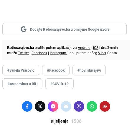
Dodajte Radiosarajevo.ba u omiljene Google izvore
Radiosarajevo.ba
pratite putem aplikacije za
Android
|
iOS
i društvenih
mreža
Twitter
|
Facebook
|
Instagram
, kao i putem našeg
Viber
Chata.
#Sanela Prašović
#Facebook
#novi slučajevi
#koronavirus u BiH
#COVID-19
1508
Dijeljenja