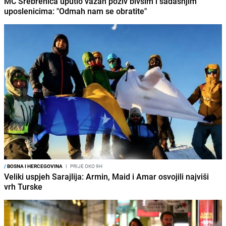
MC Srebrenica uputio važan poziv bivšim i sadašnjim
uposlenicima: "Odmah nam se obratite"
/
BOSNA I HERCEGOVINA
I
PRIJE OKO 9H
Veliki uspjeh Sarajlija: Armin, Maid i Amar osvojili najviši
vrh Turske