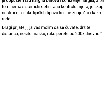
je
dopušten rad nargila barova
i korištenje nargila, a pri
tom nema sistemski definiranu kontrolu mjera, je skup
nestručnih i lakrdijaških tipova koji ne znaju šta i kako
rade.
Dragi prijatelji, ja vas molim da se čuvate, držite
distancu, nosite masku, ruke perete po 200x dnevno."