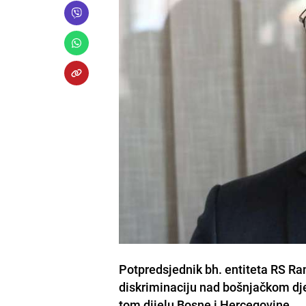
Potpredsjednik bh. entiteta RS Ram
diskriminaciju nad bošnjačkom dje
tom dijelu Bosne i Hercegovine.