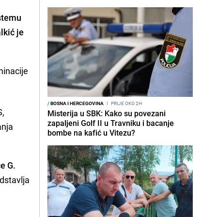
istemu
lkić je
minacije
/
BOSNA I HERCEGOVINA
I
PRIJE OKO 2H
S,
Misterija u SBK: Kako su povezani
zapaljeni Golf II u Travniku i bacanje
anja
bombe na kafić u Vitezu?
e G.
dstavlja