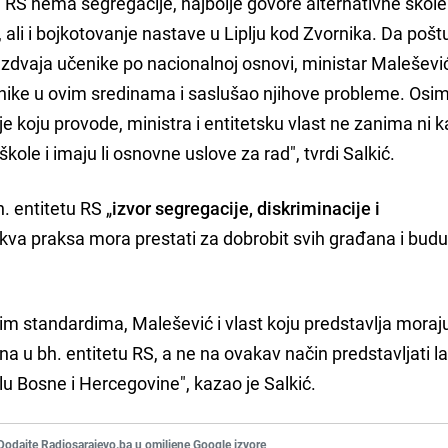
u RS nema segregacije, najbolje govore alternativne škole
 ali i bojkotovanje nastave u Liplju kod Zvornika. Da poštu
azdvaja učenike po nacionalnoj osnovi, ministar Malešević
čenike u ovim sredinama i saslušao njihove probleme. Osi
 koju provode, ministra i entitetsku vlast ne zanima ni 
ole i imaju li osnovne uslove za rad", tvrdi Salkić.
. entitetu RS „
izvor segregacije, diskriminacije i
takva praksa mora prestati za dobrobit svih građana i budu
im standardima, Malešević i vlast koju predstavlja moraj
a u bh. entitetu RS, a ne na ovakav način predstavljati l
elu Bosne i Hercegovine", kazao je Salkić.
Dodajte Radiosarajevo.ba u omiljene Google izvore