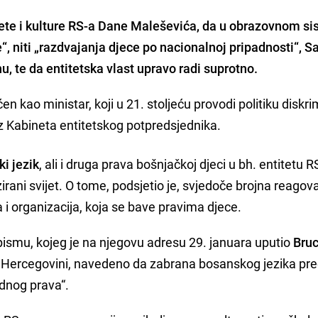
ete i kulture RS-a
Dane Maleševića
, da u obrazovnom s
, niti „razdvajanja djece po nacionalnoj pripadnosti“, Sa
u, te da entitetska vlast upravo radi suprotno.
n kao ministar, koji u 21. stoljeću provodi politiku diskri
z Kabineta entitetskog potpredsjednika.
i jezik
, ali i druga prava bošnjačkoj djeci u bh. entitetu R
lizirani svijet. O tome, podsjetio je, svjedoče brojna reagov
 i organizacija, koja se bave pravima djece.
 pismu, kojeg je na njegovu adresu 29. januara uputio
Bruc
 i Hercegovini, navedeno da zabrana bosanskog jezika pre
odnog prava“.