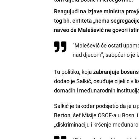
Reagujući na izjave ministra provj
tog bh. entiteta „nema segregacije“
naveo da Malešević ne govori istin
"Malešević će ostati upamće
nad djecom", saopćeno je i
Tu politiku, koja
zabranjuje bosansk
dodao je Salkić, osuđuje cijeli civi
domaćih i međunarodnih institucija
Salkić je također podsjetio da je u
Berton
, šef Misije OSCE-a u Bosni
„diskriminaciju i kršenje međunar