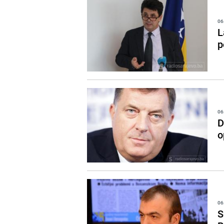
06
L
p
06
D
o
06
S