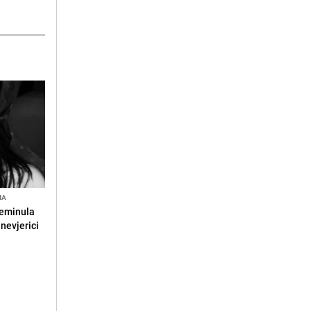
NA
reminula
 nevjerici