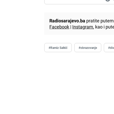
Radiosarajevo.ba
pratite putem 
Facebook
|
Instagram
, kao i p
#Ramiz Salkić
#obrazovanje
#dis