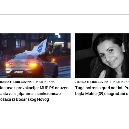
BOSNA I HERCEGOVINA
I
PRIJE 2 DANA
/
BOSNA I HERCEGOVINA
I
PRIJE 2 DA
Nastavak provokacija: MUP RS oduzeo
Tuga potresla grad na Uni: P
zastavu s ljiljanima i sankcionisao
Lejla Muhić (39), sugrađani u
vozača iz Bosanskog Novog