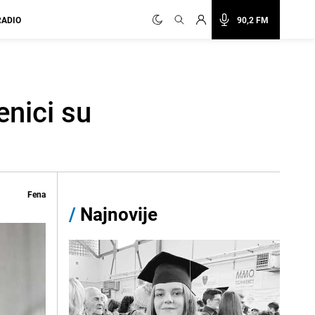
RADIO
90,2 FM
enici su
Fena
/
Najnovije