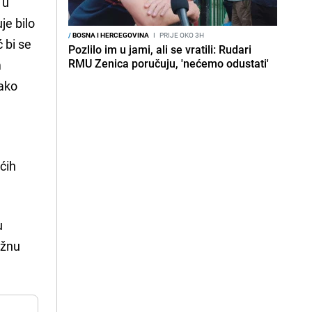
 u
je bilo
/
BOSNA I HERCEGOVINA
I
PRIJE OKO 3H
 bi se
Pozlilo im u jami, ali se vratili: Rudari
RMU Zenica poručuju, 'nećemo odustati'
m
kako
ćih
u
ažnu