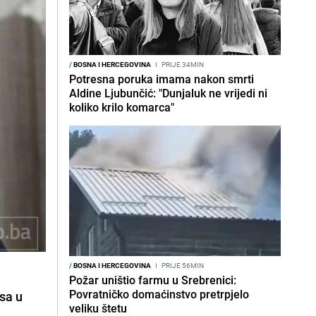
/
BOSNA I HERCEGOVINA
I
PRIJE 34MIN
Potresna poruka imama nakon smrti
Aldine Ljubunčić: "Dunjaluk ne vrijedi ni
koliko krilo komarca"
/
BOSNA I HERCEGOVINA
I
PRIJE 56MIN
Požar uništio farmu u Srebrenici:
Povratničko domaćinstvo pretrpjelo
sa u
veliku štetu