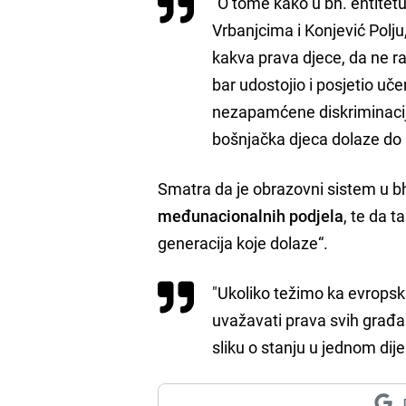
"O tome kako u bh. entitet
Vrbanjcima i Konjević Polju,
kakva prava djece, da ne r
bar udostojio i posjetio u
nezapamćene diskriminacije
bošnjačka djeca dolaze do šk
Smatra da je obrazovni sistem u bh
međunacionalnih podjela
, te da 
generacija koje dolaze“.
"Ukoliko težimo ka evropsk
uvažavati prava svih građan
sliku o stanju u jednom dij