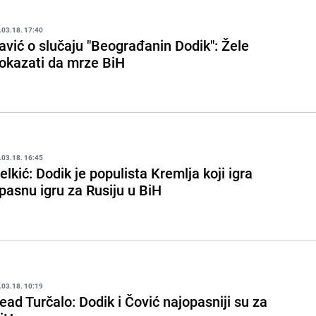
.03.18. 17:40
avić o slučaju "Beograđanin Dodik": Žele
okazati da mrze BiH
.03.18. 16:45
elkić: Dodik je populista Kremlja koji igra
pasnu igru za Rusiju u BiH
.03.18. 10:19
ead Turčalo: Dodik i Čović najopasniji su za