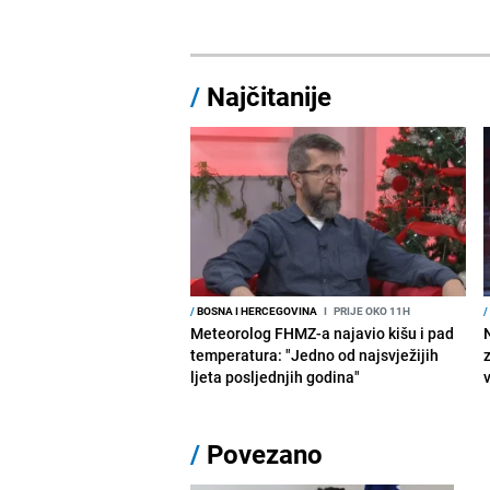
/
Najčitanije
/
BOSNA I HERCEGOVINA
I
PRIJE OKO 11H
/
Meteorolog FHMZ-a najavio kišu i pad
temperatura: "Jedno od najsvježijih
ljeta posljednjih godina"
/
Povezano