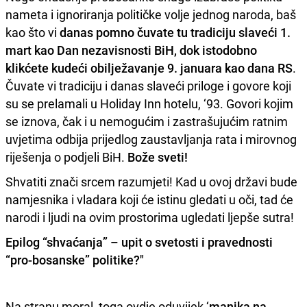
nameta i ignoriranja političke volje jednog naroda, baš
kao što vi
danas pomno čuvate tu tradiciju slaveći 1.
mart kao Dan nezavisnosti BiH, dok istodobno
klikćete kudeći obilježavanje 9. januara kao dana RS
.
Čuvate vi tradiciju i danas slaveći priloge i govore koji
su se prelamali u Holiday Inn hotelu, ‘93. Govori kojim
se iznova, čak i u nemogućim i zastrašujućim ratnim
uvjetima odbija prijedlog zaustavljanja rata i mirovnog
riješenja o podjeli BiH.
Bože sveti!
Shvatiti znači srcem razumjeti! Kad u ovoj državi bude
namjesnika i vladara koji će istinu gledati u oči, tad će
narodi i ljudi na ovim prostorima ugledati ljepše sutra!
Epilog “shvaćanja” – upit o svetosti i pravednosti
“pro-bosanske” politike?"
Na stranu moral, toga ovdje oduvijek ‘
manjka na