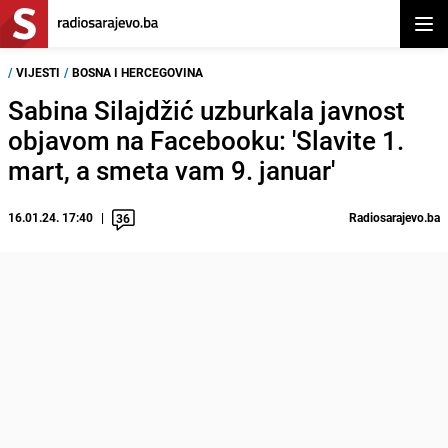
Otvor
/
VIJESTI
/
BOSNA I HERCEGOVINA
Sabina Silajdžić uzburkala javnost
objavom na Facebooku: 'Slavite 1.
mart, a smeta vam 9. januar'
16.01.24. 17:40
Radiosarajevo.ba
36