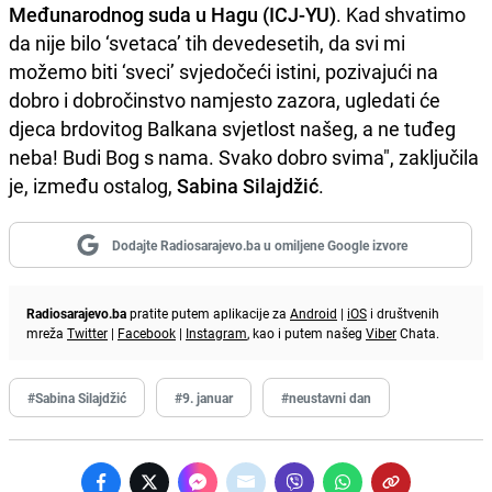
Međunarodnog suda u Hagu (ICJ-YU)
. Kad shvatimo
da nije bilo ‘svetaca’ tih devedesetih, da svi mi
možemo biti ‘sveci’ svjedočeći istini, pozivajući na
dobro i dobročinstvo namjesto zazora, ugledati će
djeca brdovitog Balkana svjetlost našeg, a ne tuđeg
neba! Budi Bog s nama. Svako dobro svima", zaključila
je, između ostalog,
Sabina Silajdžić
.
Dodajte Radiosarajevo.ba u omiljene Google izvore
Radiosarajevo.ba
pratite putem aplikacije za
Android
|
iOS
i društvenih
mreža
Twitter
|
Facebook
|
Instagram
, kao i putem našeg
Viber
Chata.
#Sabina Silajdžić
#9. januar
#neustavni dan