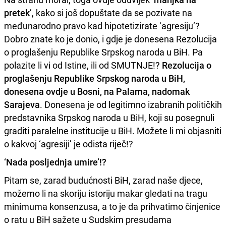
pretek
’, kako si još dopuštate da se pozivate na
međunarodno pravo kad hipotetizirate ‘agresiju’?
Dobro znate ko je donio, i gdje je donesena Rezolucija
o proglašenju Republike Srpskog naroda u BiH. Pa
polazite li vi od Istine, ili od SMUTNJE!?
Rezolucija o
proglašenju Republike Srpskog naroda u BiH,
donesena ovdje u Bosni, na Palama, nadomak
Sarajeva
. Donesena je od legitimno izabranih političkih
predstavnika Srpskog naroda u BiH, koji su posegnuli
graditi paralelne institucije u BiH. Možete li mi objasniti
o kakvoj ‘agresiji’ je odista riječ!?
‘Nada posljednja umire’!?
Pitam se, zarad budućnosti BiH, zarad naše djece,
možemo li na skoriju istoriju makar gledati na tragu
minimuma konsenzusa, a to je da prihvatimo činjenice
o ratu u BiH sažete u Sudskim presudama