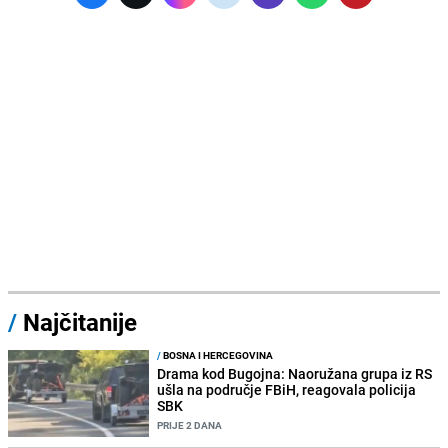
/
Najčitanije
/
BOSNA I HERCEGOVINA
Drama kod Bugojna: Naoružana grupa iz RS
ušla na područje FBiH, reagovala policija
SBK
PRIJE 2 DANA