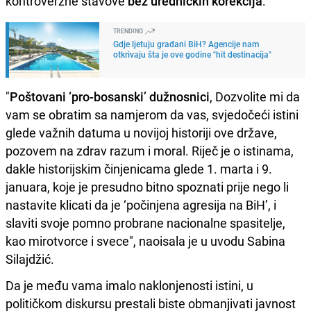
kontroverzne stavove
bez uredničkih korekcija
:
TRENDING
Gdje ljetuju građani BiH? Agencije nam
otkrivaju šta je ove godine "hit destinacija"
"
Poštovani ‘pro-bosanski’ dužnosnici
, Dozvolite mi da
vam se obratim sa namjerom da vas, svjedočeći istini
glede važnih datuma u novijoj historiji ove države,
pozovem na zdrav razum i moral. Riječ je o istinama,
dakle historijskim činjenicama glede 1. marta i 9.
januara, koje je presudno bitno spoznati prije nego li
nastavite klicati da je ‘počinjena agresija na BiH’, i
slaviti svoje pomno probrane nacionalne spasitelje,
kao mirotvorce i svece", naoisala je u uvodu Sabina
Silajdžić.
Da je među vama imalo naklonjenosti istini, u
političkom diskursu prestali biste obmanjivati javnost