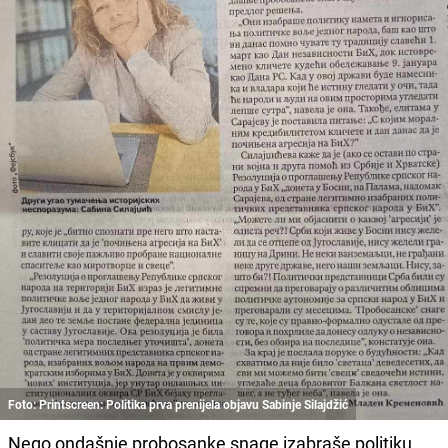
Foto: Printscreen: Politika prva prenijela objavu Sabinje Silajdžić
Nego ondašnje probosanke snage izabraše politiku