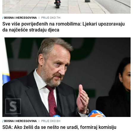
/
BOSNA I HERCEGOVINA
I
PRIJE OKO 7H
Sve više povrijeđenih na romobilima: Ljekari upozoravaju
da najčešće stradaju djeca
/
BOSNA I HERCEGOVINA
I
PRIJE OKO 8H
SDA: Ako želiš da se nešto ne uradi, formiraj komisiju