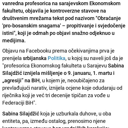
vanredna profesorica na sarajevskom Ekonomskom
fakultetu, objavila je kontroverzne stavove na
društvenim mrežama tekst pod nazivom "Obraćanje
'pro-bosanskim snagama' – propitivanje i svjedočenje
istini", koji je odmah po objavi snažno odjeknuo u
medijima.
Objavu na Facebooku prema očekivanjima prva je
prenijela
srbijanska
Politika
, u kojoj su naveli još da je
"profesorica Ekonomskog fakulteta u Sarajevu
Sabina
Silajdžić iznijela mišljenje o 9. januaru, 1. martu i
„agresiji” na BiH
, u kojem je, neoubičajeno za
prevlađujući narativ, iznijela ocjene koje odudaraju od
riječnika koji je već tri decenije tipičan za vođe u
Federaciji BiH".
Sabina Silajdžić
koja je uzburkala duhove, u oba
entiteta, pa, između ostalog, prenosimo njene