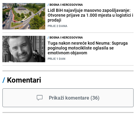
/
BOSNA I HERCEGOVINA
Lidl BiH najavljuje masovno zapošljavanje:
Otvorene prijave za 1.000 mjesta u logistici i
prodaji
PRIJE 2 DANA
/
BOSNA I HERCEGOVINA
Tuga nakon nesreće kod Neuma: Supruga
poginulog motocikliste oglasila se
emotivnom objavom
PRIJE 1 DAN
/
Komentari
Prikaži komentare
(
36
)