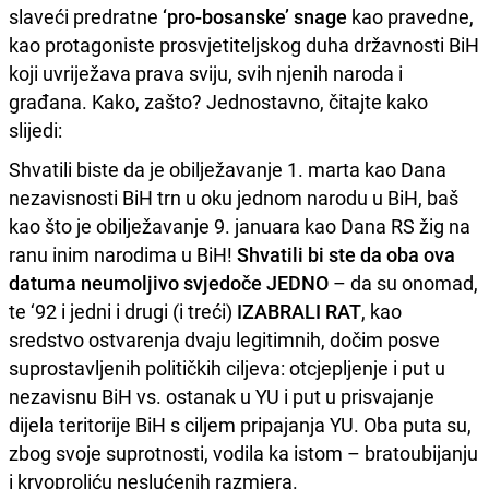
slaveći predratne
‘pro-bosanske’ snage
kao pravedne,
kao protagoniste prosvjetiteljskog duha državnosti BiH
koji uvriježava prava sviju, svih njenih naroda i
građana. Kako, zašto? Jednostavno, čitajte kako
slijedi:
Shvatili biste da je obilježavanje 1. marta kao Dana
nezavisnosti BiH trn u oku jednom narodu u BiH, baš
kao što je obilježavanje 9. januara kao Dana RS žig na
ranu inim narodima u BiH!
Shvatili bi ste da oba ova
datuma neumoljivo svjedoče JEDNO
– da su onomad,
te ‘92 i jedni i drugi (i treći)
IZABRALI RAT
, kao
sredstvo ostvarenja dvaju legitimnih, dočim posve
suprostavljenih političkih ciljeva: otcjepljenje i put u
nezavisnu BiH vs. ostanak u YU i put u prisvajanje
dijela teritorije BiH s ciljem pripajanja YU. Oba puta su,
zbog svoje suprotnosti, vodila ka istom – bratoubijanju
i krvoproliću neslućenih razmjera.