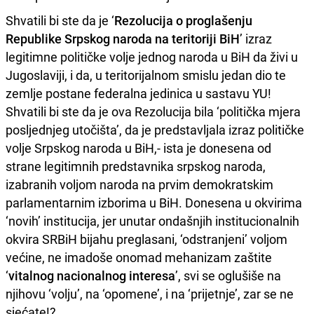
Shvatili bi ste da je ‘
Rezolucija o proglašenju
Republike Srpskog naroda na teritoriji BiH
’ izraz
legitimne političke volje jednog naroda u BiH da živi u
Jugoslaviji, i da, u teritorijalnom smislu jedan dio te
zemlje postane federalna jedinica u sastavu YU!
Shvatili bi ste da je ova Rezolucija bila ‘politička mjera
posljednjeg utočišta’, da je predstavljala izraz političke
volje Srpskog naroda u BiH,- ista je donesena od
strane legitimnih predstavnika srpskog naroda,
izabranih voljom naroda na prvim demokratskim
parlamentarnim izborima u BiH. Donesena u okvirima
‘novih’ institucija, jer unutar ondašnjih institucionalnih
okvira SRBiH bijahu preglasani, ‘odstranjeni’ voljom
većine, ne imadoše onomad mehanizam zaštite
‘
vitalnog nacionalnog interesa
’, svi se oglušiše na
njihovu ‘volju’, na ‘opomene’, i na ‘prijetnje’, zar se ne
sjećate!?