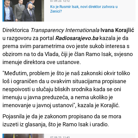
07.09.23. 12:12
Ko je Rusmir Isak, novi direktor zatvora u
Zenici?
Direktorica
Transparency Internationala
Ivana Korajlić
u razgovoru za portal
Radiosarajevo.ba
kazala je da
prema svim parametrima ovo jeste sukob interesa s
obzirom na to da Vlada, čiji je član Ramo Isak, svjesno
imenuje direktora ove ustanove.
"Međutim, problem je što je naš zakonski okvir toliko
loš i ograničen da u ovakvim situacijama propisane
nespoivosti u slučaju bliskih srodnika kada se oni
imenuju u javna preduzeća, a nema ukoliko je
imenovanje u javnoj ustanovi", kazala je Korajlić.
Pojasnila je da je zakonom propisano da se mora
izuzeti iz glasanja, što je Ramo Isak i uradio.
07.09.23. 11:43