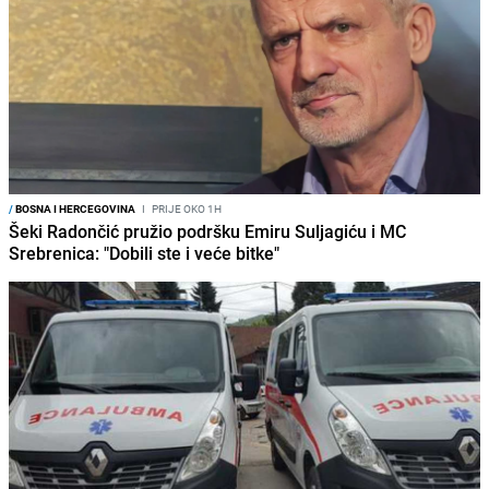
/
BOSNA I HERCEGOVINA
I
PRIJE OKO 1H
Šeki Radončić pružio podršku Emiru Suljagiću i MC
Srebrenica: "Dobili ste i veće bitke"