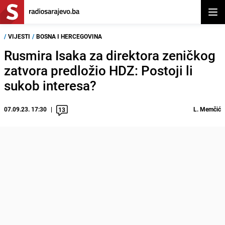
Otvor
/
VIJESTI
/
BOSNA I HERCEGOVINA
Rusmira Isaka za direktora zeničkog
zatvora predložio HDZ: Postoji li
sukob interesa?
07.09.23. 17:30
L. Memčić
13