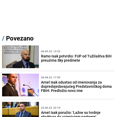
/
Povezano
06.09.23. 13:22
Ramo Isak potvrdio: FUP od Tužilaštva BiH
preuzima Sky predmete
28.08.23. 17:55
Arnel Isak odustao od imenovanja za
dopredsjedavajućeg Predstavničkog doma
FBiH: Predložio novo ime
22.06.23. 22:10
Arnel Isak poručio: 'Lažne su tvrdnje
struktura da ucjenjujem partnere'