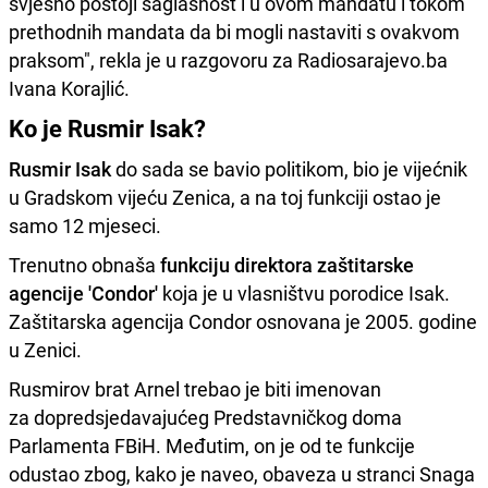
svjesno postoji saglasnost i u ovom mandatu i tokom
prethodnih mandata da bi mogli nastaviti s ovakvom
praksom", rekla je u razgovoru za Radiosarajevo.ba
Ivana Korajlić.
Ko je Rusmir Isak?
Rusmir Isak
do sada se bavio politikom, bio je vijećnik
u Gradskom vijeću Zenica, a na toj funkciji ostao je
samo 12 mjeseci.
Trenutno obnaša
funkciju direktora zaštitarske
agencije 'Condor'
koja je u vlasništvu porodice Isak.
Zaštitarska agencija Condor osnovana je 2005. godine
u Zenici.
Rusmirov brat Arnel trebao je biti imenovan
za dopredsjedavajućeg Predstavničkog doma
Parlamenta FBiH. Međutim, on je od te funkcije
odustao zbog, kako je naveo, obaveza u stranci Snaga