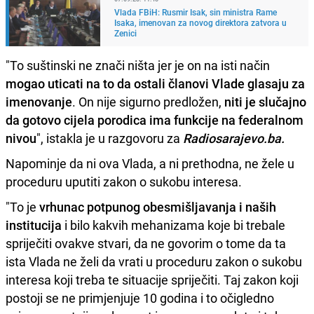
Vlada FBiH: Rusmir Isak, sin ministra Rame
Isaka, imenovan za novog direktora zatvora u
Zenici
"To suštinski ne znači ništa jer je on na isti način
mogao uticati na to da ostali članovi Vlade glasaju za
imenovanje
. On nije sigurno predložen,
niti je slučajno
da gotovo cijela porodica ima funkcije na federalnom
nivou
", istakla je u razgovoru za
Radiosarajevo.ba.
Napominje da ni ova Vlada, a ni prethodna, ne žele u
proceduru uputiti zakon o sukobu interesa.
"To je
vrhunac potpunog obesmišljavanja i naših
institucija
i bilo kakvih mehanizama koje bi trebale
spriječiti ovakve stvari, da ne govorim o tome da ta
ista Vlada ne želi da vrati u proceduru zakon o sukobu
interesa koji treba te situacije spriječiti. Taj zakon koji
postoji se ne primjenjuje 10 godina i to očigledno