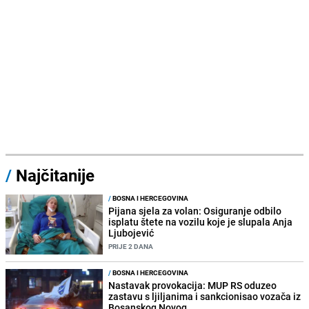
/
Najčitanije
/
BOSNA I HERCEGOVINA
Pijana sjela za volan: Osiguranje odbilo
isplatu štete na vozilu koje je slupala Anja
Ljubojević
PRIJE 2 DANA
/
BOSNA I HERCEGOVINA
Nastavak provokacija: MUP RS oduzeo
zastavu s ljiljanima i sankcionisao vozača iz
Bosanskog Novog