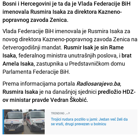
Bosni i Hercegovini je ta da je Vlada Federacije BiH
imenovala Rusmira Isaka za direktora Kazneno-
popravnog zavoda Zenica.
Vlada Federacije BiH imenovala je Rusmira Isaka za
novog direktora Kazneno-popravnog zavoda Zenica na
četverogodišnji mandat.
Rusmir Isak je sin Rame
Isaka
, federalnog ministra unutrašnjih poslova, i
brat
Arnela Isaka
, zastupnika u Predstavničkom domu
Parlamenta Federacije BiH.
Prema informacijama portala
Radiosarajevo.ba
,
Rusmira Isaka
je na današnjoj sjednici
predložio HDZ-
ov ministar pravde Vedran Škobić.
TRENDING
Trojici rudara pozlilo u jami: Jedan već želi da
se vrati, drugi prevezen u bolnicu