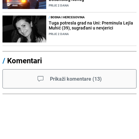
PRIJE 2 DANA
/
BOSNA I HERCEGOVINA
Tuga potresla grad na Uni: Preminula Lejla
Muhić (39), sugrađani u nevjerici
PRIJE 2 DANA
/
Komentari
Prikaži komentare
(
13
)