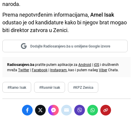
naroda.
Prema nepotvrđenim informacijama,
Arnel Isak
odustao je od kandidature kako bi njegov brat mogao
biti direktor zatvora u Zenici.
Dodajte Radiosarajevo.ba u omiljene Google izvore
Radiosarajevo.ba
pratite putem aplikacije za
Android
|
iOS
i društvenih
mreža
Twitter
|
Facebook
|
Instagram
, kao i putem našeg
Viber
Chata.
#Ramo Isak
#Rusmir Isak
#KPZ Zenica