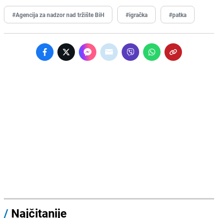
#Agencija za nadzor nad tržište BiH
#igračka
#patka
/
Najčitanije