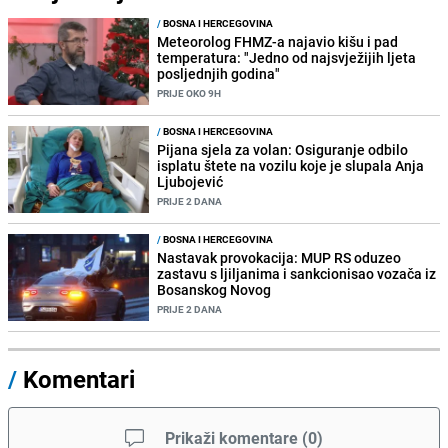
/
BOSNA I HERCEGOVINA
Meteorolog FHMZ-a najavio kišu i pad
temperatura: "Jedno od najsvježijih ljeta
posljednjih godina"
PRIJE OKO 9H
/
BOSNA I HERCEGOVINA
Pijana sjela za volan: Osiguranje odbilo
isplatu štete na vozilu koje je slupala Anja
Ljubojević
PRIJE 2 DANA
/
BOSNA I HERCEGOVINA
Nastavak provokacija: MUP RS oduzeo
zastavu s ljiljanima i sankcionisao vozača iz
Bosanskog Novog
PRIJE 2 DANA
/
Komentari
Prikaži komentare
(
0
)