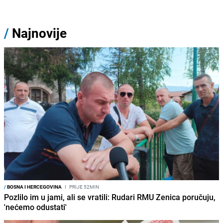
/
Najnovije
/
BOSNA I HERCEGOVINA
I
PRIJE 52MIN
Pozlilo im u jami, ali se vratili: Rudari RMU Zenica poručuju,
'nećemo odustati'