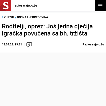
Otvor
/
VIJESTI
/
BOSNA I HERCEGOVINA
Roditelji, oprez: Još jedna dječija
igračka povučena sa bh. tržišta
13.09.23. 19:31
Radiosarajevo.ba
0