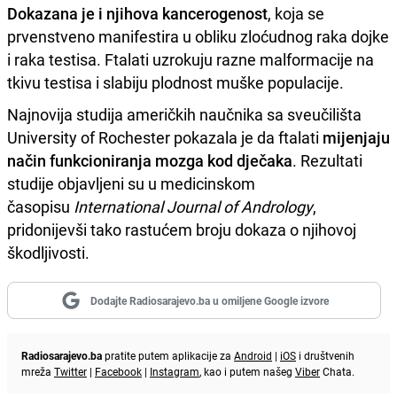
Dokazana je i njihova kancerogenost
, koja se
prvenstveno manifestira u obliku zloćudnog raka dojke
i raka testisa. Ftalati uzrokuju razne malformacije na
tkivu testisa i slabiju plodnost muške populacije.
Najnovija studija američkih naučnika sa sveučilišta
University of Rochester pokazala je da ftalati
mijenjaju
način funkcioniranja mozga kod dječaka
. Rezultati
studije objavljeni su u medicinskom
časopisu
International Journal of Andrology
,
pridonijevši tako rastućem broju dokaza o njihovoj
škodljivosti.
Dodajte Radiosarajevo.ba u omiljene Google izvore
Radiosarajevo.ba
pratite putem aplikacije za
Android
|
iOS
i društvenih
mreža
Twitter
|
Facebook
|
Instagram
, kao i putem našeg
Viber
Chata.