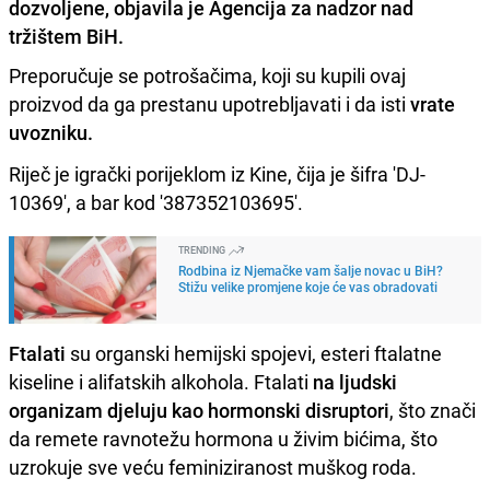
dozvoljene, objavila je Agencija za nadzor nad
tržištem BiH.
Preporučuje se potrošačima, koji su kupili ovaj
proizvod da ga prestanu upotrebljavati i da isti
vrate
uvozniku.
Riječ je igrački porijeklom iz Kine, čija je šifra 'DJ-
10369', a bar kod '387352103695'.
TRENDING
Rodbina iz Njemačke vam šalje novac u BiH?
Stižu velike promjene koje će vas obradovati
Ftalati
su organski hemijski spojevi, esteri ftalatne
kiseline i alifatskih alkohola. Ftalati
na ljudski
organizam djeluju kao hormonski disruptori
, što znači
da remete ravnotežu hormona u živim bićima, što
uzrokuje sve veću feminiziranost muškog roda.