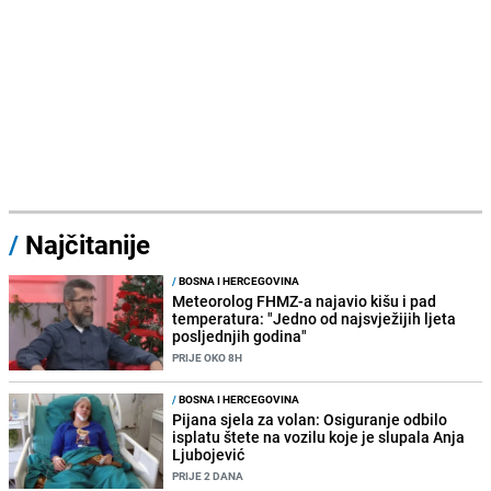
/
Najčitanije
/
BOSNA I HERCEGOVINA
Meteorolog FHMZ-a najavio kišu i pad
temperatura: "Jedno od najsvježijih ljeta
posljednjih godina"
PRIJE OKO 8H
/
BOSNA I HERCEGOVINA
Pijana sjela za volan: Osiguranje odbilo
isplatu štete na vozilu koje je slupala Anja
Ljubojević
PRIJE 2 DANA