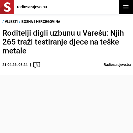
Otvor
/
VIJESTI
/
BOSNA I HERCEGOVINA
Roditelji digli uzbunu u Varešu: Njih
265 traži testiranje djece na teške
metale
21.04.26. 08:24
Radiosarajevo.ba
8