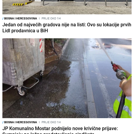
/
BOSNA I HERCEGOVINA
I
PRIJE OKO 1H
Jedan od najvećih gradova nije na listi: Ovo su lokacije prvih
Lidl prodavnica u BiH
/
BOSNA I HERCEGOVINA
I
PRIJE OKO 1H
JP Komunalno Mostar podnijelo nove krivične prijave: