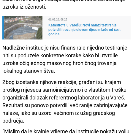
uzroka izloženosti.
06.02.26. 08:25
Katastrofa u Varešu: Novi nalazi testiranja
potvrdili trovanje olovom djece mlađe od šest
godina
Nadležne institucije nisu finansirale nijedno testiranje
niti su poduzele konkretne korake kako bi utvrdile
uzroke očiglednog masovnog hroničnog trovanja
lokalnog stanovništva.
Zbog izostanka njihove reakcije, građani su krajem
prošlog mjeseca samoinicijativno i o vlastitom trošku
organizirali dolazak referentnog laboratorija u Vareš.
Rezultati su ponovo potvrdili već ranije zabrinjavajuće
nalaze, iako su uzorci većinom iz užeg gradskog
područja.
"Mislim da je krajnje vrijeme da institucije pokažu volju