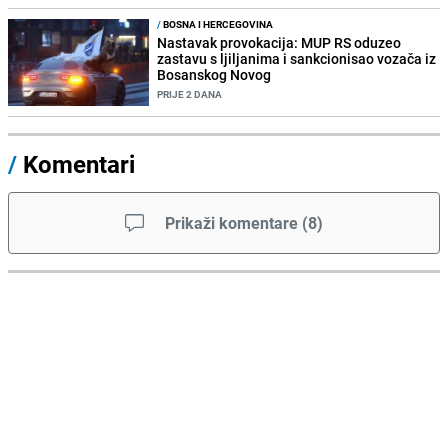
/
BOSNA I HERCEGOVINA
Nastavak provokacija: MUP RS oduzeo
zastavu s ljiljanima i sankcionisao vozača iz
Bosanskog Novog
PRIJE 2 DANA
/
Komentari
Prikaži komentare
(
8
)