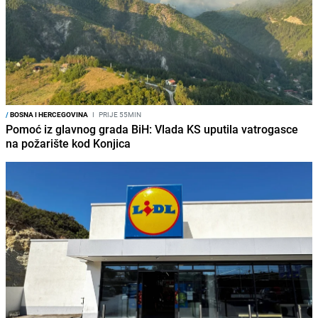
/
BOSNA I HERCEGOVINA
I
PRIJE 55MIN
Pomoć iz glavnog grada BiH: Vlada KS uputila vatrogasce
na požarište kod Konjica