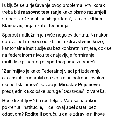
i uključe se u rješavanje ovog problema. Prvi korak
treba biti
masovno testiranje
kako bismo razumjeli
stepen izloženosti naših građana", izjavio je
Ilhan
Klančević
, organizator testiranja.
Sporost nadležnih je i više nego evidentna. Ni nakon
gotovo pet mjeseci od izbijanja
zdravstvene krize,
kantonalne institucije su bez konkretnih mjera, dok se
na federalnom nivou tek najavljuje formiranje
multidisciplinarnog ekspertnog tima za Vareš.
"Zanimljivo je kako Federalnoj vladi pri izdavanju
okolinskih i rudarskih dozvola nisu potrebni ovakvi
ekspertski timovi", kazao je
Miroslav Pejčinović
,
predsjednik Ekološke udruge "
Opstanak
" iz Vareša.
Hoće li zahtjev 265 roditelja iz Vareša napokon
pokrenuti institucije, ili će i ovaj apel ostati bez
odgovora?
Roditelji
poručuju da je zdravlje njihove