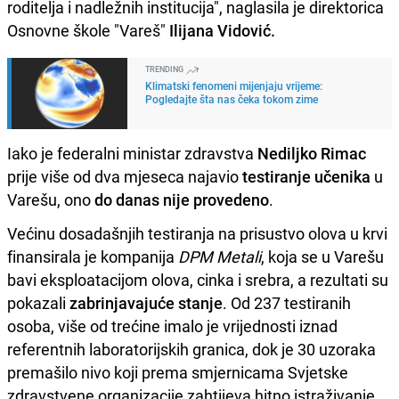
roditelja i nadležnih institucija", naglasila je direktorica
Osnovne škole "Vareš"
Ilijana Vidović.
TRENDING
Klimatski fenomeni mijenjaju vrijeme:
Pogledajte šta nas čeka tokom zime
Iako je federalni ministar zdravstva
Nediljko Rimac
prije više od dva mjeseca najavio
testiranje učenika
u
Varešu, ono
do danas nije provedeno
.
Većinu dosadašnjih testiranja na prisustvo olova u krvi
finansirala je kompanija
DPM Metali
, koja se u Varešu
bavi eksploatacijom olova, cinka i srebra, a rezultati su
pokazali
zabrinjavajuće stanje
. Od 237 testiranih
osoba, više od trećine imalo je vrijednosti iznad
referentnih laboratorijskih granica, dok je 30 uzoraka
premašilo nivo koji prema smjernicama Svjetske
zdravstvene organizacije zahtijeva hitno istraživanje