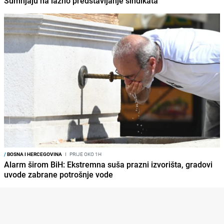
Sumnjaju na lažno predstavljanje sindikata
/
BOSNA I HERCEGOVINA
I
PRIJE OKO 1H
Alarm širom BiH: Ekstremna suša prazni izvorišta, gradovi
uvode zabrane potrošnje vode