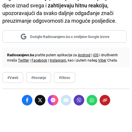
djece iznad svega i
zahtijevaju hitnu reakciju
,
upozoravajući da svako daljnje odgađanje znači
preuzimanje odgovornosti za moguće posljedice.
Dodajte Radiosarajevo.ba u omiljene Google izvore
Radiosarajevo.ba
pratite putem aplikacije za
Android
|
iOS
i društvenih
mreža
Twitter
|
Facebook
|
Instagram
, kao i putem našeg
Viber
Chata.
#Vareš
#trovanje
#Olovo