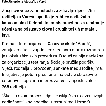
Foto: Ustupljena fotografija / Vareš
Zbog sve veće zabrinutosti za zdravlje djece, 265
roditelja u Varešu uputilo je zahtjev nadležnim
kantonalnim i federalnim ministarstvima za testiranje
učenika na prisustvo olova i drugih teških metala u
krvi.
Prema informacijama iz
Osnovne škole "Vareš"
,
zahtjev roditelja zaprimljen sredinom marta razmatran
je u okviru školskih procedura. Budući da nije nadležna
za organizaciju testiranja, škola je pružila podršku
Vijeću roditelja u provođenju ankete među roditeljima.
Inicijativa je potom proširena i na ostale obrazovne
ustanove u općini, a interes za testiranje iskazalo je
265 roditelja
.
"Škola u ovom procesu djeluje isključivo u okviru svojih
nadležnosti, kao podrška u komunikaciji između