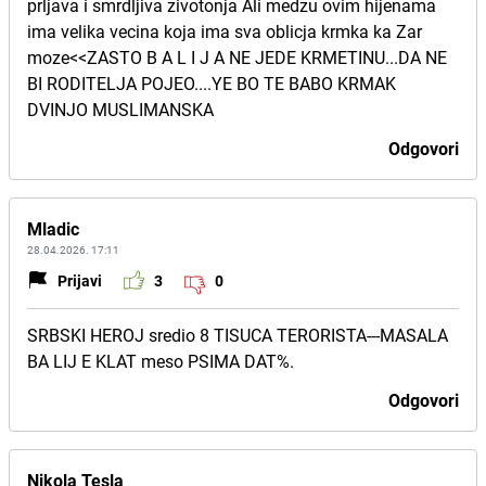
prljava i smrdljiva zivotonja Ali medzu ovim hijenama
ima velika vecina koja ima sva oblicja krmka ka Zar
moze<<ZASTO B A L I J A NE JEDE KRMETINU...DA NE
BI RODITELJA POJEO....YE BO TE BABO KRMAK
DVINJO MUSLIMANSKA
Odgovori
Mladic
28.04.2026. 17:11
Prijavi
3
0
SRBSKI HEROJ sredio 8 TISUCA TERORISTA---MASALA
BA LIJ E KLAT meso PSIMA DAT%.
Odgovori
Nikola Tesla