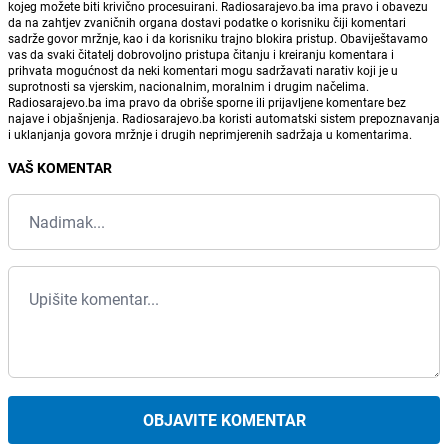
kojeg možete biti krivično procesuirani. Radiosarajevo.ba ima pravo i obavezu
da na zahtjev zvaničnih organa dostavi podatke o korisniku čiji komentari
sadrže govor mržnje, kao i da korisniku trajno blokira pristup. Obaviještavamo
vas da svaki čitatelj dobrovoljno pristupa čitanju i kreiranju komentara i
prihvata mogućnost da neki komentari mogu sadržavati narativ koji je u
suprotnosti sa vjerskim, nacionalnim, moralnim i drugim načelima.
Radiosarajevo.ba ima pravo da obriše sporne ili prijavljene komentare bez
najave i objašnjenja. Radiosarajevo.ba koristi automatski sistem prepoznavanja
i uklanjanja govora mržnje i drugih neprimjerenih sadržaja u komentarima.
VAŠ KOMENTAR
OBJAVITE KOMENTAR