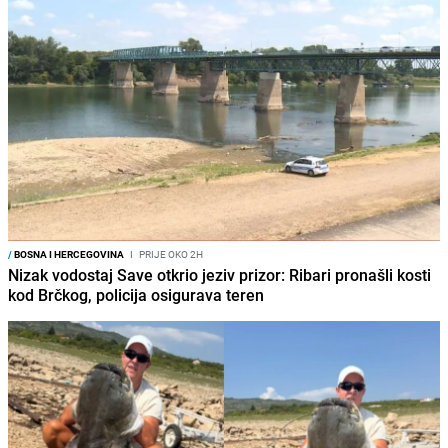
/
BOSNA I HERCEGOVINA
I
PRIJE OKO 2H
Nizak vodostaj Save otkrio jeziv prizor: Ribari pronašli kosti
kod Brčkog, policija osigurava teren