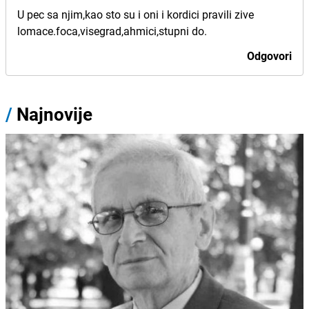
U pec sa njim,kao sto su i oni i kordici pravili zive
lomace.foca,visegrad,ahmici,stupni do.
Odgovori
/
Najnovije