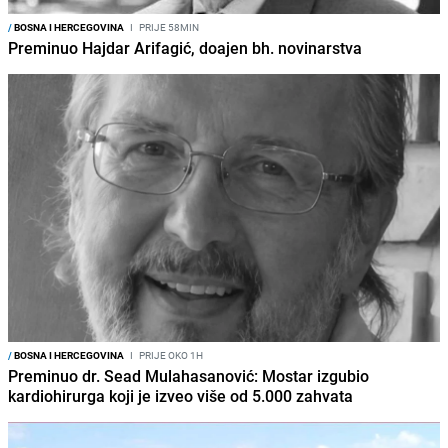
/
BOSNA I HERCEGOVINA
I
PRIJE 58MIN
Preminuo Hajdar Arifagić, doajen bh. novinarstva
/
BOSNA I HERCEGOVINA
I
PRIJE OKO 1H
Preminuo dr. Sead Mulahasanović: Mostar izgubio
kardiohirurga koji je izveo više od 5.000 zahvata