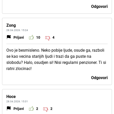
Odgovori
Zong
28.04.2026. 15:24
Prijavi
10
4
Ovo je besmisleno. Neko pobije ljude, osude ga, razboli
se kao vecina starijih ljudi i trazi da ga puste na
slobodu? Halo, osudjen si! Nisi regularni penzioner. Ti si
ratni zlocinac!
Odgovori
Hoce
28.04.2026. 15:31
Prijavi
2
2