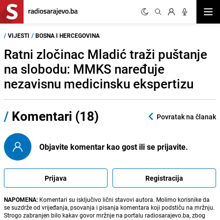
Otvor
/
VIJESTI
/
BOSNA I HERCEGOVINA
Ratni zločinac Mladić traži puštanje
na slobodu: MMKS naređuje
nezavisnu medicinsku ekspertizu
/
Komentari (18)
Povratak na članak
Objavite komentar kao gost ili se prijavite.
Prijava
Registracija
NAPOMENA:
Komentari su isključivo lični stavovi autora. Molimo korisnike da
se suzdrže od vrijeđanja, psovanja i pisanja komentara koji podstiču na mržnju.
Strogo zabranjen bilo kakav govor mržnje na portalu radiosarajevo.ba, zbog