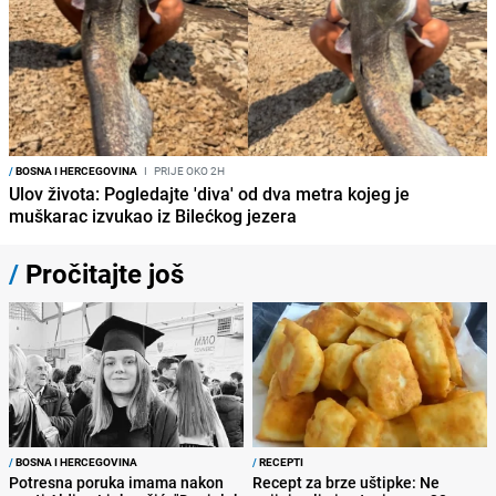
/
BOSNA I HERCEGOVINA
I
PRIJE OKO 2H
Ulov života: Pogledajte 'diva' od dva metra kojeg je
muškarac izvukao iz Bilećkog jezera
/
Pročitajte još
/
BOSNA I HERCEGOVINA
/
RECEPTI
Potresna poruka imama nakon
Recept za brze uštipke: Ne