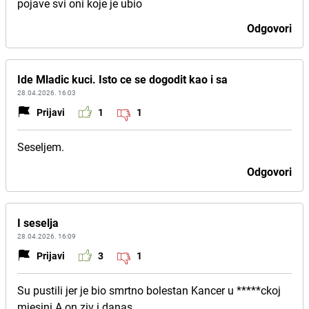
pojave svi oni koje je ubio
Odgovori
Ide Mladic kuci. Isto ce se dogodit kao i sa
28.04.2026. 16:03
Prijavi
1
1
Seseljem.
Odgovori
I seselja
28.04.2026. 16:09
Prijavi
3
1
Su pustili jer je bio smrtno bolestan Kancer u *****ckoj
mjesini A on ziv i danas