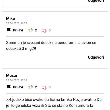
Odgovori
Miko
28.04.2026. 16:55
Prijavi
2
0
Spreman je svecani docek na aerodromu, a avion ce
docekati 3 mig29
Odgovori
Mesar
28.04.2026. 17:10
Prijavi
2
0
>>Ljudsko bice ovako da lici na krmka Nevjerovatno Dal
je To genetska veza ili Sto se stalno Konzumura ta