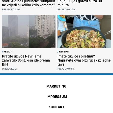
smrti Aldine Ljubunčić: "Dunjaluk
upijaju ulje i gotovi su za 30
ne vrijedi ni koliko krilo komarca"
minuta
PRIJE OKO 23H
PRIJE OKO 12H
/
REGIJA
/
RECEPTI
Pratite uživo | Nevrijeme
Imate tikvice i piletinu?
zahvatilo Split, kiša ide prema
Napravite ovaj brzi ručak iz jedne
BiH
tave
PRIJE OKO 3H
PRIJE OKO 8H
MARKETING
IMPRESSUM
KONTAKT