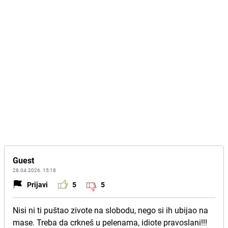
Guest
28.04.2026. 15:18
Prijavi
5
5
Nisi ni ti puštao zivote na slobodu, nego si ih ubijao na
mase. Treba da crkneš u pelenama, idiote pravoslani!!!