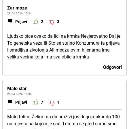
Zar moze
28.04.2026. 15:34
Prijavi
2
3
Ljudsko bice ovako da lici na krmka Nevjerovatno Dal je
To genetska veza ili Sto se stalno Konzumura ta prljava
i smrdljiva zivotonja Ali medzu ovim hijenama ima
velika vecina koja ima sva oblicja krmka
Odgovori
Malo star
28.04.2026. 15:39
Prijavi
7
1
Malo folira. Želim mu da proživi još dugo,makar do 100
na mjestu na kojem je sad. I da mu se pred samu smrt