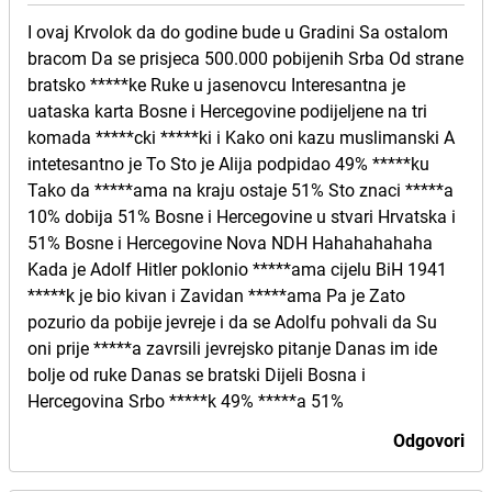
I ovaj Krvolok da do godine bude u Gradini Sa ostalom
bracom Da se prisjeca 500.000 pobijenih Srba Od strane
bratsko *****ke Ruke u jasenovcu Interesantna je
uataska karta Bosne i Hercegovine podijeljene na tri
komada *****cki *****ki i Kako oni kazu muslimanski A
intetesantno je To Sto je Alija podpidao 49% *****ku
Tako da *****ama na kraju ostaje 51% Sto znaci *****a
10% dobija 51% Bosne i Hercegovine u stvari Hrvatska i
51% Bosne i Hercegovine Nova NDH Hahahahahaha
Kada je Adolf Hitler poklonio *****ama cijelu BiH 1941
*****k je bio kivan i Zavidan *****ama Pa je Zato
pozurio da pobije jevreje i da se Adolfu pohvali da Su
oni prije *****a zavrsili jevrejsko pitanje Danas im ide
bolje od ruke Danas se bratski Dijeli Bosna i
Hercegovina Srbo *****k 49% *****a 51%
Odgovori