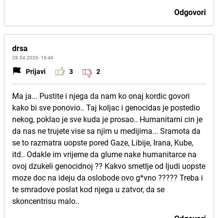
Odgovori
drsa
28.04.2026. 16:46
Prijavi
3
2
Ma ja... Pustite i njega da nam ko onaj kordic govori
kako bi sve ponovio.. Taj koljac i genocidas je postedio
nekog, poklao je sve kuda je prosao.. Humanitarni cin je
da nas ne trujete vise sa njim u medijima... Sramota da
se to razmatra uopste pored Gaze, Libije, Irana, Kube,
itd.. Odakle im vrijeme da glume nake humanitarce na
ovoj dzukeli genocidnoj ?? Kakvo smetlje od ljudi uopste
moze doc na ideju da oslobode ovo g*vno ????? Treba i
te smradove poslat kod njega u zatvor, da se
skoncentrisu malo..