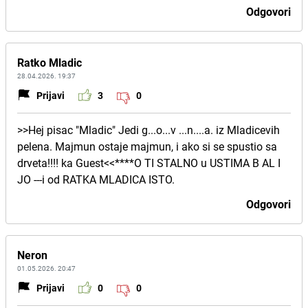
Odgovori
Ratko Mladic
28.04.2026. 19:37
Prijavi
3
0
>>Hej pisac "Mladic" Jedi g...o...v ...n....a. iz Mladicevih
pelena. Majmun ostaje majmun, i ako si se spustio sa
drveta!!!! ka Guest<<****O TI STALNO u USTIMA B AL I
JO ---i od RATKA MLADICA ISTO.
Odgovori
Neron
01.05.2026. 20:47
Prijavi
0
0