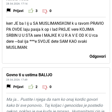
28.04.2026. 17:14
Prijavi
3
0
kerr JE ba l ij u SA MUSLIMANSKOM k u ravom PRAVIO
PA OVDE laju pasja k op i lad PASJE vere KOJIMA
SRBIN U U STA sere I MAJKE K U R A V E OD K U rca
dere ---bal ija ***e SVOJE dete SAM KAO svaki
MUSLIMAN:
Odgovori
Govno ti u ustima BALIJO
28.04.2026. 17:49
Prijavi
2
0
Ma ja... Pustite i njega da nam ko onaj kordic govori
kako bi sve ponovio.. Taj koljac i genocidas je postedio
nekog, poklao je sve kuda je prosao.. Humanitarni cin je