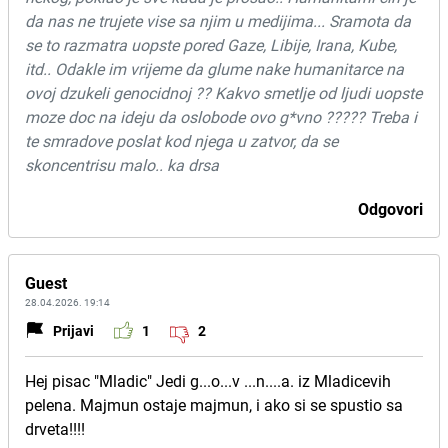
da nas ne trujete vise sa njim u medijima... Sramota da
se to razmatra uopste pored Gaze, Libije, Irana, Kube,
itd.. Odakle im vrijeme da glume nake humanitarce na
ovoj dzukeli genocidnoj ?? Kakvo smetlje od ljudi uopste
moze doc na ideju da oslobode ovo g*vno ????? Treba i
te smradove poslat kod njega u zatvor, da se
skoncentrisu malo.. ka drsa
Odgovori
Guest
28.04.2026. 19:14
Prijavi
1
2
Hej pisac "Mladic" Jedi g...o...v ...n....a. iz Mladicevih
pelena. Majmun ostaje majmun, i ako si se spustio sa
drveta!!!!