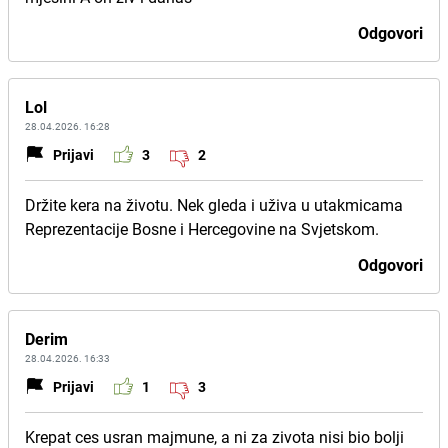
Odgovori
Lol
28.04.2026. 16:28
Prijavi
3
2
Držite kera na životu. Nek gleda i uživa u utakmicama
Reprezentacije Bosne i Hercegovine na Svjetskom.
Odgovori
Derim
28.04.2026. 16:33
Prijavi
1
3
Krepat ces usran majmune, a ni za zivota nisi bio bolji