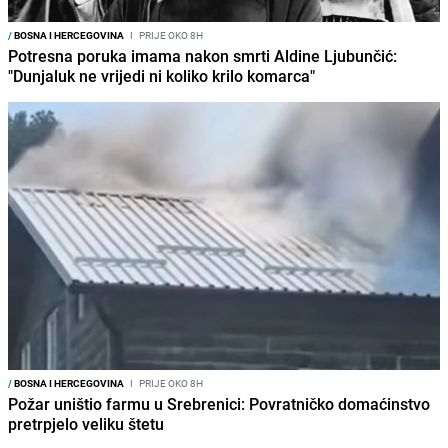
/
BOSNA I HERCEGOVINA
I
PRIJE OKO 8H
Potresna poruka imama nakon smrti Aldine Ljubunčić:
"Dunjaluk ne vrijedi ni koliko krilo komarca"
/
BOSNA I HERCEGOVINA
I
PRIJE OKO 8H
Požar uništio farmu u Srebrenici: Povratničko domaćinstvo
pretrpjelo veliku štetu