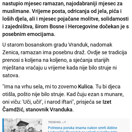
nastupio mjesec ramazan, najodabraniji mjesec za
muslimane. Vrijeme posta, odricanja od jela, pića i
loših djela, ali i mjesec pojačane molitve, solidarnosti
i zajedništva, širom Bosne i Hercegovine dočekan je s
posebnim emocijama.
U starom bosanskom gradu Vranduk, nadomak
Zenica, ramazan ima posebnu draž. Ovdje se tradicija
prenosi s koljena na koljeno, a sjećanja starijih
mještana vraćaju u vrijeme kada nije bilo struje ni
satova.
"Ima na vrhu sela, mi to zovemo
Kulica
. Tu bi djeca
otišla, pošto nije bilo struje. Kad čuju ezan s munare,
oni viču: 'Uči, uči!', i narod iftari", prisjeća se
Izet
Čamdžić, stanovnik Vranduka
.
TRENDING
Potresna poruka imama nakon smrti Aldine
Ljubunčić: "Dunjaluk ne vrijedi ni koliko krilo