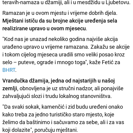
teravih-namaza u džamiji, ali i u mesdžidu u Ljubetovu.
Ramazan je u ovom mjestu i vrijeme dobrih djela.
Mještani ističu da su brojne akcije uređenja sela
realizirane upravo u ovom mjesecu
.
"Kod nas je unazad nekoliko godina najviše akcija
urađeno upravo u vrijeme ramazana. Zakažu se akcije
i tokom cijelog mjeseca uradili smo veliki posao kroz
selo – puteve, ograde i mnogo toga", kaže Fetić za
BHRT
.
Vrandučka džamija, jedna od najstarijih u našoj
zemlji
, obnovljena je uz stručni nadzor, ali ponajviše
zahvaljujući slozi i trudu lokalnog stanovništva.
"Da svaki sokak, kamenčić i zid budu uređeni onako
kako treba za jedno turističko staro mjesto, koje
želimo da baštinimo i sačuvamo za sebe, ali i za vas
koji dolazite", poručuju mještani.