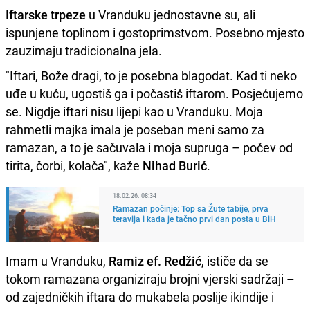
Iftarske trpeze
u Vranduku jednostavne su, ali
ispunjene toplinom i gostoprimstvom. Posebno mjesto
zauzimaju tradicionalna jela.
"Iftari, Bože dragi, to je posebna blagodat. Kad ti neko
uđe u kuću, ugostiš ga i počastiš iftarom. Posjećujemo
se. Nigdje iftari nisu lijepi kao u Vranduku. Moja
rahmetli majka imala je poseban meni samo za
ramazan, a to je sačuvala i moja supruga – počev od
tirita, čorbi, kolača", kaže
Nihad Burić
.
18.02.26. 08:34
Ramazan počinje: Top sa Žute tabije, prva
teravija i kada je tačno prvi dan posta u BiH
Imam u Vranduku,
Ramiz ef. Redžić
, ističe da se
tokom ramazana organiziraju brojni vjerski sadržaji –
od zajedničkih iftara do mukabela poslije ikindije i