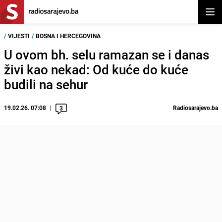
Otvor
/
VIJESTI
/
BOSNA I HERCEGOVINA
U ovom bh. selu ramazan se i danas
živi kao nekad: Od kuće do kuće
budili na sehur
19.02.26. 07:08
Radiosarajevo.ba
3