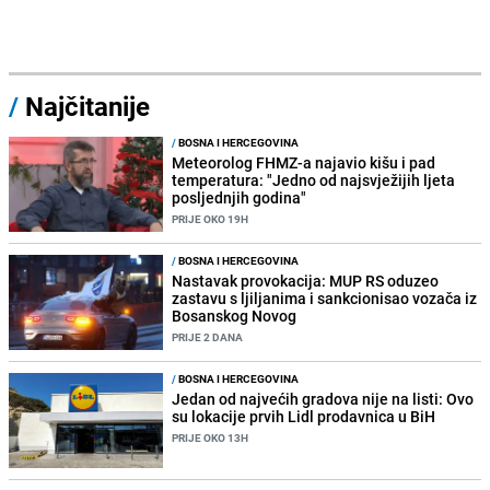
/
Najčitanije
/
BOSNA I HERCEGOVINA
Meteorolog FHMZ-a najavio kišu i pad
temperatura: "Jedno od najsvježijih ljeta
posljednjih godina"
PRIJE OKO 19H
/
BOSNA I HERCEGOVINA
Nastavak provokacija: MUP RS oduzeo
zastavu s ljiljanima i sankcionisao vozača iz
Bosanskog Novog
PRIJE 2 DANA
/
BOSNA I HERCEGOVINA
Jedan od najvećih gradova nije na listi: Ovo
su lokacije prvih Lidl prodavnica u BiH
PRIJE OKO 13H