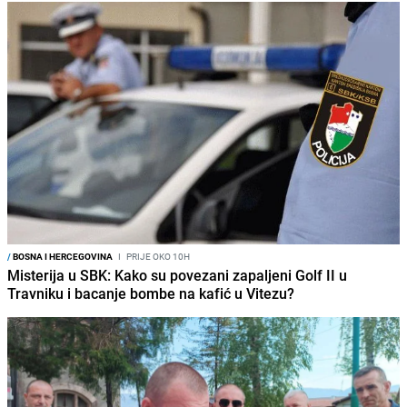
/
BOSNA I HERCEGOVINA
I
PRIJE OKO 10H
Misterija u SBK: Kako su povezani zapaljeni Golf II u
Travniku i bacanje bombe na kafić u Vitezu?