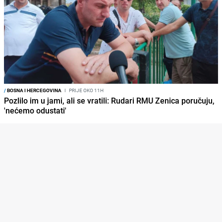
/
BOSNA I HERCEGOVINA
I
PRIJE OKO 11H
Pozlilo im u jami, ali se vratili: Rudari RMU Zenica poručuju,
'nećemo odustati'