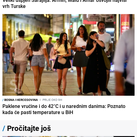
vrh Turske
/
BOSNA I HERCEGOVINA
I
PRIJE OKO 9H
Paklene vrućine i do 42°C i u narednim danima: Poznato
kada će pasti temperature u BiH
/
Pročitajte još