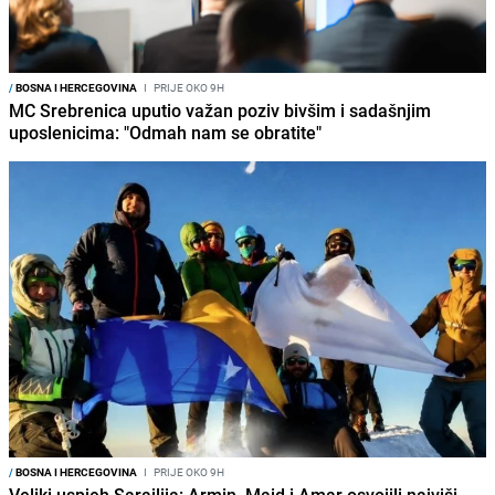
/
BOSNA I HERCEGOVINA
I
PRIJE OKO 9H
MC Srebrenica uputio važan poziv bivšim i sadašnjim
uposlenicima: "Odmah nam se obratite"
/
BOSNA I HERCEGOVINA
I
PRIJE OKO 9H
Veliki uspjeh Sarajlija: Armin, Maid i Amar osvojili najviši