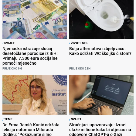
/
SVIJET
/
ŽIVOT I STIL
Njemačka istražuje slučaj
Bolja alternativa izbjeljivaču:
desetočlane porodice iz BiH:
Kako održati WC školjku čistom?
Primaju 7.300 eura socijalne
pomoći mjesečno
PRIJE OKO 9H
PRIJE OKO 23H
/
TEME
/
SVIJET
Dr. Erma Ramić-Kunić održala
Stručnjaci upozoravaju: Izrael
lekciju notornom Miloradu
ulaže milione kako bi utjecao na
Dodiku: "Pokazujete silno
odgovore ChatGPT-a o Gazi