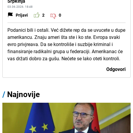
Srpkinja
03.06.2026. 18:48
Prijavi
2
0
Podanici bili i ostali. Već dižete rep da se uvucete u dupe
amerikancu. Znaju ameri šta ste i ko ste. Evropa svaki
evro privjreava. Da se kontroliše i suzbije kriminal i
finansiranje radikalni grupa u federaciji. Amerikanac će
vas držati dobro za gušu. Nećete se lako oteti kontroli.
Odgovori
/
Najnovije