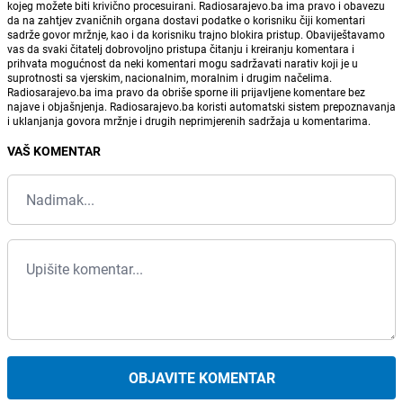
kojeg možete biti krivično procesuirani. Radiosarajevo.ba ima pravo i obavezu
da na zahtjev zvaničnih organa dostavi podatke o korisniku čiji komentari
sadrže govor mržnje, kao i da korisniku trajno blokira pristup. Obaviještavamo
vas da svaki čitatelj dobrovoljno pristupa čitanju i kreiranju komentara i
prihvata mogućnost da neki komentari mogu sadržavati narativ koji je u
suprotnosti sa vjerskim, nacionalnim, moralnim i drugim načelima.
Radiosarajevo.ba ima pravo da obriše sporne ili prijavljene komentare bez
najave i objašnjenja. Radiosarajevo.ba koristi automatski sistem prepoznavanja
i uklanjanja govora mržnje i drugih neprimjerenih sadržaja u komentarima.
VAŠ KOMENTAR
OBJAVITE KOMENTAR