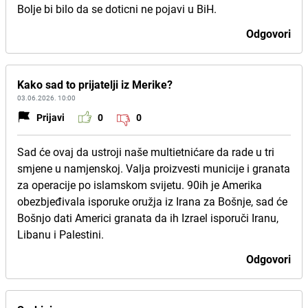
Bolje bi bilo da se doticni ne pojavi u BiH.
Odgovori
Kako sad to prijatelji iz Merike?
03.06.2026. 10:00
Prijavi
0
0
Sad će ovaj da ustroji naše multietnićare da rade u tri
smjene u namjenskoj. Valja proizvesti municije i granata
za operacije po islamskom svijetu. 90ih je Amerika
obezbjeđivala isporuke oružja iz Irana za Bošnje, sad će
Bošnjo dati Americi granata da ih Izrael isporuči Iranu,
Libanu i Palestini.
Odgovori