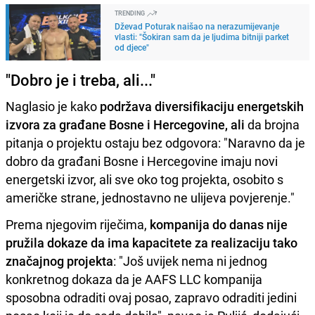
TRENDING
Dževad Poturak naišao na nerazumijevanje
vlasti: "Šokiran sam da je ljudima bitniji parket
od djece"
"Dobro je i treba, ali..."
Naglasio je kako
podržava diversifikaciju energetskih
izvora za građane Bosne i Hercegovine, ali
da brojna
pitanja o projektu ostaju bez odgovora: "Naravno da je
dobro da građani Bosne i Hercegovine imaju novi
energetski izvor, ali sve oko tog projekta, osobito s
američke strane, jednostavno ne ulijeva povjerenje."
Prema njegovim riječima,
kompanija do danas nije
pružila dokaze da ima kapacitete za realizaciju tako
značajnog projekta
: "Još uvijek nema ni jednog
konkretnog dokaza da je AAFS LLC kompanija
sposobna odraditi ovaj posao, zapravo odraditi jedini