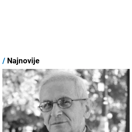
/
Najnovije