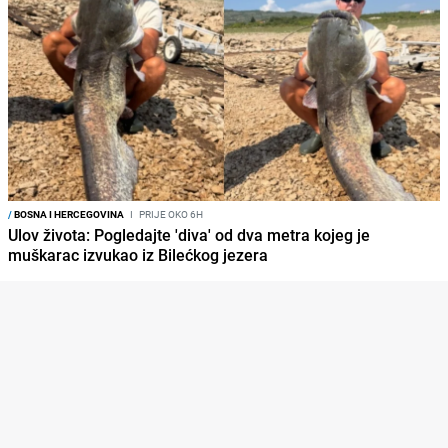
/
BOSNA I HERCEGOVINA
I
PRIJE OKO 6H
Ulov života: Pogledajte 'diva' od dva metra kojeg je
muškarac izvukao iz Bilećkog jezera