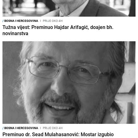
/
BOSNA I HERCEGOVINA
I
PRIJE OKO 4H
Tužna vijest: Preminuo Hajdar Arifagić, doajen bh.
novinarstva
/
BOSNA I HERCEGOVINA
I
PRIJE OKO 4H
Preminuo dr. Sead Mulahasanović: Mostar izgubio