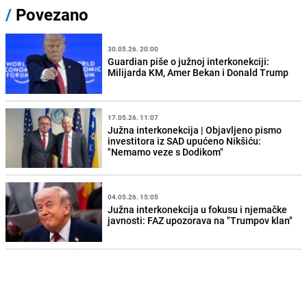
/
Povezano
30.05.26. 20:00
Guardian piše o južnoj interkonekciji:
Milijarda KM, Amer Bekan i Donald Trump
17.05.26. 11:07
Južna interkonekcija | Objavljeno pismo
investitora iz SAD upućeno Nikšiću:
"Nemamo veze s Dodikom"
04.05.26. 15:05
Južna interkonekcija u fokusu i njemačke
javnosti: FAZ upozorava na "Trumpov klan"