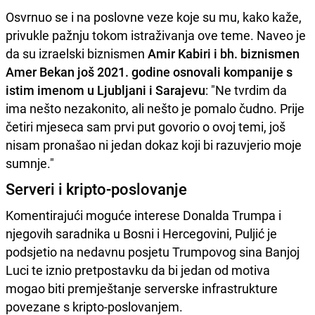
Osvrnuo se i na poslovne veze koje su mu, kako kaže,
privukle pažnju tokom istraživanja ove teme. Naveo je
da su izraelski biznismen
Amir Kabiri i bh. biznismen
Amer Bekan još 2021. godine osnovali kompanije s
istim imenom u Ljubljani i Sarajevu
: "Ne tvrdim da
ima nešto nezakonito, ali nešto je pomalo čudno. Prije
četiri mjeseca sam prvi put govorio o ovoj temi, još
nisam pronašao ni jedan dokaz koji bi razuvjerio moje
sumnje."
Serveri i kripto-poslovanje
Komentirajući moguće interese Donalda Trumpa i
njegovih saradnika u Bosni i Hercegovini, Puljić je
podsjetio na nedavnu posjetu Trumpovog sina Banjoj
Luci te iznio pretpostavku da bi jedan od motiva
mogao biti premještanje serverske infrastrukture
povezane s kripto-poslovanjem.