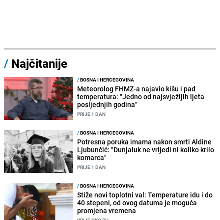
/
Najčitanije
/
BOSNA I HERCEGOVINA
Meteorolog FHMZ-a najavio kišu i pad
temperatura: "Jedno od najsvježijih ljeta
posljednjih godina"
PRIJE 1 DAN
/
BOSNA I HERCEGOVINA
Potresna poruka imama nakon smrti Aldine
Ljubunčić: "Dunjaluk ne vrijedi ni koliko krilo
komarca"
PRIJE 1 DAN
/
BOSNA I HERCEGOVINA
Stiže novi toplotni val: Temperature idu i do
40 stepeni, od ovog datuma je moguća
promjena vremena