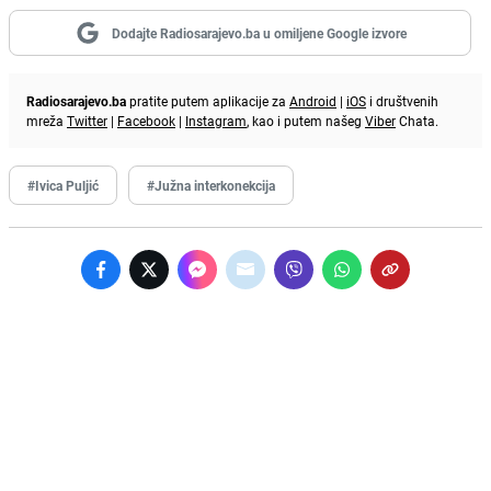
Dodajte Radiosarajevo.ba u omiljene Google izvore
Radiosarajevo.ba
pratite putem aplikacije za
Android
|
iOS
i društvenih
mreža
Twitter
|
Facebook
|
Instagram
, kao i putem našeg
Viber
Chata.
#Ivica Puljić
#Južna interkonekcija