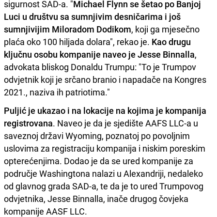
sigurnost SAD-a. "
Michael Flynn se šetao po Banjoj
Luci u društvu sa sumnjivim desničarima i još
sumnjivijim Miloradom Dodikom
, koji ga mjesečno
plaća oko 100 hiljada dolara", rekao je.
Kao drugu
ključnu osobu kompanije naveo je Jesse Binnalla
,
advokata bliskog Donaldu Trumpu: "To je Trumpov
odvjetnik koji je srčano branio i napadače na Kongres
2021., naziva ih patriotima."
Puljić je ukazao i na lokacije na kojima je kompanija
registrovana
. Naveo je da je sjedište AAFS LLC-a u
saveznoj državi Wyoming, poznatoj po povoljnim
uslovima za registraciju kompanija i niskim poreskim
opterećenjima. Dodao je da se ured kompanije za
područje Washingtona nalazi u Alexandriji, nedaleko
od glavnog grada SAD-a, te da je to ured Trumpovog
odvjetnika, Jesse Binnalla, inače drugog čovjeka
kompanije AASF LLC.