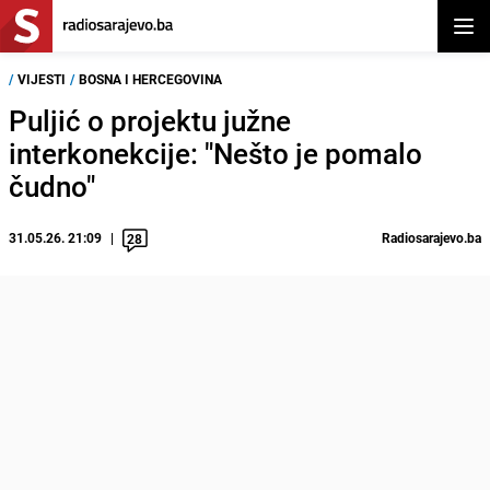
Otvor
/
VIJESTI
/
BOSNA I HERCEGOVINA
Puljić o projektu južne
interkonekcije: "Nešto je pomalo
čudno"
31.05.26. 21:09
Radiosarajevo.ba
28