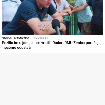
/
BOSNA I HERCEGOVINA
I
PRIJE OKO 8H
Pozlilo im u jami, ali se vratili: Rudari RMU Zenica poručuju,
'nećemo odustati'