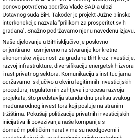
ponovo potvrđena podrška Vlade SAD-a ulozi
Ustavnog suda BiH. Također je projekt Južne plinske
interkonekcije nazvala "prilikom za prosperitet svih
građana". Snažno podržavamo njenu navedenu izjavu.
Naše djelovanje u BiH isključivo je poslovno
orijentirano i usmjereno na stvaranje konkretne
ekonomske vrijednosti za građane BiH kroz investicije,
razvoj infrastrukture, diversifikaciju energetskih izvora
i rast privatnog sektora. Komunikaciju s institucijama
održavamo isključivo u okviru legitimnih investicijskih
procedura, regulatornih zahtjeva i procesa razvoja
projekata, što predstavlja standardnu praksu svakog
međunarodnog investitora koji posluje na stranim
tržištima. Pokušaji politizacije privatnih investicijskih
inicijativa ili povezivanja naše kompanije s
domaćim političkim narativima su neodgovorni i
predstavljaju rizik za odvraćanje prijeko potrebnih