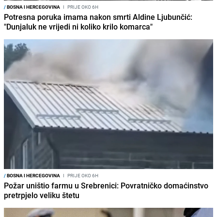
/
BOSNA I HERCEGOVINA
I
PRIJE OKO 6H
Potresna poruka imama nakon smrti Aldine Ljubunčić:
"Dunjaluk ne vrijedi ni koliko krilo komarca"
/
BOSNA I HERCEGOVINA
I
PRIJE OKO 6H
Požar uništio farmu u Srebrenici: Povratničko domaćinstvo
pretrpjelo veliku štetu