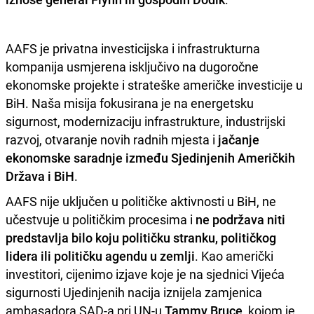
AAFS je privatna investicijska i infrastrukturna
kompanija usmjerena isključivo na dugoročne
ekonomske projekte i strateške američke investicije u
BiH. Naša misija fokusirana je na energetsku
sigurnost, modernizaciju infrastrukture, industrijski
razvoj, otvaranje novih radnih mjesta i
jačanje
ekonomske saradnje između Sjedinjenih Američkih
Država i BiH
.
AAFS nije uključen u političke aktivnosti u BiH, ne
učestvuje u političkim procesima i
ne podržava niti
predstavlja bilo koju političku stranku, političkog
lidera ili političku agendu u zemlji
. Kao američki
investitori, cijenimo izjave koje je na sjednici Vijeća
sigurnosti Ujedinjenih nacija iznijela zamjenica
ambasadora SAD-a pri UN-u
Tammy Bruce
, kojom je