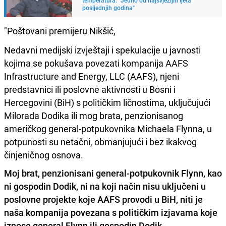
posljednjih godina"
"Poštovani premijeru Nikšić,
Nedavni medijski izvještaji i spekulacije u javnosti
kojima se pokušava povezati kompanija AAFS
Infrastructure and Energy, LLC (AAFS), njeni
predstavnici ili poslovne aktivnosti u Bosni i
Hercegovini (BiH) s političkim ličnostima, uključujući
Milorada Dodika ili mog brata, penzionisanog
američkog general-potpukovnika Michaela Flynna, u
potpunosti su netačni, obmanjujući i bez ikakvog
činjeničnog osnova.
Moj brat, penzionisani general-potpukovnik Flynn, kao
ni gospodin Dodik, ni na koji način
nisu uključeni u
poslovne projekte koje AAFS provodi u BiH, niti je
naša kompanija povezana s
političkim izjavama koje
iznose general Flynn ili gospodin Dodik
.