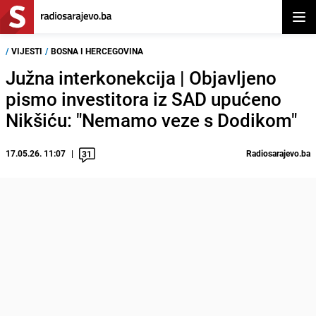
Otvor
/
VIJESTI
/
BOSNA I HERCEGOVINA
Južna interkonekcija | Objavljeno
pismo investitora iz SAD upućeno
Nikšiću: "Nemamo veze s Dodikom"
17.05.26. 11:07
Radiosarajevo.ba
31