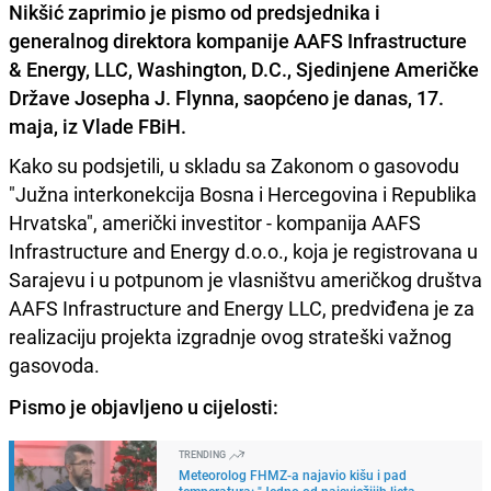
Nikšić zaprimio je pismo od predsjednika i
generalnog direktora kompanije AAFS Infrastructure
& Energy, LLC, Washington, D.C., Sjedinjene Američke
Države Josepha J. Flynna, saopćeno je danas, 17.
maja, iz Vlade FBiH.
Kako su podsjetili, u skladu sa Zakonom o gasovodu
"Južna interkonekcija Bosna i Hercegovina i Republika
Hrvatska", američki investitor - kompanija AAFS
Infrastructure and Energy d.o.o., koja je registrovana u
Sarajevu i u potpunom je vlasništvu američkog društva
AAFS Infrastructure and Energy LLC, predviđena je za
realizaciju projekta izgradnje ovog strateški važnog
gasovoda.
Pismo je objavljeno u cijelosti:
TRENDING
Meteorolog FHMZ-a najavio kišu i pad
temperatura: "Jedno od najsvježijih ljeta