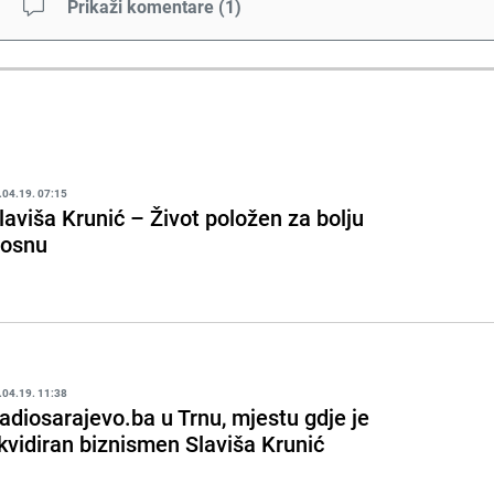
Prikaži komentare
(
1
)
.04.19. 07:15
laviša Krunić – Život položen za bolju
osnu
.04.19. 11:38
adiosarajevo.ba u Trnu, mjestu gdje je
ikvidiran biznismen Slaviša Krunić