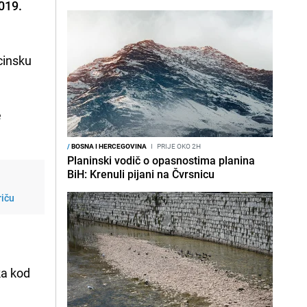
019.
cinsku
e
/
BOSNA I HERCEGOVINA
I
PRIJE OKO 2H
Planinski vodič o opasnostima planina
BiH: Krenuli pijani na Čvrsnicu
riču
ka kod