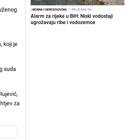
tuženog
/
BOSNA I HERCEGOVINA
I
PRIJE OKO 2H
Alarm za rijeke u BiH: Niski vodostaji
ugrožavaju ribe i vodozemce
 koji je
og suda
Rujević,
htjev za