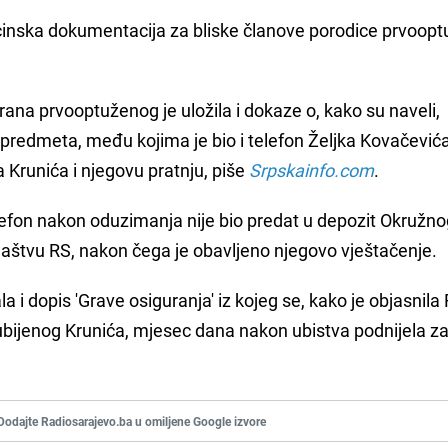
icinska dokumentacija za bliske članove porodice prvoop
rana prvooptuženog je uložila i dokaze o, kako su naveli,
redmeta, među kojima je bio i telefon Željka Kovačevića,
Krunića i njegovu pratnju, piše
Srpskainfo.com
.
efon nakon oduzimanja nije bio predat u depozit Okružn
ilaštvu RS, nakon čega je obavljeno njegovo vještačenje.
i dopis 'Grave osiguranja' iz kojeg se, kako je objasnila 
ubijenog Krunića, mjesec dana nakon ubistva podnijela za
Dodajte Radiosarajevo.ba u omiljene Google izvore