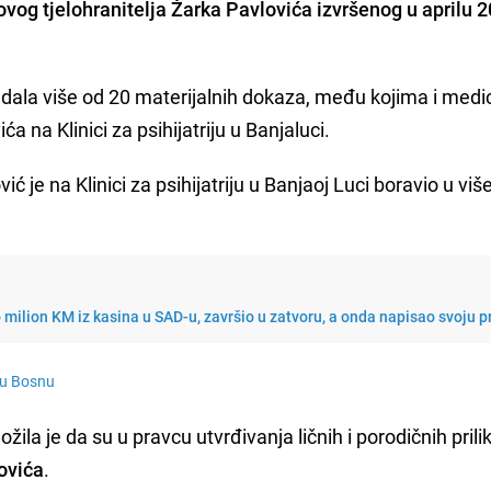
ovog tjelohranitelja
Žarka Pavlovića
izvršenog u aprilu 2
dala više od 20 materijalnih dokaza, među kojima i medi
 na Klinici za psihijatriju u Banjaluci.
 je na Klinici za psihijatriju u Banjaoj Luci boravio u viš
milion KM iz kasina u SAD-u, završio u zatvoru, a onda napisao svoju p
lju Bosnu
ila je da su u pravcu utvrđivanja ličnih i porodičnih prili
ovića
.