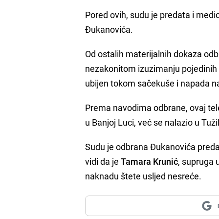
Pored ovih, sudu je predata i med
Đukanovića.
Od ostalih materijalnih dokaza odb
nezakonitom izuzimanju pojedinih p
ubijen tokom sačekuše i napada na 
Prema navodima odbrane, ovaj tel
u Banjoj Luci, već se nalazio u Tuž
Sudu je odbrana Đukanovića predala 
vidi da je
Tamara Krunić
, supruga 
naknadu štete usljed nesreće.