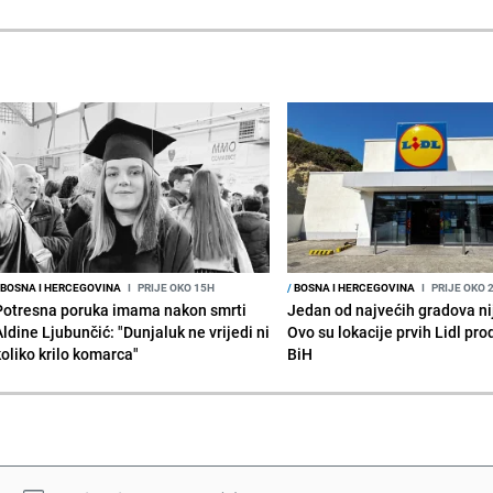
BOSNA I HERCEGOVINA
I
PRIJE OKO 15H
/
BOSNA I HERCEGOVINA
I
PRIJE OKO 
Potresna poruka imama nakon smrti
Jedan od najvećih gradova nije
Aldine Ljubunčić: "Dunjaluk ne vrijedi ni
Ovo su lokacije prvih Lidl pr
koliko krilo komarca"
BiH