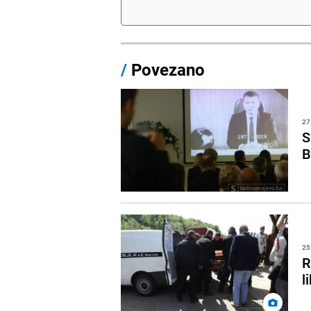
/
Povezano
27
S
B
25
R
l