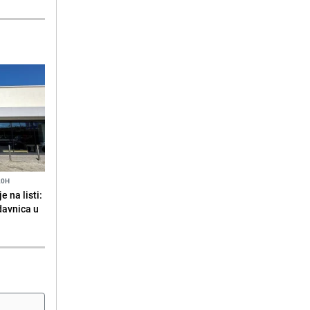
20H
 na listi:
odavnica u