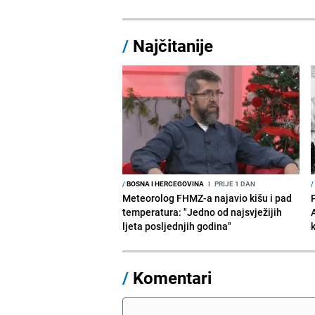
/
Najčitanije
/
BOSNA I HERCEGOVINA
I
PRIJE 1 DAN
/
Meteorolog FHMZ-a najavio kišu i pad
temperatura: "Jedno od najsvježijih
ljeta posljednjih godina"
/
Komentari