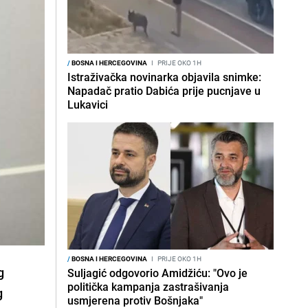
/
BOSNA I HERCEGOVINA
I
PRIJE OKO 1H
Istraživačka novinarka objavila snimke:
Napadač pratio Dabića prije pucnjave u
Lukavici
/
BOSNA I HERCEGOVINA
I
PRIJE OKO 1H
g
Suljagić odgovorio Amidžiću: "Ovo je
politička kampanja zastrašivanja
g
usmjerena protiv Bošnjaka"