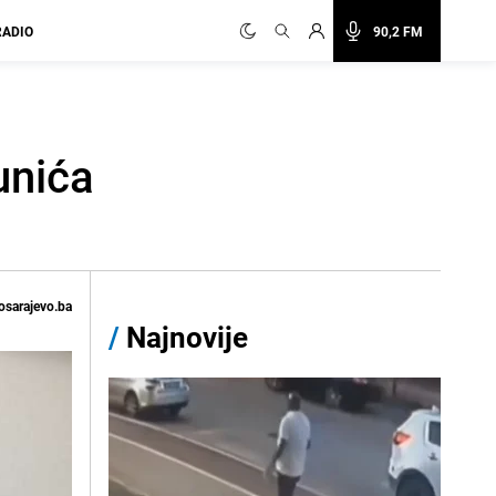
RADIO
90,2 FM
unića
osarajevo.ba
/
Najnovije