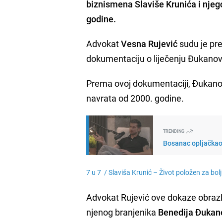
biznismena
Slaviše Krunića
i njeg
godine.
Advokat
Vesna Rujević
sudu je pre
dokumentaciju o liječenju Đukanovića
Prema ovoj dokumentaciji, Đukanović
navrata od 2000. godine.
TRENDING
Bosanac opljačkao 
7 u 7 /
Slaviša Krunić – Život položen za bo
Advokat Rujević ove dokaze obrazlož
njenog branjenika
Benedija Đukan