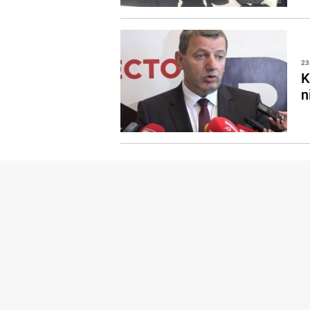
23
K
n