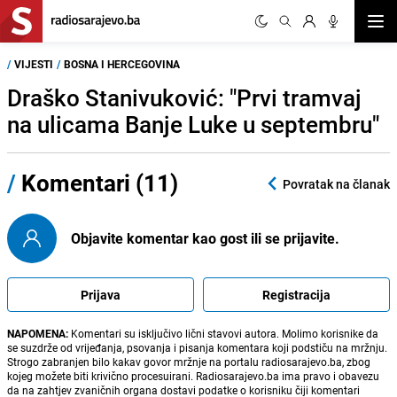
Otvor
/
VIJESTI
/
BOSNA I HERCEGOVINA
Draško Stanivuković: "Prvi tramvaj
na ulicama Banje Luke u septembru"
/
Komentari (11)
Povratak na članak
Objavite komentar kao gost ili se prijavite.
Prijava
Registracija
NAPOMENA:
Komentari su isključivo lični stavovi autora. Molimo korisnike da
se suzdrže od vrijeđanja, psovanja i pisanja komentara koji podstiču na mržnju.
Strogo zabranjen bilo kakav govor mržnje na portalu radiosarajevo.ba, zbog
kojeg možete biti krivično procesuirani. Radiosarajevo.ba ima pravo i obavezu
da na zahtjev zvaničnih organa dostavi podatke o korisniku čiji komentari