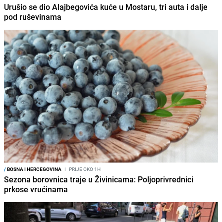
Urušio se dio Alajbegovića kuće u Mostaru, tri auta i dalje
pod ruševinama
/
BOSNA I HERCEGOVINA
I
PRIJE OKO 1H
Sezona borovnica traje u Živinicama: Poljoprivrednici
prkose vrućinama