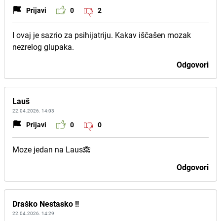
Prijavi
0
2
I ovaj je sazrio za psihijatriju. Kakav iščašen mozak
nezrelog glupaka.
Odgovori
Lauš
22.04.2026. 14:03
Prijavi
0
0
Moze jedan na Laus🙈
Odgovori
Draško Nestasko !!
22.04.2026. 14:29