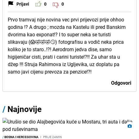
Prijavi
0
0
Prvo tramvaj nije novina vec prvi prijevozi prije ohhoo
godina !? A drugo ; mozda na Kastelu ili pred Banskim
dvorima kao exponat!? I to super neka se turisti
slikavaju (😱🤣🤣🤣🙄) fotografisu a vodič neka prica
koliko je to staro..!?! Aerodrom jedva dise, samo
higijeničar cisti, prati i carini turiste!?!! Za uhar sta u
džep !!! Struja Rahimova iz Ugljevika, uz doplatu pa
samo javi cijenu prevoza za penzice!?!
Odgovori
/
Najnovije
/
BOSNA I HERCEGOVINA
I
PRIJE 24MIN