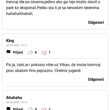
tranvaj ide po sinama,jedino ako ga nije mislio stavit u
park ko eksponat.Peško sta ti je sa tenoskim terenima
hahahahhahah
Odgovori
King
22.04.2026. 10:12
Prijavi
6
1
Pa ja, zato je i pokosio vrbe uz Vrbas, da moze tramvaj
proc obalom fino pejzazno. Chetnix jugend.
Odgovori
Ahahaha
22.04.2026. 10:14
Prijavi
5
1