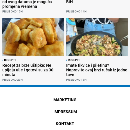
od ovog datuma je moguća
BiH
promjena vremena
PRIJE OKO 15H
PRIJE OKO 14H
/
RECEPTI
/
RECEPTI
Recept za brze uštipke: Ne
Imate tikvice i piletinu?
upijaju ulje i gotovi su za 30
Napravite ovaj brzi ručak iz jedne
minuta
tave
PRIJE OKO 23H
PRIJE OKO 19H
MARKETING
IMPRESSUM
KONTAKT