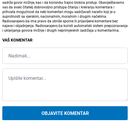
sadrže govor mržnje, kao i da korisniku trajno blokira pristup. Obaviještavamo
vas da svaki čitatelj dobrovoljno pristupa čitanju i kreiranju komentara i
prihvata mogućnost da neki komentari mogu sadržavati narativ koji je u
suprotnosti sa vjerskim, nacionalnim, moralnim i drugim načelima.
Radiosarajevo.ba ima pravo da obriše sporne ili prijavljene komentare bez
najave i objašnjenja. Radiosarajevo.ba koristi automatski sistem prepoznavanja
i uklanjanja govora mržnje i drugih neprimjerenih sadržaja u komentarima.
VAŠ KOMENTAR
OBJAVITE KOMENTAR