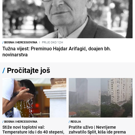
/
BOSNA I HERCEGOVINA
I
PRIJE OKO 12H
Tužna vijest: Preminuo Hajdar Arifagić, doajen bh.
novinarstva
/
Pročitajte još
/
BOSNA I HERCEGOVINA
/
REGIJA
Stiže novi toplotni val:
Pratite uživo | Nevrijeme
Temperature idu i do 40 stepeni,
zahvatilo Split, kiša ide prema