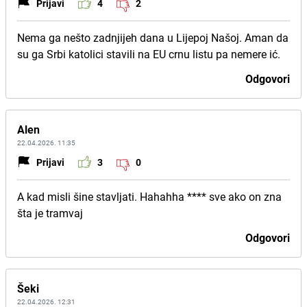
Prijavi
4
2
Nema ga nešto zadnjijeh dana u Lijepoj Našoj. Aman da
su ga Srbi katolici stavili na EU crnu listu pa nemere ić.
Odgovori
Alen
22.04.2026. 11:35
Prijavi
3
0
A kad misli šine stavljati. Hahahha **** sve ako on zna
šta je tramvaj
Odgovori
Šeki
22.04.2026. 12:31