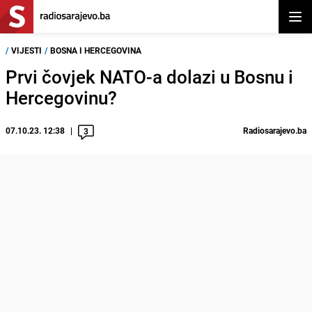
Otvor
/
VIJESTI
/
BOSNA I HERCEGOVINA
Prvi čovjek NATO-a dolazi u Bosnu i
Hercegovinu?
07.10.23. 12:38
Radiosarajevo.ba
3