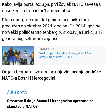
Kako javlja portal
Istraga
, prvi čovjek NATO saveza u
našu zemlju trebao bi
19. novembra.
Stoltenbergu je mandat generalnog sekretara
produžen do oktobra 2024. godine. Od 2014. godine
norveški političar Stoltenberg (63) obavlja funkciju 13.
generalnog sekretara alijanse.
TRENDING
Veliki uspjeh Sarajlija: Armin, Maid i Amar
osvojili najviši vrh Turske
On je u februaru ove godine
najavio jačanje podrške
NATO-a Bosni i Hercegovini.
/
Anketa
Smatrate li da je Bosna i Hercegovina spremna za
članstvo u NATO?