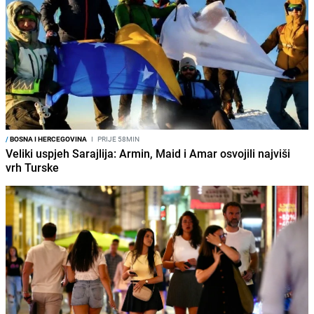
/
BOSNA I HERCEGOVINA
I
PRIJE 58MIN
Veliki uspjeh Sarajlija: Armin, Maid i Amar osvojili najviši
vrh Turske