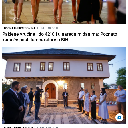
/
BOSNA I HERCEGOVINA
I
PRIJE OKO 1H
Paklene vrućine i do 42°C i u narednim danima: Poznato
kada će pasti temperature u BiH
/
BOSNA I HERCEGOVINA
I
PRIJE OKO 1H