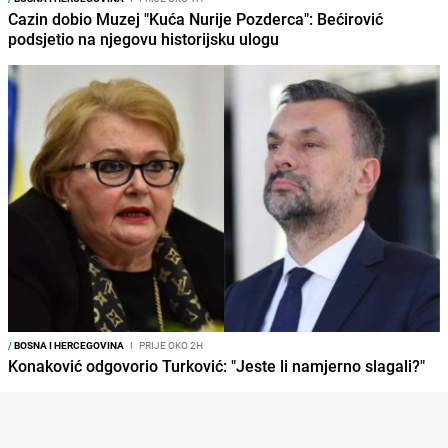
Cazin dobio Muzej "Kuća Nurije Pozderca": Bećirović
podsjetio na njegovu historijsku ulogu
/
BOSNA I HERCEGOVINA
I
PRIJE OKO 2H
Konaković odgovorio Turković: "Jeste li namjerno slagali?"