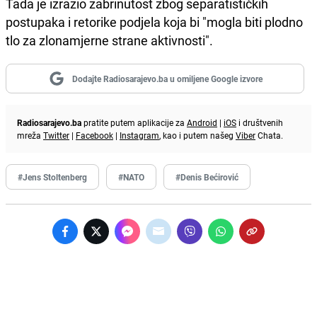
Tada je izrazio zabrinutost zbog separatističkih
postupaka i retorike podjela koja bi "mogla biti plodno
tlo za zlonamjerne strane aktivnosti".
Dodajte Radiosarajevo.ba u omiljene Google izvore
Radiosarajevo.ba
pratite putem aplikacije za
Android
|
iOS
i društvenih
mreža
Twitter
|
Facebook
|
Instagram
, kao i putem našeg
Viber
Chata.
#Jens Stoltenberg
#NATO
#Denis Bećirović