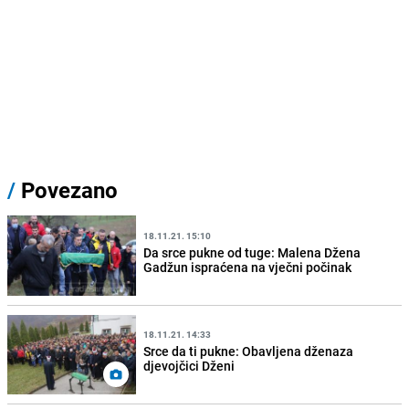
/
Povezano
18.11.21. 15:10
Da srce pukne od tuge: Malena Džena
Gadžun ispraćena na vječni počinak
18.11.21. 14:33
Srce da ti pukne: Obavljena dženaza
djevojčici Dženi