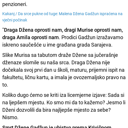
penzioneri.
Kakanj /
Da srce pukne od tuge: Malena Džena Gadžun ispraćena na
vječni počinak
"
Draga Džena oprosti nam, dragi Murise oprosti nam,
draga Amila oprosti nam
. Prodici Gadžun izražavamo
iskreno saučešće u ime građana grada Sarajeva.
Slike Murisa sa tabutom draže Džene sa jučerašnje
dženaze slomile su naša srca. Draga Džena nije
dočekala svoj prvi dan u školi, maturu, prijemni ispit na
fakultetu, ličnu kartu, a imala je ovozemaljsko pravo na
to.
Koliko dugo ćemo se kriti iza licemjerne izjave: Sada si
na ljepšem mjestu. Ko smo mi da to kažemo? Jesmo li
Dženi dozvolili da bira najljepše mjesto za sebe?
Nismo.
Smrt Džene Gadžun je ubistvo prema Krivičnom