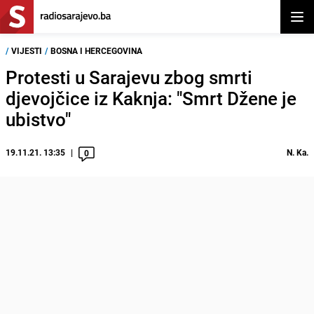
Otvor
/
VIJESTI
/
BOSNA I HERCEGOVINA
Protesti u Sarajevu zbog smrti
djevojčice iz Kaknja: "Smrt Džene je
ubistvo"
19.11.21. 13:35
N. Ka.
0