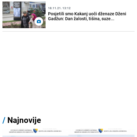
18.11.21. 13:12
Posjetili smo Kakanj uoči dženaze Dženi
Gadžun: Dan žalosti, tišina, suze...
/
Najnovije