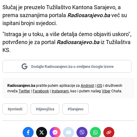
Slučaj je preuzelo Tužilaštvo Kantona Sarajevo, a
prema saznanjima portala
Radiosarajevo.ba
već su
ispitani brojni svjedoci.
"Istraga je u toku, a više detalja ćemo objaviti uskoro",
potvrđeno je za portal
Radiosarajevo.ba
iz Tužilaštva
KS.
Dodajte Radiosarajevo.ba u omiljene Google izvore
Radiosarajevo.ba
pratite putem aplikacije za
Android
|
iOS
i društvenih
mreža
Twitter
|
Facebook
|
Instagram
, kao i putem našeg
Viber
Chata.
#protesti
#djevojčica
#Sarajevo