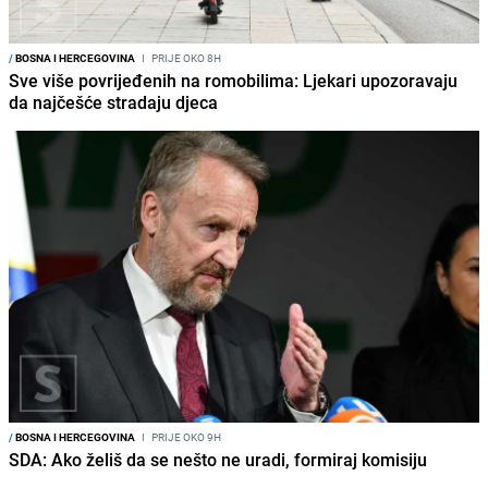
/
BOSNA I HERCEGOVINA
I
PRIJE OKO 8H
Sve više povrijeđenih na romobilima: Ljekari upozoravaju
da najčešće stradaju djeca
/
BOSNA I HERCEGOVINA
I
PRIJE OKO 9H
SDA: Ako želiš da se nešto ne uradi, formiraj komisiju