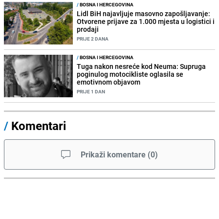
/
BOSNA I HERCEGOVINA
Lidl BiH najavljuje masovno zapošljavanje:
Otvorene prijave za 1.000 mjesta u logistici i
prodaji
PRIJE 2 DANA
/
BOSNA I HERCEGOVINA
Tuga nakon nesreće kod Neuma: Supruga
poginulog motocikliste oglasila se
emotivnom objavom
PRIJE 1 DAN
/
Komentari
Prikaži komentare
(
0
)