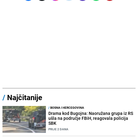
/
Najčitanije
/
BOSNA I HERCEGOVINA
Drama kod Bugojna: Naoružana grupa iz RS
ušla na područje FBiH, reagovala policija
SBK
PRIJE 2 DANA