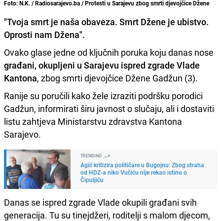
Foto: N.K. / Radiosarajevo.ba / Protesti u Sarajevu zbog smrti djevojčice Džene
"Tvoja smrt je naša obaveza. Smrt Džene je ubistvo.
Oprosti nam Džena".
Ovako glase jedne od ključnih poruka koju danas nose
građani, okupljeni u Sarajevu ispred zgrade Vlade
Kantona
, zbog smrti djevojčice Džene Gadžun (3).
Ranije su poručili kako žele izraziti podršku porodici
Gadžun, informirati širu javnost o slučaju, ali i dostaviti
listu zahtjeva Ministarstvu zdravstva Kantona
Sarajevo.
TRENDING
Agić kritizira političare u Bugojnu: Zbog straha
od HDZ-a niko Vučiću nije rekao istinu o
Čipuljiću
Danas se ispred zgrade Vlade okupili građani svih
generacija. Tu su tinejdžeri, roditelji s malom djecom,