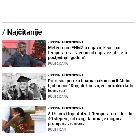
/
Najčitanije
/
BOSNA I HERCEGOVINA
Meteorolog FHMZ-a najavio kišu i pad
temperatura: "Jedno od najsvježijih ljeta
posljednjih godina"
PRIJE 2 DANA
/
BOSNA I HERCEGOVINA
Potresna poruka imama nakon smrti Aldine
Ljubunčić: "Dunjaluk ne vrijedi ni koliko krilo
komarca"
PRIJE 2 DANA
/
BOSNA I HERCEGOVINA
Stiže novi toplotni val: Temperature idu i do
40 stepeni, od ovog datuma je moguća
promjena vremena
PRIJE 1 DAN