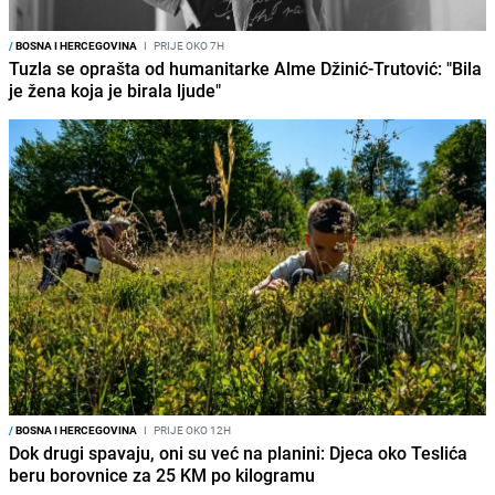
/
BOSNA I HERCEGOVINA
I
PRIJE OKO 7H
Tuzla se oprašta od humanitarke Alme Džinić-Trutović: "Bila
je žena koja je birala ljude"
/
BOSNA I HERCEGOVINA
I
PRIJE OKO 12H
Dok drugi spavaju, oni su već na planini: Djeca oko Teslića
beru borovnice za 25 KM po kilogramu