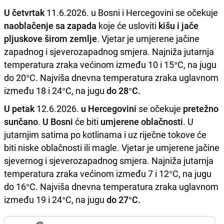
U četvrtak
11.6.2026. u Bosni i Hercegovini se očekuje
naoblačenje sa zapada
koje će usloviti
kišu i jače
pljuskove širom zemlje
. Vjetar je umjerene jačine
zapadnog i sjeverozapadnog smjera. Najniža jutarnja
temperatura zraka većinom između 10 i 15°C, na jugu
do 20°C. Najviša dnevna temperatura zraka uglavnom
između 18 i 24°C, na jugu
do 28°C.
U petak
12.6.2026.
u Hercegovini
se očekuje
pretežno
sunčano
.
U Bosni
će biti
umjerene oblačnosti
. U
jutarnjim satima po kotlinama i uz riječne tokove će
biti niske oblačnosti ili magle. Vjetar je umjerene jačine
sjevernog i sjeverozapadnog smjera. Najniža jutarnja
temperatura zraka većinom između 7 i 12°C, na jugu
do 16°C. Najviša dnevna temperatura zraka uglavnom
između 19 i 24°C, na jugu
do 27°C.