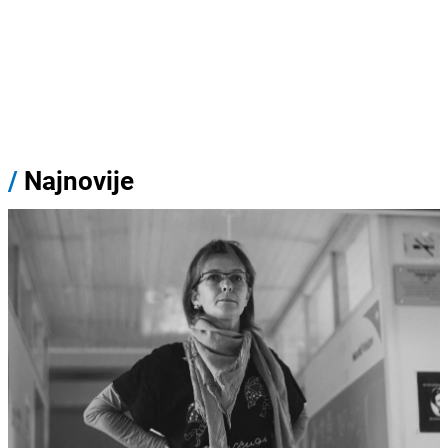
/
Najnovije