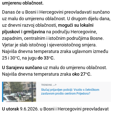
umjerenu oblačnost.
Danas će u Bosni i Hercegovini preovladavati sunčano
uz malu do umjerenu oblačnost. U drugom dijelu dana,
uz dnevni razvoj oblačnosti,
mogući su lokalni
pljuskovi i grmljavina
na području Hercegovine,
zapadnim, centralnim i istočnim područjima Bosne.
Vjetar je slab istočnog i sjeveroistočnog smjera.
Najviša dnevna temperatura zraka uglavnom između
25 i 30°C, na jugu
do 33°C.
U Sarajevu sunčano
uz malu do umjerenu oblačnost.
Najviša dnevna temperatura zraka
oko 27°C.
TRENDING
Slučaj prijavljen policiji: Vozilo s četničkom
zastavom prošlo centrom Prijedora?
U utorak
9.6.2026. u Bosni i Hercegovini preovladavat