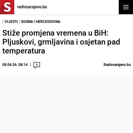
Otvor
/
VIJESTI
/
BOSNA I HERCEGOVINA
Stiže promjena vremena u BiH:
Pljuskovi, grmljavina i osjetan pad
temperatura
08.06.26. 08:14
Radiosarajevo.ba
1