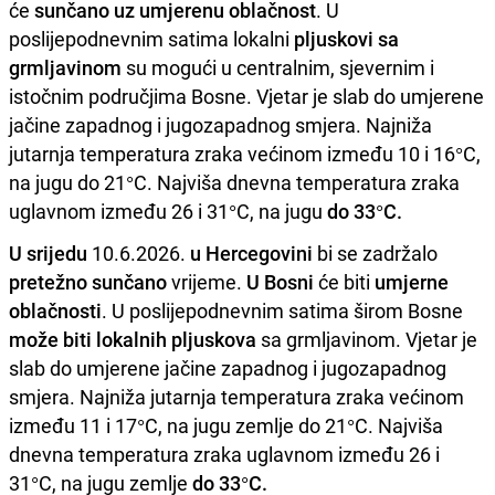
će
sunčano uz umjerenu oblačnost
. U
poslijepodnevnim satima lokalni
pljuskovi sa
grmljavinom
su mogući u centralnim, sjevernim i
istočnim područjima Bosne. Vjetar je slab do umjerene
jačine zapadnog i jugozapadnog smjera. Najniža
jutarnja temperatura zraka većinom između 10 i 16°C,
na jugu do 21°C. Najviša dnevna temperatura zraka
uglavnom između 26 i 31°C, na jugu
do 33°C.
U srijedu
10.6.2026.
u Hercegovini
bi se zadržalo
pretežno sunčano
vrijeme.
U Bosni
će biti
umjerne
oblačnosti
. U poslijepodnevnim satima širom Bosne
može biti lokalnih pljuskova
sa grmljavinom. Vjetar je
slab do umjerene jačine zapadnog i jugozapadnog
smjera. Najniža jutarnja temperatura zraka većinom
između 11 i 17°C, na jugu zemlje do 21°C. Najviša
dnevna temperatura zraka uglavnom između 26 i
31°C, na jugu zemlje
do 33°C.