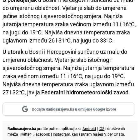
do umjerenu oblačnost. Vjetar je slab do umjerene
jačine istočnog i sjeveroistočnog smjera. Najniža
jutarnja temperatura zraka većinom između 11 i 16°C,
na jugu do 19°C. Najviša dnevna temperatura zraka
uglavnom između 26 i 31°C, na jugu do 33°C.
U utorak
u Bosni i Hercegovini sunčano uz malu do
umjerenu oblačnost. Vjetar je slab istočnog i
sjeveroistočnog smjera. Najniža jutarnja temperatura
zraka većinom između 11 i 16°C, na jugu do 19°C.
Najviša dnevna temperatura zraka uglavnom između
27 i 32°C, javlja
Federalni hidrometeorološki zavod
.
Dodajte Radiosarajevo.ba u omiljene Google izvore
Radiosarajevo.ba
pratite putem aplikacije za
Android
|
iOS
i društvenih
mreža
Twitter
|
Facebook
|
Instagram
, kao i putem našeg
Viber
Chata.