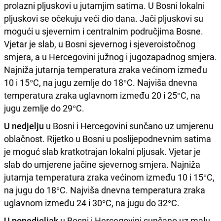
prolazni pljuskovi u jutarnjim satima. U Bosni lokalni
pljuskovi se očekuju veći dio dana. Jači pljuskovi su
mogući u sjevernim i centralnim područjima Bosne.
Vjetar je slab, u Bosni sjevernog i sjeveroistočnog
smjera, a u Hercegovini južnog i jugozapadnog smjera.
Najniža jutarnja temperatura zraka većinom između
10 i 15°C, na jugu zemlje do 18°C. Najviša dnevna
temperatura zraka uglavnom između 20 i 25°C, na
jugu zemlje do 29°C.
U nedjelju
u Bosni i Hercegovini sunčano uz umjerenu
oblačnost. Rijetko u Bosni u poslijepodnevnim satima
je moguć slab kratkotrajan lokalni pljusak. Vjetar je
slab do umjerene jačine sjevernog smjera. Najniža
jutarnja temperatura zraka većinom između 10 i 15°C,
na jugu do 18°C. Najviša dnevna temperatura zraka
uglavnom između 24 i 30°C, na jugu do 32°C.
U ponedjeljak
u Bosni i Hercegovini sunčano uz malu