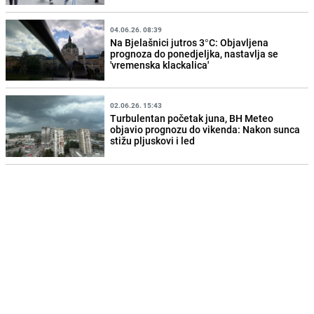
04.06.26. 08:39
Na Bjelašnici jutros 3°C: Objavljena
prognoza do ponedjeljka, nastavlja se
'vremenska klackalica'
02.06.26. 15:43
Turbulentan početak juna, BH Meteo
objavio prognozu do vikenda: Nakon sunca
stižu pljuskovi i led