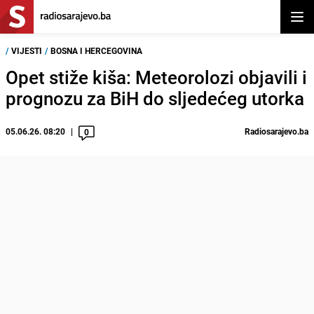
Otvor
/
VIJESTI
/
BOSNA I HERCEGOVINA
Opet stiže kiša: Meteorolozi objavili i
prognozu za BiH do sljedećeg utorka
05.06.26. 08:20
Radiosarajevo.ba
0