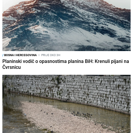
/
BOSNA I HERCEGOVINA
I
PRIJE OKO 3H
Planinski vodič o opasnostima planina BiH: Krenuli pijani na
Čvrsnicu