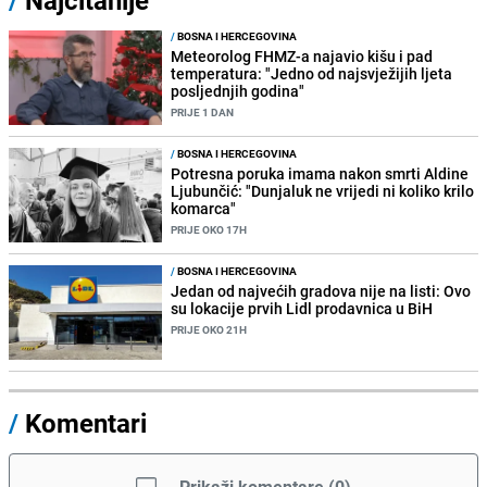
/
BOSNA I HERCEGOVINA
Meteorolog FHMZ-a najavio kišu i pad
temperatura: "Jedno od najsvježijih ljeta
posljednjih godina"
PRIJE 1 DAN
/
BOSNA I HERCEGOVINA
Potresna poruka imama nakon smrti Aldine
Ljubunčić: "Dunjaluk ne vrijedi ni koliko krilo
komarca"
PRIJE OKO 17H
/
BOSNA I HERCEGOVINA
Jedan od najvećih gradova nije na listi: Ovo
su lokacije prvih Lidl prodavnica u BiH
PRIJE OKO 21H
/
Komentari