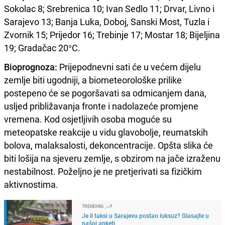
Sokolac 8; Srebrenica 10; Ivan Sedlo 11; Drvar, Livno i
Sarajevo 13; Banja Luka, Doboj, Sanski Most, Tuzla i
Zvornik 15; Prijedor 16; Trebinje 17; Mostar 18; Bijeljina
19; Gradačac 20°C.
Bioprognoza:
Prijepodnevni sati će u većem dijelu
zemlje biti ugodniji, a biometeorološke prilike
postepeno će se pogoršavati sa odmicanjem dana,
usljed približavanja fronte i nadolazeće promjene
vremena. Kod osjetljivih osoba moguće su
meteopatske reakcije u vidu glavobolje, reumatskih
bolova, malaksalosti, dekoncentracije. Opšta slika će
biti lošija na sjeveru zemlje, s obzirom na jače izraženu
nestabilnost. Poželjno je ne pretjerivati sa fizičkim
aktivnostima.
TRENDING
Je li taksi u Sarajevu postao luksuz? Glasajte u
našoj anketi