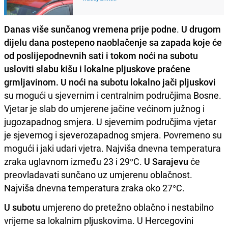
Danas više sunčanog vremena prije podne
.
U drugom
dijelu dana postepeno naoblačenje sa zapada koje će
od poslijepodnevnih sati i tokom noći na subotu
usloviti slabu kišu i lokalne pljuskove praćene
grmljavinom. U noći na subotu lokalno jači pljuskovi
su mogući u sjevernim i centralnim područjima Bosne.
Vjetar je slab do umjerene jačine većinom južnog i
jugozapadnog smjera. U sjevernim područjima vjetar
je sjevernog i sjeverozapadnog smjera. Povremeno su
mogući i jaki udari vjetra. Najviša dnevna temperatura
zraka uglavnom između 23 i 29°C.
U Sarajevu
će
preovladavati sunčano uz umjerenu oblačnost.
Najviša dnevna temperatura zraka oko 27°C.
U subotu
umjereno do pretežno oblačno i nestabilno
vrijeme sa lokalnim pljuskovima. U Hercegovini