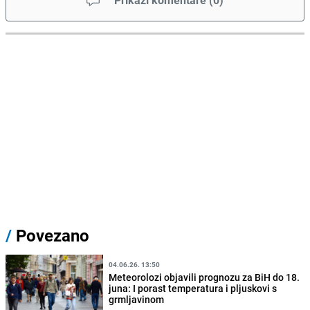
Prikaži komentare
(
0
)
/
Povezano
04.06.26. 13:50
Meteorolozi objavili prognozu za BiH do 18.
juna: I porast temperatura i pljuskovi s
grmljavinom