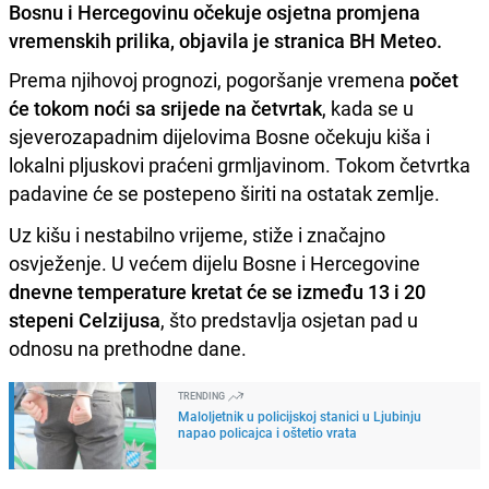
Bosnu i Hercegovinu očekuje osjetna promjena
vremenskih prilika, objavila je stranica BH Meteo.
Prema njihovoj prognozi, pogoršanje vremena
počet
će tokom noći sa srijede na četvrtak
, kada se u
sjeverozapadnim dijelovima Bosne očekuju kiša i
lokalni pljuskovi praćeni grmljavinom. Tokom četvrtka
padavine će se postepeno širiti na ostatak zemlje.
Uz kišu i nestabilno vrijeme, stiže i značajno
osvježenje. U većem dijelu Bosne i Hercegovine
dnevne temperature kretat će se između 13 i 20
stepeni Celzijusa
, što predstavlja osjetan pad u
odnosu na prethodne dane.
TRENDING
Maloljetnik u policijskoj stanici u Ljubinju
napao policajca i oštetio vrata