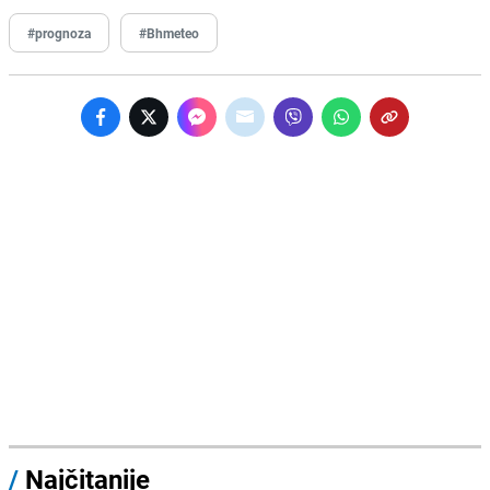
#prognoza
#Bhmeteo
/
Najčitanije