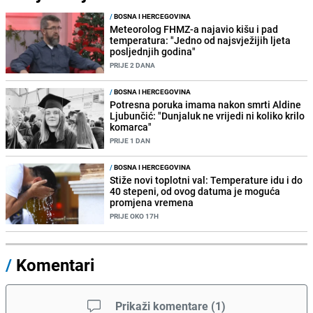
/
BOSNA I HERCEGOVINA
Meteorolog FHMZ-a najavio kišu i pad
temperatura: "Jedno od najsvježijih ljeta
posljednjih godina"
PRIJE 2 DANA
/
BOSNA I HERCEGOVINA
Potresna poruka imama nakon smrti Aldine
Ljubunčić: "Dunjaluk ne vrijedi ni koliko krilo
komarca"
PRIJE 1 DAN
/
BOSNA I HERCEGOVINA
Stiže novi toplotni val: Temperature idu i do
40 stepeni, od ovog datuma je moguća
promjena vremena
PRIJE OKO 17H
/
Komentari
Prikaži komentare
(
1
)