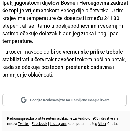
Ipak,
jugoistočni dijelovi Bosne i Hercegovina zadržat
će toplije vrijeme
tokom većeg dijela četvrtka. U tim
krajevima temperature će dosezati između 24 i 30
stepeni, ali se i tamo u poslijepodnevnim i večernjim
satima očekuje dolazak hladnijeg zraka i nagli pad
temperature.
Također, navode da bi se
vremenske prilike trebale
stabilizirati u četvrtak navečer
i tokom noći na petak,
kada se očekuje postepeni prestanak padavina i
smanjenje oblačnosti.
Dodajte Radiosarajevo.ba u omiljene Google izvore
Radiosarajevo.ba
pratite putem aplikacije za
Android
|
iOS
i društvenih
mreža
Twitter
|
Facebook
|
Instagram
, kao i putem našeg
Viber
Chata.