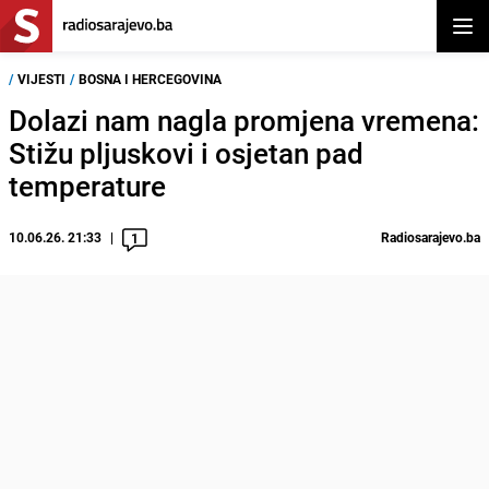
Otvor
/
VIJESTI
/
BOSNA I HERCEGOVINA
Dolazi nam nagla promjena vremena:
Stižu pljuskovi i osjetan pad
temperature
10.06.26. 21:33
Radiosarajevo.ba
1