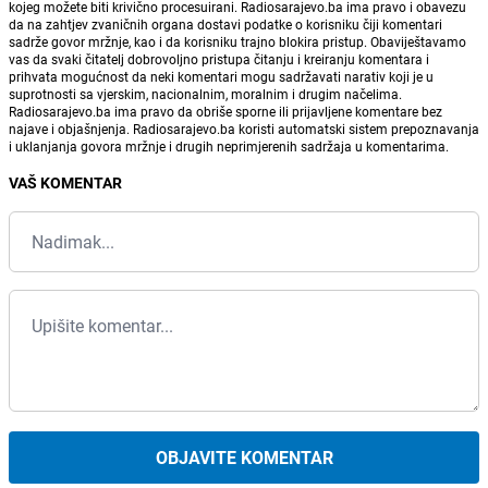
kojeg možete biti krivično procesuirani. Radiosarajevo.ba ima pravo i obavezu
da na zahtjev zvaničnih organa dostavi podatke o korisniku čiji komentari
sadrže govor mržnje, kao i da korisniku trajno blokira pristup. Obaviještavamo
vas da svaki čitatelj dobrovoljno pristupa čitanju i kreiranju komentara i
prihvata mogućnost da neki komentari mogu sadržavati narativ koji je u
suprotnosti sa vjerskim, nacionalnim, moralnim i drugim načelima.
Radiosarajevo.ba ima pravo da obriše sporne ili prijavljene komentare bez
najave i objašnjenja. Radiosarajevo.ba koristi automatski sistem prepoznavanja
i uklanjanja govora mržnje i drugih neprimjerenih sadržaja u komentarima.
VAŠ KOMENTAR
OBJAVITE KOMENTAR