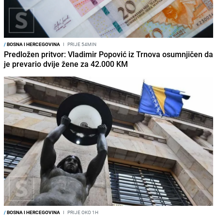
/
BOSNA I HERCEGOVINA
I
PRIJE 54MIN
Predložen pritvor: Vladimir Popović iz Trnova osumnjičen da
je prevario dvije žene za 42.000 KM
/
BOSNA I HERCEGOVINA
I
PRIJE OKO 1H