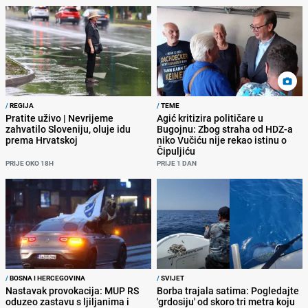
/
REGIJA
/
TEME
Pratite uživo | Nevrijeme
Agić kritizira političare u
zahvatilo Sloveniju, oluje idu
Bugojnu: Zbog straha od HDZ-a
prema Hrvatskoj
niko Vučiću nije rekao istinu o
Čipuljiću
PRIJE OKO 18H
PRIJE 1 DAN
/
BOSNA I HERCEGOVINA
/
SVIJET
Nastavak provokacija: MUP RS
Borba trajala satima: Pogledajte
oduzeo zastavu s ljiljanima i
'grdosiju' od skoro tri metra koju