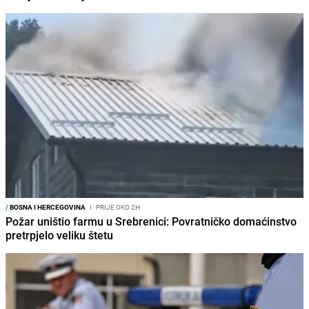
/
BOSNA I HERCEGOVINA
I
PRIJE OKO 2H
Požar uništio farmu u Srebrenici: Povratničko domaćinstvo
pretrpjelo veliku štetu