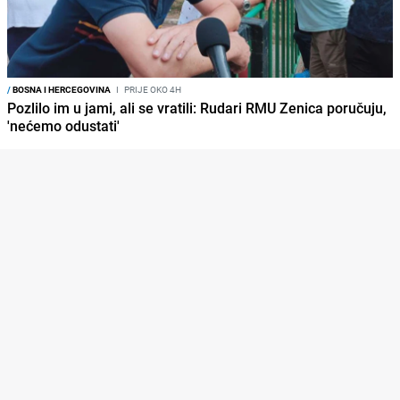
/
BOSNA I HERCEGOVINA
I
PRIJE OKO 4H
Pozlilo im u jami, ali se vratili: Rudari RMU Zenica poručuju,
'nećemo odustati'