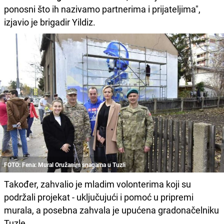
ponosni što ih nazivamo partnerima i prijateljima",
izjavio je brigadir Yildiz.
FOTO: Fena: Mural Oružanim snagama u Tuzli
Također, zahvalio je mladim volonterima koji su
podržali projekat - uključujući i pomoć u pripremi
murala, a posebna zahvala je upućena gradonačelniku
Tuzle.