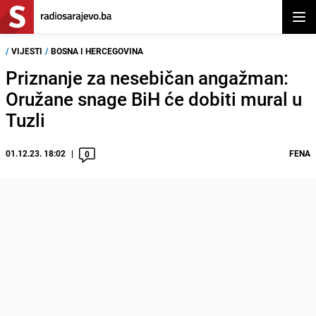
Otvor
/
VIJESTI
/
BOSNA I HERCEGOVINA
Priznanje za nesebičan angažman:
Oružane snage BiH će dobiti mural u
Tuzli
01.12.23. 18:02
FENA
0