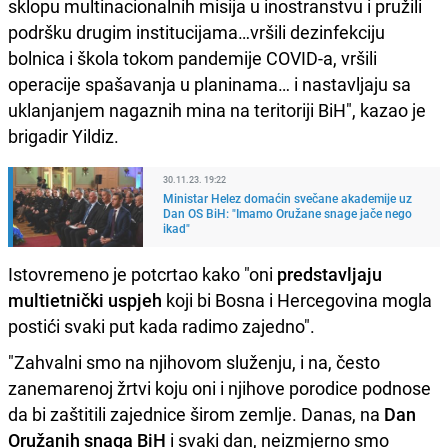
sklopu multinacionalnih misija u inostranstvu i pružili
podršku drugim institucijama…vršili dezinfekciju
bolnica i škola tokom pandemije COVID-a, vršili
operacije spašavanja u planinama… i nastavljaju sa
uklanjanjem nagaznih mina na teritoriji BiH", kazao je
brigadir Yildiz.
30.11.23. 19:22
Ministar Helez domaćin svečane akademije uz
Dan OS BiH: "Imamo Oružane snage jače nego
ikad"
Istovremeno je potcrtao kako "oni
predstavljaju
multietnički uspjeh
koji bi Bosna i Hercegovina mogla
postići svaki put kada radimo zajedno".
"Zahvalni smo na njihovom služenju, i na, često
zanemarenoj žrtvi koju oni i njihove porodice podnose
da bi zaštitili zajednice širom zemlje. Danas, na
Dan
Oružanih snaga BiH
i svaki dan, neizmjerno smo