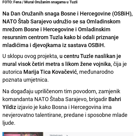
FOTO: Fena / Mural Oružanim snagama u Tuzli
Na Dan Oružanih snaga Bosne i Hercegovine (OSBiH),
NATO Štab Sarajevo udružio se sa Omladinskom
mrežom Bosne i Hercegovine i Omladinskim
resursnim centrom Tuzla kako bi odali priznanje
mladićima i djevojkama iz sastava OSBiH.
U sklopu ovog projekta,
u centru Tuzle naslikan je
mural visok četiri metra s likom žene vojnika
, čija je
autorica
Marija Tica Kovačević
, međunarodno
poznata umjetnica.
Na događaju upriličenom tim povodom, zamjenik
komandanta NATO Štaba Sarajevo, brigadir
Bahri
Yildiz
izjavio je kako Bosna i Hercegovina ima
nevjerovatno talentirane, predane i sposobne mlade
ljude.
TRENDING