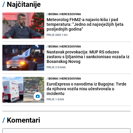
/
Najčitanije
/
BOSNA I HERCEGOVINA
Meteorolog FHMZ-a najavio kišu i pad
temperatura: "Jedno od najsvježijih ljeta
posljednjih godina"
PRIJE OKO 13H
/
BOSNA I HERCEGOVINA
Nastavak provokacija: MUP RS oduzeo
zastavu s ljiljanima i sankcionisao vozača iz
Bosanskog Novog
PRIJE 2 DANA
/
BOSNA I HERCEGOVINA
EuroExpress o navodima iz Bugojna: Tvrde
da njihova vozila nisu učestvovala u
incidentu
PRIJE 1 DAN
/
Komentari