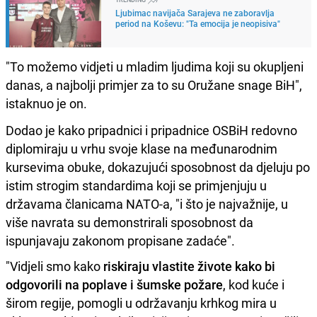
Ljubimac navijača Sarajeva ne zaboravlja
period na Koševu: "Ta emocija je neopisiva"
"To možemo vidjeti u mladim ljudima koji su okupljeni
danas, a najbolji primjer za to su Oružane snage BiH",
istaknuo je on.
Dodao je kako pripadnici i pripadnice OSBiH redovno
diplomiraju u vrhu svoje klase na međunarodnim
kursevima obuke, dokazujući sposobnost da djeluju po
istim strogim standardima koji se primjenjuju u
državama članicama NATO-a, "i što je najvažnije, u
više navrata su demonstrirali sposobnost da
ispunjavaju zakonom propisane zadaće".
"Vidjeli smo kako
riskiraju vlastite živote kako bi
odgovorili na poplave i šumske požare
, kod kuće i
širom regije, pomogli u održavanju krhkog mira u