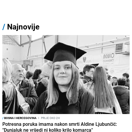
/
Najnovije
/
BOSNA I HERCEGOVINA
I
PRIJE OKO 2H
Potresna poruka imama nakon smrti Aldine Ljubunčić:
"Dunjaluk ne vrijedi ni koliko krilo komarca"