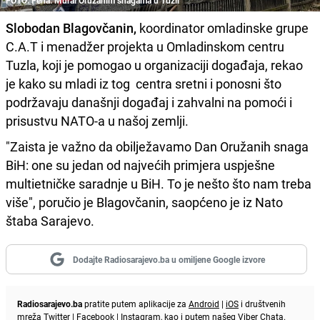
FOTO: Fena: Mural Oružanim snagama u Tuzli
Slobodan Blagovčanin,
koordinator omladinske grupe
C.A.T i menadžer projekta u Omladinskom centru
Tuzla, koji je pomogao u organizaciji događaja, rekao
je kako su mladi iz tog centra sretni i ponosni što
podržavaju današnji događaj i zahvalni na pomoći i
prisustvu NATO-a u našoj zemlji.
"Zaista je važno da obilježavamo Dan Oružanih snaga
BiH: one su jedan od najvećih primjera uspješne
multietničke saradnje u BiH. To je nešto što nam treba
više", poručio je Blagovčanin, saopćeno je iz Nato
štaba Sarajevo.
Dodajte Radiosarajevo.ba u omiljene Google izvore
Radiosarajevo.ba
pratite putem aplikacije za
Android
|
iOS
i društvenih
mreža
Twitter
|
Facebook
|
Instagram
, kao i putem našeg
Viber
Chata.