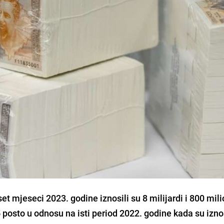
set mjeseci 2023. godine iznosili su 8 milijardi i 800 mi
5 posto u odnosu na isti period 2022. godine kada su iznos