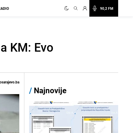
RADIO
90,2 FM
na KM: Evo
osarajevo.ba
/
Najnovije