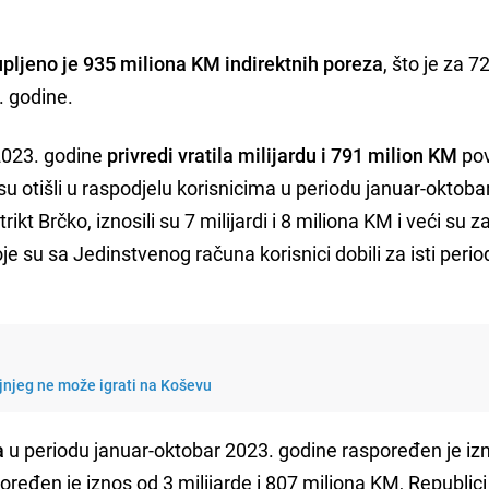
upljeno je 935 miliona KM indirektnih poreza
, što je za 7
. godine.
2023. godine
privredi vratila milijardu i 791 milion KM
pov
 su otišli u raspodjelu korisnicima u periodu januar-oktoba
trikt Brčko, iznosili su 7 milijardi i 8 miliona KM i veći su 
e su sa Jedinstvenog računa korisnici dobili za isti perio
jnjeg ne može igrati na Koševu
a
u periodu januar-oktobar 2023. godine raspoređen je iz
poređen je iznos od 3 milijarde i 807 miliona KM, Republic