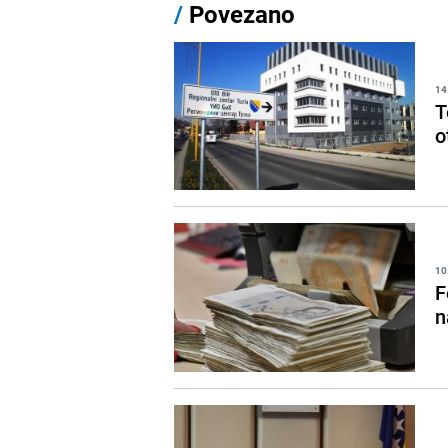
/
Povezano
14
T
o
10
F
n