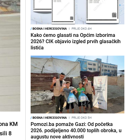
/
BOSNA I HERCEGOVINA
I
PRIJE OKO 4H
Kako ćemo glasati na Općim izborima
2026? CIK objavio izgled prvih glasačkih
listića
/
BOSNA I HERCEGOVINA
I
PRIJE OKO 5H
liona KM
Pomozi.ba pomaže Gazi: Od početka
2026. podijeljeno 40.000 toplih obroka, u
ili 8
augustu nove aktivnosti