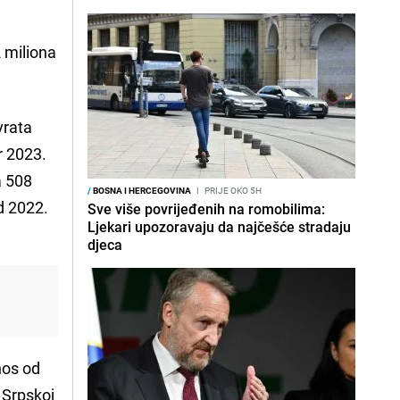
2 miliona
rata
r 2023.
za 508
/
BOSNA I HERCEGOVINA
I
PRIJE OKO 5H
d 2022.
Sve više povrijeđenih na romobilima:
Ljekari upozoravaju da najčešće stradaju
djeca
nos od
i Srpskoj