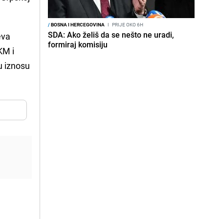
/
BOSNA I HERCEGOVINA
I
PRIJE OKO 6H
SDA: Ako želiš da se nešto ne uradi,
eva
formiraj komisiju
KM i
u iznosu