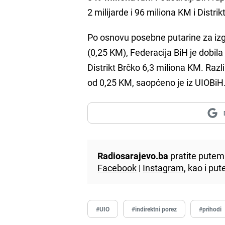
2 milijarde i 96 miliona KM i Distr
Po osnovu posebne putarine za izgr
(0,25 KM), Federacija BiH je dobil
Distrikt Brčko 6,3 miliona KM. Raz
od 0,25 KM, saopćeno je iz UIOBiH
Radiosarajevo.ba
pratite putem 
Facebook
|
Instagram
, kao i p
#UIO
#indirektni porez
#prihodi