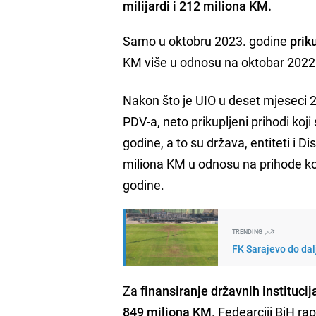
milijardi i 212 miliona KM.
Samo u oktobru 2023. godine
prik
KM više u odnosu na oktobar 2022
Nakon što je UIO u deset mjeseci 
PDV-a, neto prikupljeni prihodi koji
godine, a to su država, entiteti i Dis
miliona KM u odnosu na prihode koj
godine.
TRENDING
FK Sarajevo do dal
Za
finansiranje državnih institucij
849 miliona KM
. Fedearciji BiH ra