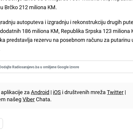
iktu Brčko 212 miliona KM.
adnju autoputeva i izgradnju i rekonstrukciju drugih put
a dodatnih 186 miliona KM, Republika Srpska 123 miliona 
lika predstavlja rezervu na posebnom računu za putarinu 
.
Dodajte Radiosarajevo.ba u omiljene Google izvore
aplikacije za
Android
|
iOS
i društvenih mreža
Twitter
|
utem našeg
Viber
Chata.