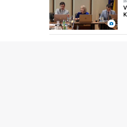
25
V
K