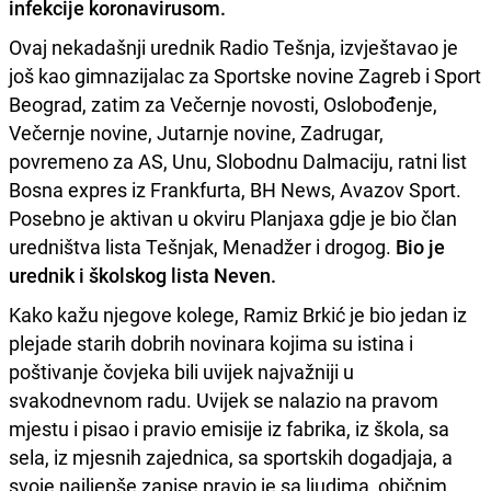
infekcije koronavirusom.
Ovaj nekadašnji urednik Radio Tešnja, izvještavao je
još kao gimnazijalac za Sportske novine Zagreb i Sport
Beograd, zatim za Večernje novosti, Oslobođenje,
Večernje novine, Jutarnje novine, Zadrugar,
povremeno za AS, Unu, Slobodnu Dalmaciju, ratni list
Bosna expres iz Frankfurta, BH News, Avazov Sport.
Posebno je aktivan u okviru Planjaxa gdje je bio član
uredništva lista Tešnjak, Menadžer i drogog.
Bio je
urednik i školskog lista Neven.
Kako kažu njegove kolege, Ramiz Brkić je bio jedan iz
plejade starih dobrih novinara kojima su istina i
poštivanje čovjeka bili uvijek najvažniji u
svakodnevnom radu. Uvijek se nalazio na pravom
mjestu i pisao i pravio emisije iz fabrika, iz škola, sa
sela, iz mjesnih zajednica, sa sportskih dogadjaja, a
svoje najljepše zapise pravio je sa ljudima, običnim,