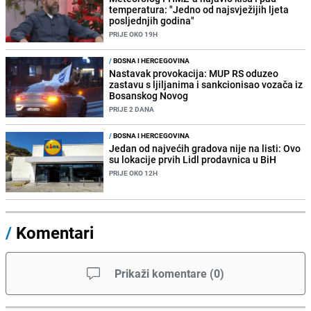
temperatura: "Jedno od najsvježijih ljeta
posljednjih godina"
PRIJE OKO 19H
/
BOSNA I HERCEGOVINA
Nastavak provokacija: MUP RS oduzeo
zastavu s ljiljanima i sankcionisao vozača iz
Bosanskog Novog
PRIJE 2 DANA
/
BOSNA I HERCEGOVINA
Jedan od najvećih gradova nije na listi: Ovo
su lokacije prvih Lidl prodavnica u BiH
PRIJE OKO 12H
/
Komentari
Prikaži komentare
(
0
)