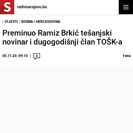
Otvor
/
VIJESTI
/
BOSNA I HERCEGOVINA
Preminuo Ramiz Brkić tešanjski
novinar i dugogodišnji član TOŠK-a
05.11.20. 09:10
Fena
0