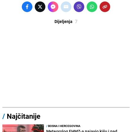
7
Dijeljenja
/
Najčitanije
/
BOSNA I HERCEGOVINA
Meteorolog FHMZ-a najavio kišu i pad