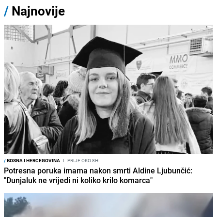
/
Najnovije
/
BOSNA I HERCEGOVINA
I
PRIJE OKO 8H
Potresna poruka imama nakon smrti Aldine Ljubunčić:
"Dunjaluk ne vrijedi ni koliko krilo komarca"