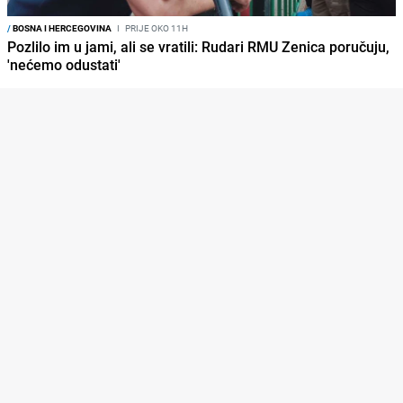
/
BOSNA I HERCEGOVINA
I
PRIJE OKO 11H
Pozlilo im u jami, ali se vratili: Rudari RMU Zenica poručuju,
'nećemo odustati'