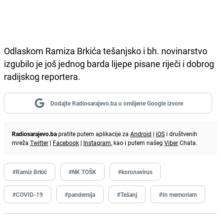
Odlaskom Ramiza Brkića tešanjsko i bh. novinarstvo
izgubilo je još jednog barda lijepe pisane riječi i dobrog
radijskog reportera.
Dodajte Radiosarajevo.ba u omiljene Google izvore
Radiosarajevo.ba
pratite putem aplikacije za
Android
|
iOS
i društvenih
mreža
Twitter
|
Facebook
|
Instagram
, kao i putem našeg
Viber
Chata.
#Ramiz Brkić
#NK TOŠK
#koronavirus
#COVID-19
#pandemija
#Tešanj
#In memoriam