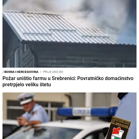
/
BOSNA I HERCEGOVINA
I
PRIJE OKO 8H
Požar uništio farmu u Srebrenici: Povratničko domaćinstvo
pretrpjelo veliku štetu