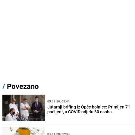
/
Povezano
05.11.20. 08:41
Jutarnji brifing iz Opće bolnice: Primljen 71
pacijent, u COVID odjelu 60 osoba
04.11.20. 22:33