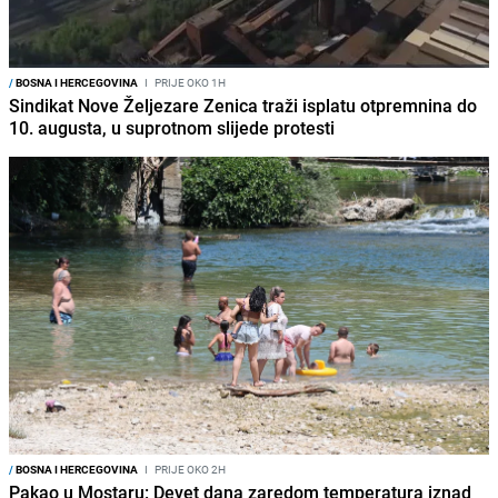
/
BOSNA I HERCEGOVINA
I
PRIJE OKO 1H
Sindikat Nove Željezare Zenica traži isplatu otpremnina do
10. augusta, u suprotnom slijede protesti
/
BOSNA I HERCEGOVINA
I
PRIJE OKO 2H
Pakao u Mostaru: Devet dana zaredom temperatura iznad