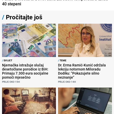
40 stepeni
/
Pročitajte još
/
SVIJET
/
TEME
Njemačka istražuje slučaj
Dr. Erma Ramić-Kunić održala
desetočlane porodice iz BiH:
lekciju notornom Miloradu
Primaju 7.300 eura socijalne
Dodiku: "Pokazujete silno
pomoći mjesečno
neznanje"
PRIJE OKO 15H
PRIJE OKO 14H