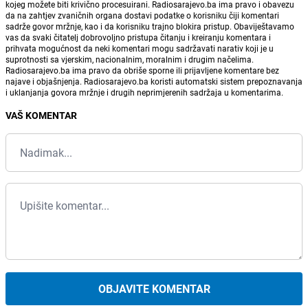
kojeg možete biti krivično procesuirani. Radiosarajevo.ba ima pravo i obavezu
da na zahtjev zvaničnih organa dostavi podatke o korisniku čiji komentari
sadrže govor mržnje, kao i da korisniku trajno blokira pristup. Obaviještavamo
vas da svaki čitatelj dobrovoljno pristupa čitanju i kreiranju komentara i
prihvata mogućnost da neki komentari mogu sadržavati narativ koji je u
suprotnosti sa vjerskim, nacionalnim, moralnim i drugim načelima.
Radiosarajevo.ba ima pravo da obriše sporne ili prijavljene komentare bez
najave i objašnjenja. Radiosarajevo.ba koristi automatski sistem prepoznavanja
i uklanjanja govora mržnje i drugih neprimjerenih sadržaja u komentarima.
VAŠ KOMENTAR
OBJAVITE KOMENTAR