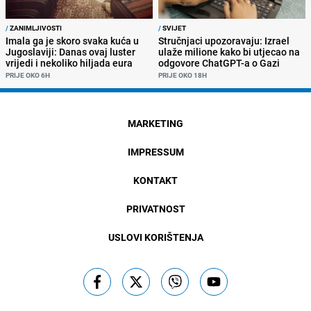
/
ZANIMLJIVOSTI
/
SVIJET
Imala ga je skoro svaka kuća u
Stručnjaci upozoravaju: Izrael
Jugoslaviji: Danas ovaj luster
ulaže milione kako bi utjecao na
vrijedi i nekoliko hiljada eura
odgovore ChatGPT-a o Gazi
PRIJE OKO 6H
PRIJE OKO 18H
MARKETING
IMPRESSUM
KONTAKT
PRIVATNOST
USLOVI KORIŠTENJA