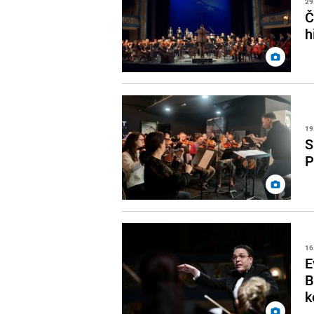
29
Č
h
19
S
P
16
E
B
k