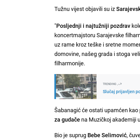
Tužnu vijest objavili su iz
Sarajevsk
"
Posljednji i najtužniji pozdrav
kol
koncertmajstoru Sarajevske filhar
uz rame kroz teške i sretne momen
domovine, našeg grada i stoga veli
filharmonije.
TRENDING
Slučaj prijavljen 
Šabanagić će ostati upamćen kao
za gudače
na Muzičkoj akademiji u
Bio je suprug
Bebe Selimović
, čuv