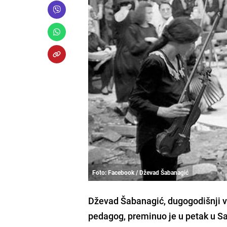
Foto: Facebook / Dževad Šabanagić
Dževad Šabanagić, dugogodišnji vi
pedagog, preminuo je u petak u Sa