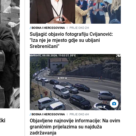
/
BOSNA I HERCEGOVINA
I
PRIJE OKO 2H
Suljagić objavio fotografiju Cvijanović:
"Iza nje je mjesto gdje su ubijani
Srebreničani"
/
BOSNA I HERCEGOVINA
I
PRIJE OKO 4H
čki
Objavljene najnovije informacije: Na ovim
graničnim prijelazima su najduža
zadržavanja