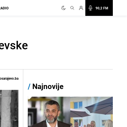
RADIO
90,2 FM
jevske
osarajevo.ba
/
Najnovije