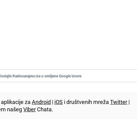
Dodajte Radiosarajevo.ba u omiljene Google izvore
aplikacije za
Android
|
iOS
i društvenih mreža
Twitter
|
utem našeg
Viber
Chata.