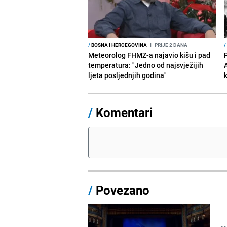
/
BOSNA I HERCEGOVINA
I
PRIJE 2 DANA
/
Meteorolog FHMZ-a najavio kišu i pad
temperatura: "Jedno od najsvježijih
ljeta posljednjih godina"
/
Komentari
/
Povezano