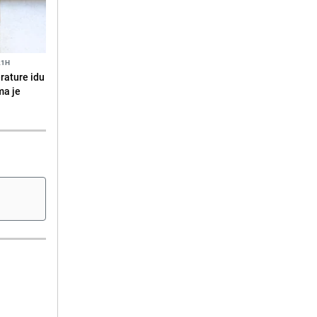
21H
erature idu
ma je