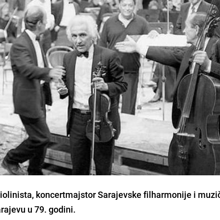
olinista, koncertmajstor Sarajevske filharmonije i muzi
rajevu u 79. godini.