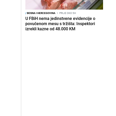
/
BOSNA I HERCEGOVINA
I
PRIJE OKO 5H
U FBiH nema jedinstvene evidencije o
povučenom mesu s tržišta: Inspektori
izrekli kazne od 48.000 KM