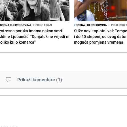
BOSNA I HERCEGOVINA
I
PRIJE 1 DAN
/
BOSNA I HERCEGOVINA
I
PRIJE OKO 
Potresna poruka imama nakon smrti
Stiže novi toplotni val: Temp
Aldine Ljubunčić: "Dunjaluk ne vrijedi ni
i do 40 stepeni, od ovog datu
koliko krilo komarca"
moguća promjena vremena
Prikaži komentare
(
1
)