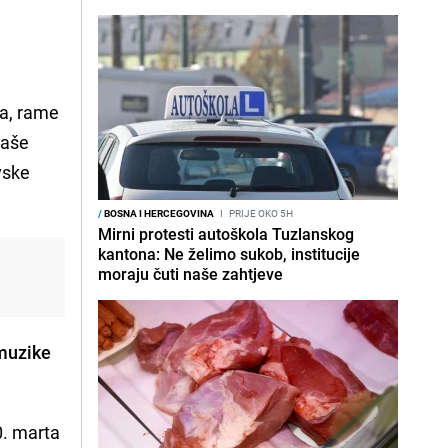
ma, rame
naše
vske
/
BOSNA I HERCEGOVINA
I
PRIJE OKO 5H
Mirni protesti autoškola Tuzlanskog
kantona: Ne želimo sukob, institucije
moraju čuti naše zahtjeve
muzike
0. marta