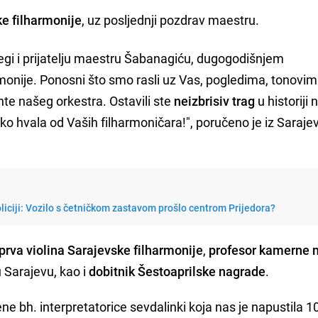
e filharmonije
, uz posljednji pozdrav maestru.
egi i prijatelju maestru Šabanagiću, dugogodišnjem
monije. Ponosni što smo rasli uz Vas, pogledima, tonovi
te našeg orkestra. Ostavili ste
neizbrisiv trag
u historiji 
ko hvala od Vaših filharmoničara!", poručeno je iz Saraje
policiji: Vozilo s četničkom zastavom prošlo centrom Prijedora?
prva violina Sarajevske filharmonije
,
profesor kamerne 
 Sarajevu, kao i
dobitnik Šestoaprilske nagrade
.
ene bh. interpretatorice sevdalinki koja nas je napustila 1