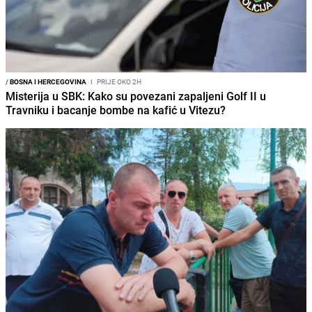
/
BOSNA I HERCEGOVINA
I
PRIJE OKO 2H
Misterija u SBK: Kako su povezani zapaljeni Golf II u
Travniku i bacanje bombe na kafić u Vitezu?