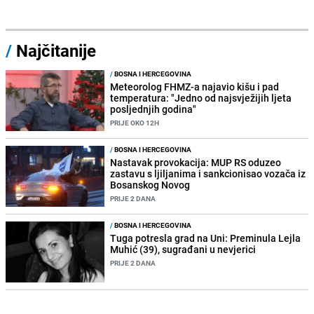
/
Najčitanije
/
BOSNA I HERCEGOVINA
Meteorolog FHMZ-a najavio kišu i pad
temperatura: "Jedno od najsvježijih ljeta
posljednjih godina"
PRIJE OKO 12H
/
BOSNA I HERCEGOVINA
Nastavak provokacija: MUP RS oduzeo
zastavu s ljiljanima i sankcionisao vozača iz
Bosanskog Novog
PRIJE 2 DANA
/
BOSNA I HERCEGOVINA
Tuga potresla grad na Uni: Preminula Lejla
Muhić (39), sugrađani u nevjerici
PRIJE 2 DANA