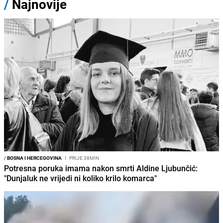
/
Najnovije
/
BOSNA I HERCEGOVINA
I
PRIJE 38MIN
Potresna poruka imama nakon smrti Aldine Ljubunčić:
"Dunjaluk ne vrijedi ni koliko krilo komarca"