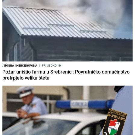
/
BOSNA I HERCEGOVINA
I
PRIJE OKO 1H
Požar uništio farmu u Srebrenici: Povratničko domaćinstvo
pretrpjelo veliku štetu