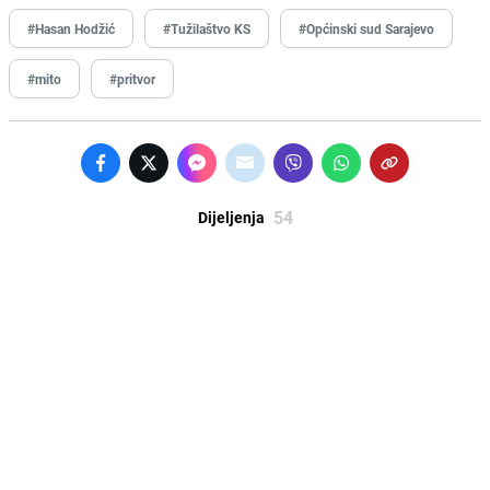
#Hasan Hodžić
#Tužilaštvo KS
#Općinski sud Sarajevo
#mito
#pritvor
54
Dijeljenja