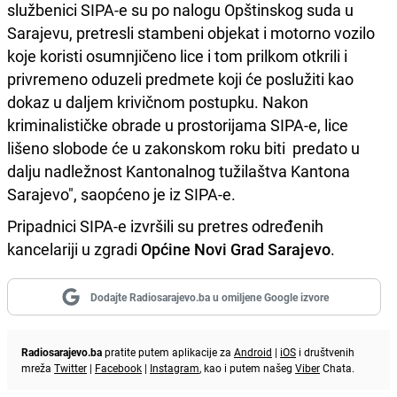
službenici SIPA-e su po nalogu Opštinskog suda u
Sarajevu, pretresli stambeni objekat i motorno vozilo
koje koristi osumnjičeno lice i tom prilkom otkrili i
privremeno oduzeli predmete koji će poslužiti kao
dokaz u daljem krivičnom postupku. Nakon
kriminalističke obrade u prostorijama SIPA-e, lice
lišeno slobode će u zakonskom roku biti
predato u
dalju nadležnost Kantonalnog tužilaštva Kantona
Sarajevo", saopćeno je iz SIPA-e.
Pripadnici SIPA-e izvršili su pretres određenih
kancelariji u zgradi
Općine Novi Grad Sarajevo
.
Dodajte Radiosarajevo.ba u omiljene Google izvore
Radiosarajevo.ba
pratite putem aplikacije za
Android
|
iOS
i društvenih
mreža
Twitter
|
Facebook
|
Instagram
, kao i putem našeg
Viber
Chata.