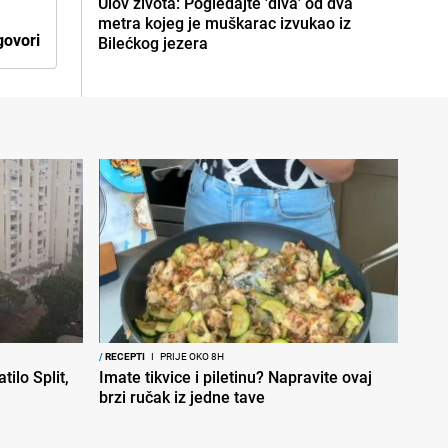
Ulov života: Pogledajte 'diva' od dva
metra kojeg je muškarac izvukao iz
ovori
Bilećkog jezera
/
RECEPTI
I
PRIJE OKO 8H
tilo Split,
Imate tikvice i piletinu? Napravite ovaj
brzi ručak iz jedne tave