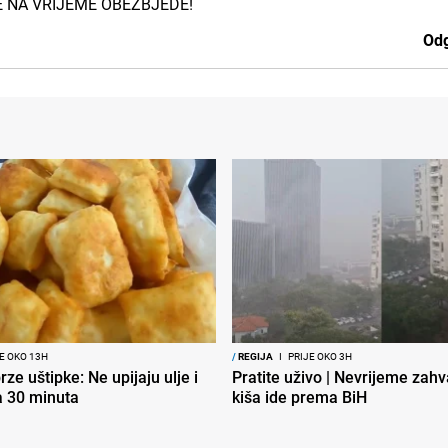
E NA VRIJEME OBEZBJEDE!
Odg
E OKO 13H
/
REGIJA
I
PRIJE OKO 3H
ze uštipke: Ne upijaju ulje i
Pratite uživo | Nevrijeme zahva
a 30 minuta
kiša ide prema BiH