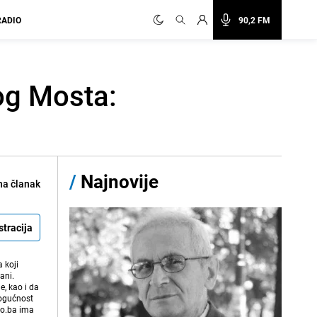
RADIO
90,2 FM
og Mosta:
/
Najnovije
na članak
stracija
 koji
ani.
e, kao i da
mogućnost
vo.ba ima