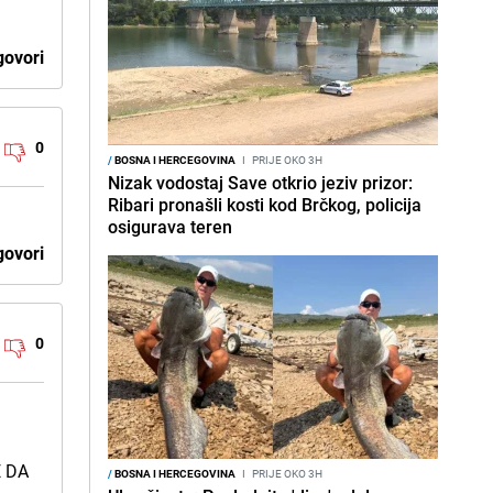
ovori
0
/
BOSNA I HERCEGOVINA
I
PRIJE OKO 3H
Nizak vodostaj Save otkrio jeziv prizor:
Ribari pronašli kosti kod Brčkog, policija
osigurava teren
ovori
0
E DA
/
BOSNA I HERCEGOVINA
I
PRIJE OKO 3H