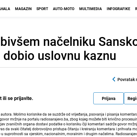
HALA
MAGAZIN
SPORT
AUTO-MOTO
MULTIMEDIA
INFOGRAFIKE
bivšem načelniku Sansk
j, dobio uslovnu kaznu
Povratak 
li se prijavite.
Prijava
Regi
i autora. Molimo korisnike da se suzdrže od vrijeđanja, psovanja i pisanja komentara
govor mržnje na portalu radiosarajevo.ba, zbog kojeg možete biti krivično procesuir
ev zvaničnih organa dostavi podatke o korisniku čiji komentari sadrže govor mržnj
vas da svaki čitatelj dobrovoljno pristupa čitanju i kreiranju komentara i prihvata 
e u suprotnosti sa vjerskim, nacionalnim, moralnim i drugim načelima. Radiosaraje