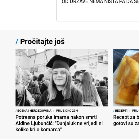
OD DRZAVE NEMA NISTA PA DA S
/
Pročitajte još
/
BOSNA I HERCEGOVINA
I
PRIJE OKO 23H
/
RECEPTI
I
PRIJ
Potresna poruka imama nakon smrti
Recept za br
Aldine Ljubunčić: "Dunjaluk ne vrijedi ni
gotovi su z
koliko krilo komarca"