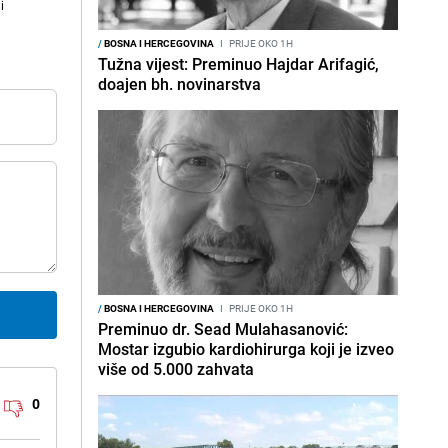
i
/
BOSNA I HERCEGOVINA
I
PRIJE OKO 1H
Tužna vijest: Preminuo Hajdar Arifagić,
doajen bh. novinarstva
/
BOSNA I HERCEGOVINA
I
PRIJE OKO 1H
Preminuo dr. Sead Mulahasanović:
Mostar izgubio kardiohirurga koji je izveo
više od 5.000 zahvata
0