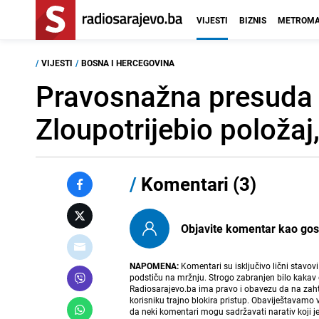
VIJESTI
BIZNIS
METROMA
/
VIJESTI
/
BOSNA I HERCEGOVINA
Pravosnažna presuda 
Zloupotrijebio položa
/
Komentari (3)
Objavite komentar kao gost i
NAPOMENA:
Komentari su isključivo lični stavov
podstiču na mržnju. Strogo zabranjen bilo kakav 
Radiosarajevo.ba ima pravo i obavezu da na zahtj
korisniku trajno blokira pristup. Obaviještavamo 
da neki komentari mogu sadržavati narativ koji j