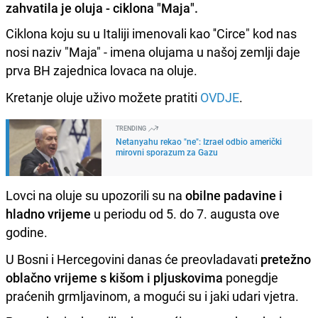
zahvatila je oluja - ciklona "Maja".
Ciklona koju su u Italiji imenovali kao ''Circe" kod nas
nosi naziv "Maja" - imena olujama u našoj zemlji daje
prva BH zajednica lovaca na oluje.
Kretanje oluje uživo možete pratiti
OVDJE
.
TRENDING
Netanyahu rekao "ne": Izrael odbio američki
mirovni sporazum za Gazu
Lovci na oluje su upozorili su na
obilne padavine i
hladno vrijeme
u periodu od 5. do 7. augusta ove
godine.
U Bosni i Hercegovini danas će preovladavati
pretežno
oblačno vrijeme s kišom i pljuskovima
ponegdje
praćenih grmljavinom, a mogući su i jaki udari vjetra.