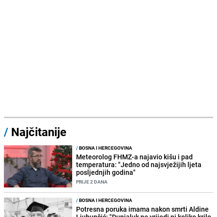
/
Najčitanije
/
BOSNA I HERCEGOVINA
Meteorolog FHMZ-a najavio kišu i pad
temperatura: "Jedno od najsvježijih ljeta
posljednjih godina"
PRIJE 2 DANA
/
BOSNA I HERCEGOVINA
Potresna poruka imama nakon smrti Aldine
Ljubunčić: "Dunjaluk ne vrijedi ni koliko krilo