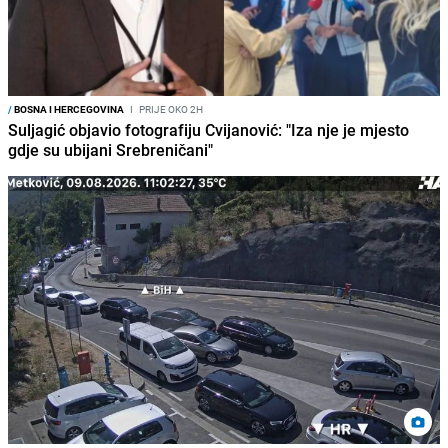
/
BOSNA I HERCEGOVINA
I
PRIJE OKO 2H
Suljagić objavio fotografiju Cvijanović: "Iza nje je mjesto
gdje su ubijani Srebreničani"