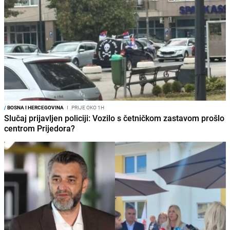
/
BOSNA I HERCEGOVINA
I
PRIJE OKO 1H
Slučaj prijavljen policiji: Vozilo s četničkom zastavom prošlo
centrom Prijedora?