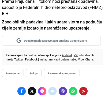
Prema kraju dana ili tokom noći prestanak padavina,
saopštio je Federalni hidrometeorološki zavod (FHMZ)
BiH.
Zbog obilnih padavina i jakih udara vjetra na području
cijele zemlje izdato je narandžasto upozorenje.
Dodajte Radiosarajevo.ba u omiljene Google izvore
Radiosarajevo.ba
pratite putem aplikacije za
Android
|
iOS
i društvenih
mreža
Twitter
|
Facebook
|
Instagram
, kao i putem našeg
Viber
Chata.
#nevrijeme
#oluja
#vremenska prognoza