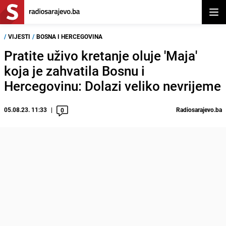
Otvor
/
VIJESTI
/
BOSNA I HERCEGOVINA
Pratite uživo kretanje oluje 'Maja'
koja je zahvatila Bosnu i
Hercegovinu: Dolazi veliko nevrijeme
05.08.23. 11:33
Radiosarajevo.ba
0