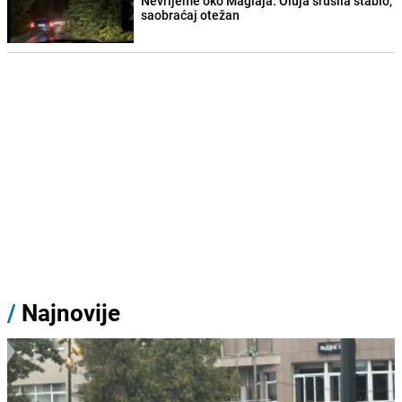
Nevrijeme oko Maglaja: Oluja srušila stablo,
saobraćaj otežan
/
Najnovije