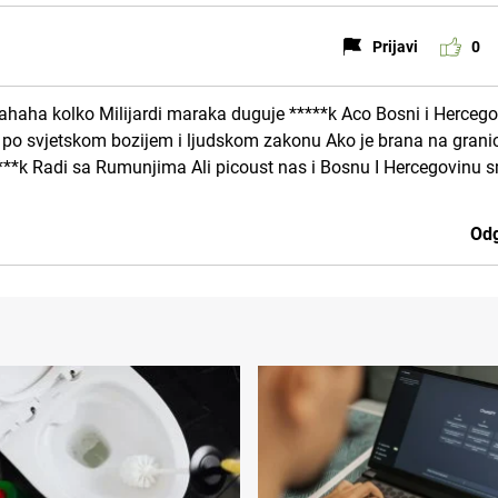
Prijavi
0
hahaha kolko Milijardi maraka duguje *****k Aco Bosni i Hercego
er po svjetskom bozijem i ljudskom zakonu Ako je brana na grani
*****k Radi sa Rumunjima Ali picoust nas i Bosnu I Hercegovinu 
Odg