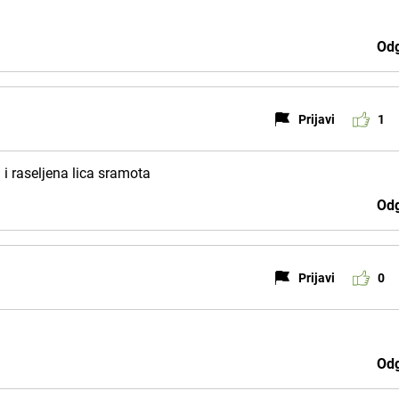
Odg
Prijavi
1
 i raseljena lica sramota
Odg
Prijavi
0
Odg