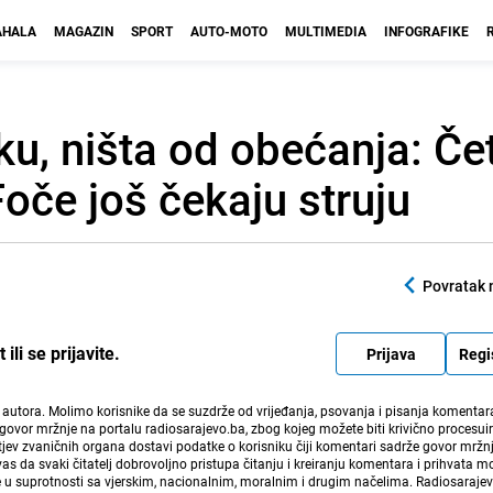
HALA
MAGAZIN
SPORT
AUTO-MOTO
MULTIMEDIA
INFOGRAFIKE
u, ništa od obećanja: Čet
oče još čekaju struju
Povratak 
li se prijavite.
Prijava
Regi
i autora. Molimo korisnike da se suzdrže od vrijeđanja, psovanja i pisanja komentara
govor mržnje na portalu radiosarajevo.ba, zbog kojeg možete biti krivično procesuir
ev zvaničnih organa dostavi podatke o korisniku čiji komentari sadrže govor mržnj
vas da svaki čitatelj dobrovoljno pristupa čitanju i kreiranju komentara i prihvata 
e u suprotnosti sa vjerskim, nacionalnim, moralnim i drugim načelima. Radiosaraje