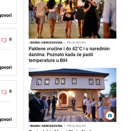
ovori
0
/
BOSNA I HERCEGOVINA
I
PRIJE OKO 8H
Paklene vrućine i do 42°C i u narednim
danima: Poznato kada će pasti
temperature u BiH
ovori
0
ovori
/
BOSNA I HERCEGOVINA
I
PRIJE OKO 8H