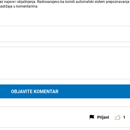
bez najave i objašnjenja. Radiosarajevo.ba koristi automatski sistem prepoznavanja 
 sadržaja u komentarima.
OBJAVITE KOMENTAR
Prijavi
1