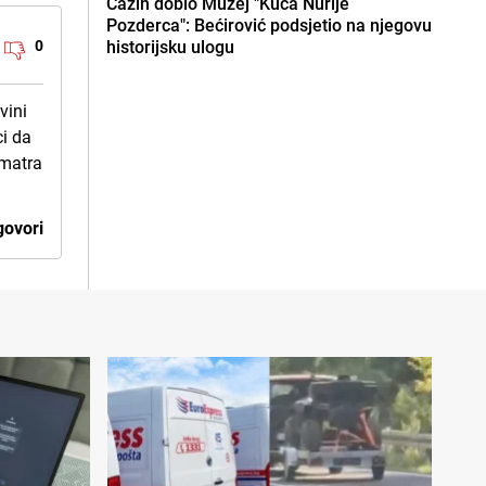
Cazin dobio Muzej "Kuća Nurije
Pozderca": Bećirović podsjetio na njegovu
0
historijsku ulogu
vini
ci da
smatra
ovori