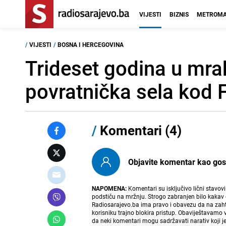
VIJESTI
BIZNIS
METROMA
/
VIJESTI
/
BOSNA I HERCEGOVINA
Trideset godina u mrak
povratnička sela kod F
/
Komentari (4)
Objavite komentar kao gost i
NAPOMENA:
Komentari su isključivo lični stavov
podstiču na mržnju. Strogo zabranjen bilo kakav 
Radiosarajevo.ba ima pravo i obavezu da na zahtj
korisniku trajno blokira pristup. Obaviještavamo 
da neki komentari mogu sadržavati narativ koji j