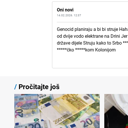
Oni novi
14.02.2026. 12:37
Genocid planiraju a bi bi struje Ha
od dvije vodo elektrane na Drini J
države dijele Struju kako to Srbo 
*****čko *****kom Kolonijom
/
Pročitajte još