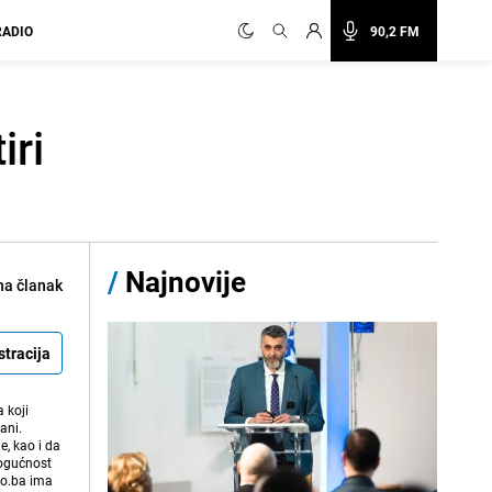
RADIO
90,2 FM
iri
/
Najnovije
na članak
stracija
 koji
ani.
e, kao i da
mogućnost
vo.ba ima