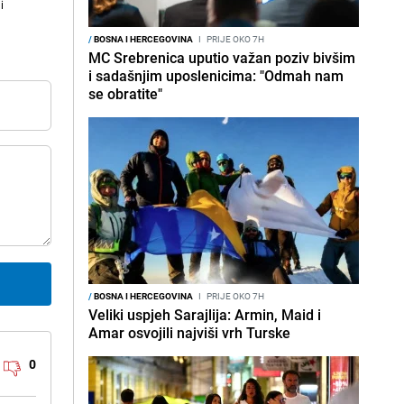
i
/
BOSNA I HERCEGOVINA
I
PRIJE OKO 7H
MC Srebrenica uputio važan poziv bivšim
i sadašnjim uposlenicima: "Odmah nam
se obratite"
/
BOSNA I HERCEGOVINA
I
PRIJE OKO 7H
Veliki uspjeh Sarajlija: Armin, Maid i
Amar osvojili najviši vrh Turske
0