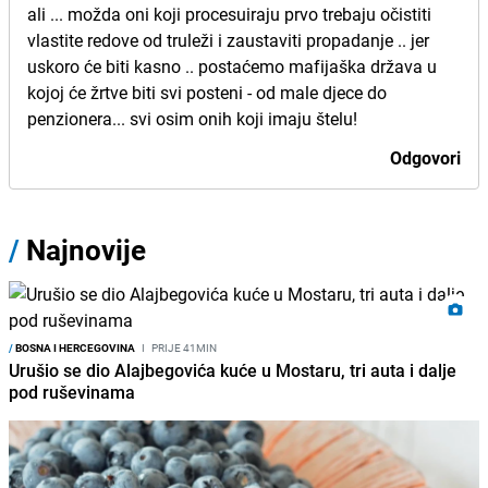
ali ... možda oni koji procesuiraju prvo trebaju očistiti
vlastite redove od truleži i zaustaviti propadanje .. jer
uskoro će biti kasno .. postaćemo mafijaška država u
kojoj će žrtve biti svi posteni - od male djece do
penzionera... svi osim onih koji imaju štelu!
Odgovori
/
Najnovije
/
BOSNA I HERCEGOVINA
I
PRIJE 41MIN
Urušio se dio Alajbegovića kuće u Mostaru, tri auta i dalje
pod ruševinama