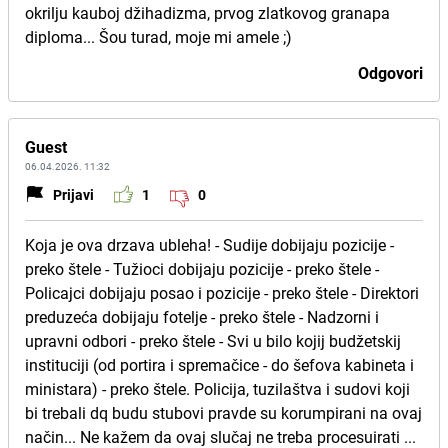
okrilju kauboj džihadizma, prvog zlatkovog granapa
diploma... Šou turad, moje mi amele ;)
Odgovori
Guest
06.04.2026. 11:32
Prijavi
1
0
Koja je ova drzava ubleha! - Sudije dobijaju pozicije -
preko štele - Tužioci dobijaju pozicije - preko štele -
Policajci dobijaju posao i pozicije - preko štele - Direktori
preduzeća dobijaju fotelje - preko štele - Nadzorni i
upravni odbori - preko štele - Svi u bilo kojij budžetskij
instituciji (od portira i spremačice - do šefova kabineta i
ministara) - preko štele. Policija, tuzilaštva i sudovi koji
bi trebali dq budu stubovi pravde su korumpirani na ovaj
način... Ne kažem da ovaj slučaj ne treba procesuirati ...