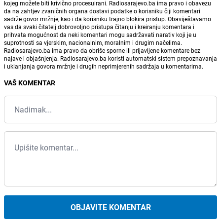
kojeg možete biti krivično procesuirani. Radiosarajevo.ba ima pravo i obavezu
da na zahtjev zvaničnih organa dostavi podatke o korisniku čiji komentari
sadrže govor mržnje, kao i da korisniku trajno blokira pristup. Obaviještavamo
vas da svaki čitatelj dobrovoljno pristupa čitanju i kreiranju komentara i
prihvata mogućnost da neki komentari mogu sadržavati narativ koji je u
suprotnosti sa vjerskim, nacionalnim, moralnim i drugim načelima.
Radiosarajevo.ba ima pravo da obriše sporne ili prijavljene komentare bez
najave i objašnjenja. Radiosarajevo.ba koristi automatski sistem prepoznavanja
i uklanjanja govora mržnje i drugih neprimjerenih sadržaja u komentarima.
VAŠ KOMENTAR
OBJAVITE KOMENTAR