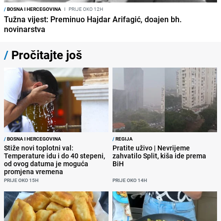
/
BOSNA I HERCEGOVINA
I
PRIJE OKO 12H
Tužna vijest: Preminuo Hajdar Arifagić, doajen bh.
novinarstva
/
Pročitajte još
/
BOSNA I HERCEGOVINA
/
REGIJA
Stiže novi toplotni val:
Pratite uživo | Nevrijeme
Temperature idu i do 40 stepeni,
zahvatilo Split, kiša ide prema
od ovog datuma je moguća
BiH
promjena vremena
PRIJE OKO 15H
PRIJE OKO 14H