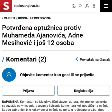
Otvor
/
VIJESTI
/
BOSNA I HERCEGOVINA
Potvrđena optužnica protiv
Muhameda Ajanovića, Adne
Mesihović i još 12 osoba
/
Komentari (2)
Povratak na članak
Objavite komentar kao gost ili se prijavite.
Prijava
Registracija
NAPOMENA:
Komentari su isključivo lični stavovi autora. Molimo korisnike da
se suzdrže od vrijeđanja, psovanja i pisanja komentara koji podstiču na mržnju.
Strogo zabranjen bilo kakav govor mržnje na portalu radiosarajevo.ba, zbog