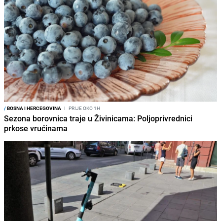
/
BOSNA I HERCEGOVINA
I
PRIJE OKO 1H
Sezona borovnica traje u Živinicama: Poljoprivrednici
prkose vrućinama