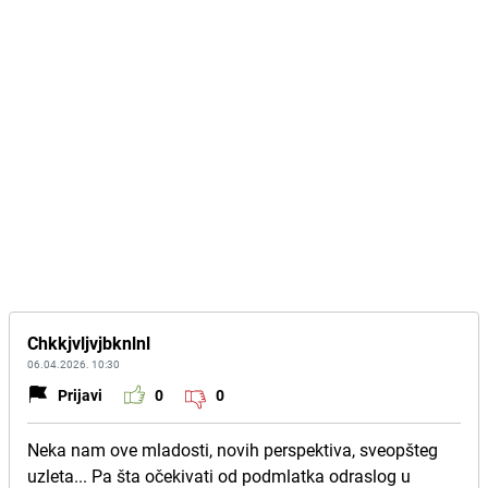
Chkkjvljvjbknlnl
06.04.2026. 10:30
Prijavi
0
0
Neka nam ove mladosti, novih perspektiva, sveopšteg
uzleta... Pa šta očekivati od podmlatka odraslog u