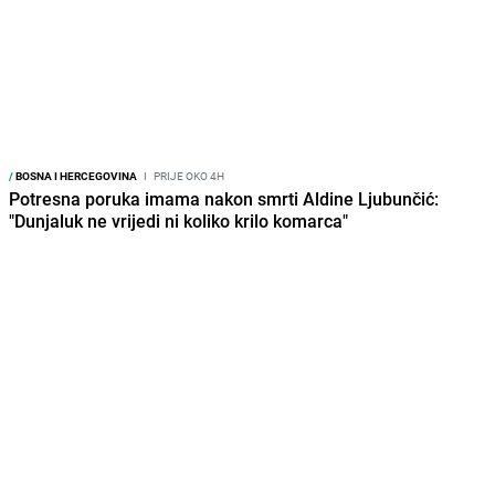
Potresna poruka imama nakon smrti Aldine Ljubunčić:
"Dunjaluk ne vrijedi ni koliko krilo komarca"
/
BOSNA I HERCEGOVINA
I
PRIJE OKO 4H
Požar uništio farmu u Srebrenici: Povratničko domaćinstvo
pretrpjelo veliku štetu