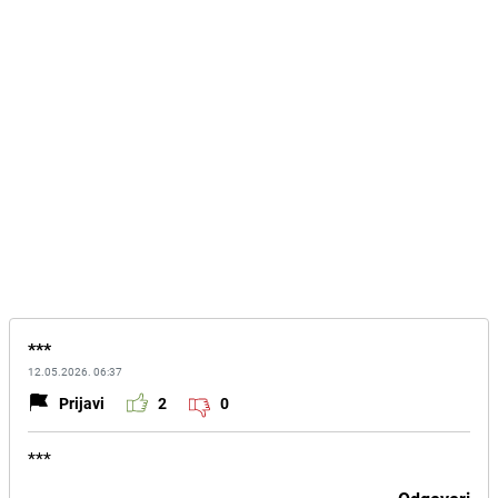
***
12.05.2026. 06:37
Prijavi
2
0
***