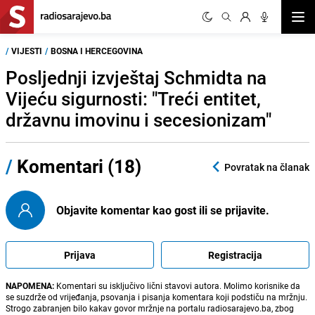
Otvor
/
VIJESTI
/
BOSNA I HERCEGOVINA
Posljednji izvještaj Schmidta na
Vijeću sigurnosti: "Treći entitet,
državnu imovinu i secesionizam"
/
Komentari (18)
Povratak na članak
Objavite komentar kao gost ili se prijavite.
Prijava
Registracija
NAPOMENA:
Komentari su isključivo lični stavovi autora. Molimo korisnike da
se suzdrže od vrijeđanja, psovanja i pisanja komentara koji podstiču na mržnju.
Strogo zabranjen bilo kakav govor mržnje na portalu radiosarajevo.ba, zbog