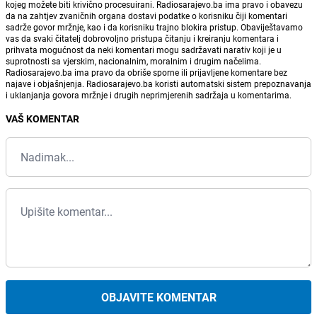
kojeg možete biti krivično procesuirani. Radiosarajevo.ba ima pravo i obavezu
da na zahtjev zvaničnih organa dostavi podatke o korisniku čiji komentari
sadrže govor mržnje, kao i da korisniku trajno blokira pristup. Obaviještavamo
vas da svaki čitatelj dobrovoljno pristupa čitanju i kreiranju komentara i
prihvata mogućnost da neki komentari mogu sadržavati narativ koji je u
suprotnosti sa vjerskim, nacionalnim, moralnim i drugim načelima.
Radiosarajevo.ba ima pravo da obriše sporne ili prijavljene komentare bez
najave i objašnjenja. Radiosarajevo.ba koristi automatski sistem prepoznavanja
i uklanjanja govora mržnje i drugih neprimjerenih sadržaja u komentarima.
VAŠ KOMENTAR
OBJAVITE KOMENTAR