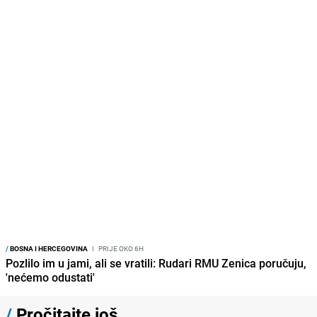
vrijedi i nekoliko hiljada eura
najsvježijih ljeta posljednjih
godina"
PRIJE OKO 20H
PRIJE OKO 15H
/
REGIJA
/
BOSNA I HERCEGOVINA
Cijela regija čeka njegovu
Jedan od najvećih gradova nije
progonozu: Poznati meteorolog
na listi: Ovo su lokacije prvih Lidl
najavljuje veću promjenu
prodavnica u BiH
vremena
PRIJE OKO 10H
PRIJE OKO 8H
MARKETING
IMPRESSUM
KONTAKT