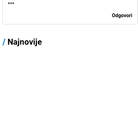
***
Odgovori
/
Najnovije
/
BOSNA I HERCEGOVINA
I
PRIJE OKO 4H