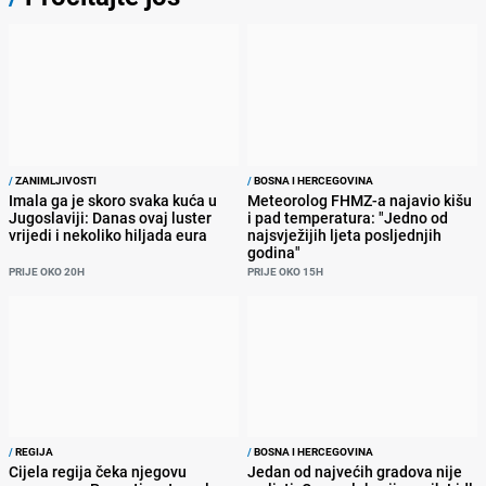
PRIVATNOST
USLOVI KORIŠTENJA
Copyright 2007. - 2026.
radiosarajevo.ba
.
Sva prava pridržana. Zabranjeno preuzimanje sadržaja bez dozvole
izdavača.