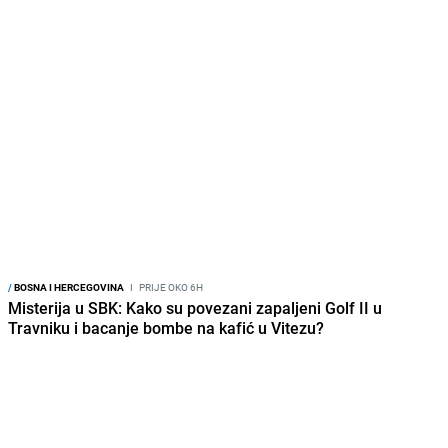
/
BOSNA I HERCEGOVINA
I
PRIJE OKO 6H
Pozlilo im u jami, ali se vratili: Rudari RMU Zenica poručuju,
'nećemo odustati'
/
Pročitajte još
/
ZANIMLJIVOSTI
/
BOSNA I HERCEGOVINA
Imala ga je skoro svaka kuća u
Meteorolog FHMZ-a najavio kišu
Jugoslaviji: Danas ovaj luster
i pad temperatura: "Jedno od