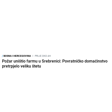
/
BOSNA I HERCEGOVINA
I
PRIJE OKO 6H
Misterija u SBK: Kako su povezani zapaljeni Golf II u
Travniku i bacanje bombe na kafić u Vitezu?