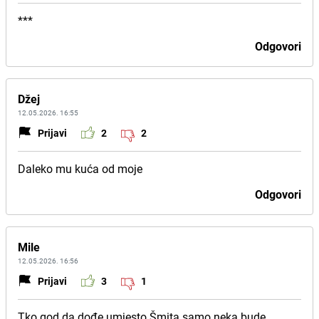
***
Odgovori
Džej
12.05.2026. 16:55
Prijavi
2
2
Daleko mu kuća od moje
Odgovori
Mile
12.05.2026. 16:56
Prijavi
3
1
Tko god da dođe umjesto Šmita samo neka bude