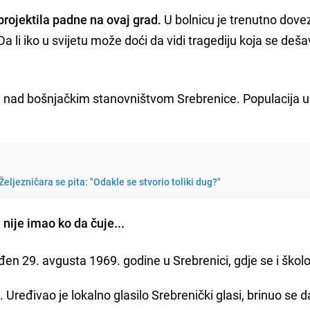
rojektila padne na ovaj grad.
U bolnicu je trenutno dov
 Da li iko u svijetu može doći da vidi tragediju koja se deš
odi nad bošnjačkim stanovništvom Srebrenice. Populacija 
eljezničara se pita: "Odakle se stvorio toliki dug?"
 nije imao ko da čuje...
ođen 29. avgusta 1969. godine u Srebrenici, gdje se i ško
i. Uređivao je lokalno glasilo Srebrenički glasi, brinuo se d