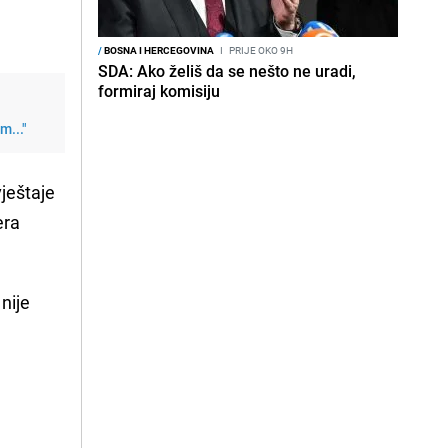
/
BOSNA I HERCEGOVINA
I
PRIJE OKO 9H
SDA: Ako želiš da se nešto ne uradi,
formiraj komisiju
m..."
ještaje
era
nije