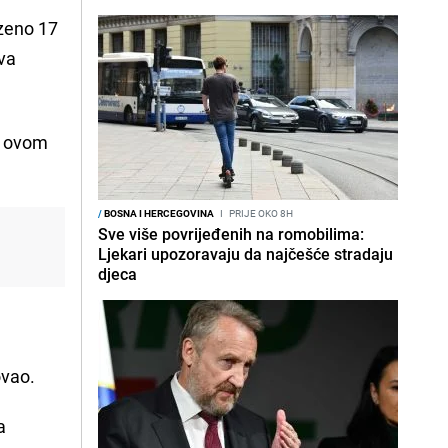
ezeno 17
ava
u ovom
/
BOSNA I HERCEGOVINA
I
PRIJE OKO 8H
Sve više povrijeđenih na romobilima:
Ljekari upozoravaju da najčešće stradaju
djeca
lovao.
a