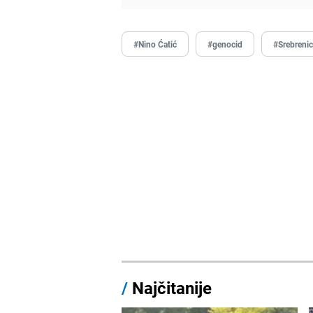
#Nino Ćatić
#genocid
#Srebreni
/
Najčitanije