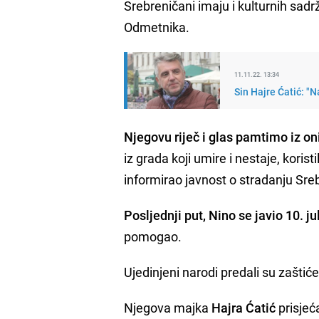
Srebreničani imaju i kulturnih sadrža
Odmetnika.
11.11.22. 13:34
Sin Hajre Ćatić: "
Njegovu riječ i glas pamtimo iz on
iz grada koji umire i nestaje, koris
informirao javnost o stradanju Sre
Posljednji put, Nino se javio 10. ju
pomogao.
Ujedinjeni narodi predali su zašti
Njegova majka
Hajra Ćatić
prisjeć