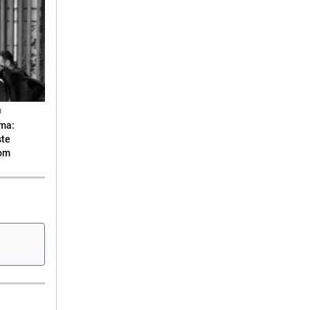
N
ma:
ste
vom