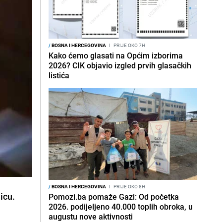
/
BOSNA I HERCEGOVINA
I
PRIJE OKO 7H
Kako ćemo glasati na Općim izborima
2026? CIK objavio izgled prvih glasačkih
listića
/
BOSNA I HERCEGOVINA
I
PRIJE OKO 8H
icu.
Pomozi.ba pomaže Gazi: Od početka
2026. podijeljeno 40.000 toplih obroka, u
augustu nove aktivnosti