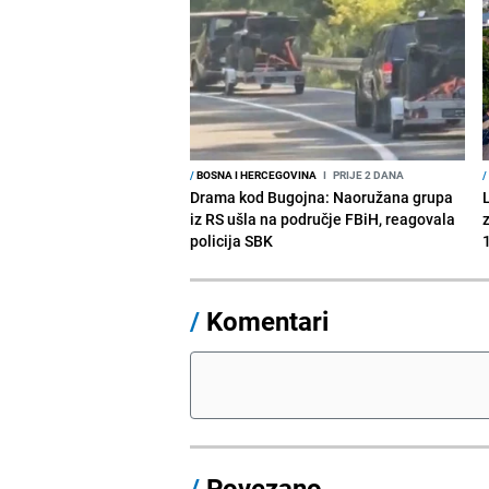
/
BOSNA I HERCEGOVINA
I
PRIJE 2 DANA
/
Drama kod Bugojna: Naoružana grupa
iz RS ušla na područje FBiH, reagovala
policija SBK
1
/
Komentari
/
Povezano