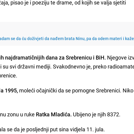
ja, pisao je i poeziju te drame, od kojih se valja sjetiti
Nadam se da ću doživjeti da nađem brata Ninu, pa da odem materi i kaže
ih najdramatičnijih dana za Srebrenicu i BiH.
Njegove izv
tili su svi državni mediji. Svakodnevno je, preko radioamat
brenice.
la 1995,
moleći očajnički da se pomogne Srebrenici. Niko 
ćenu zonu u ruke
Ratka Mladića.
Ubijeno je njih 8372.
ala se da je posljednji put sina vidjela 11. jula.