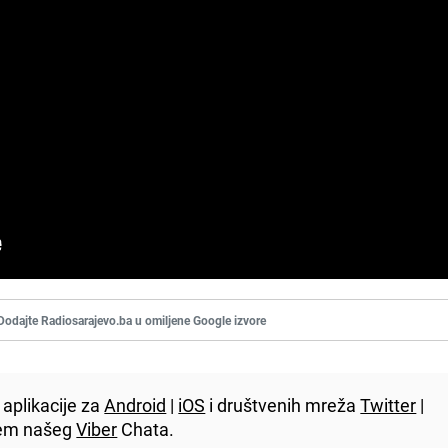
Dodajte Radiosarajevo.ba u omiljene Google izvore
aplikacije za
Android
|
iOS
i društvenih mreža
Twitter
|
utem našeg
Viber
Chata.