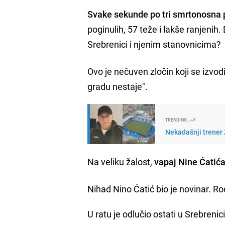
Svake sekunde po tri smrtonosna p
poginulih, 57 teže i lakše ranjenih.
Srebrenici i njenim stanovnicima?
Ovo je nečuven zločin koji se izv
gradu nestaje".
TRENDING
Nekadašnji trener Ž
Na veliku žalost,
vapaj Nine Ćatića
Nihad Nino Ćatić bio je novinar. R
U ratu je odlučio ostati u Srebrenic