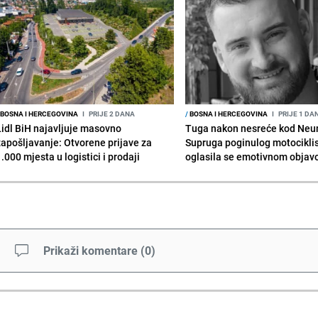
BOSNA I HERCEGOVINA
I
PRIJE 2 DANA
/
BOSNA I HERCEGOVINA
I
PRIJE 1 DA
Lidl BiH najavljuje masovno
Tuga nakon nesreće kod Neu
zapošljavanje: Otvorene prijave za
Supruga poginulog motocikli
.000 mjesta u logistici i prodaji
oglasila se emotivnom obja
Prikaži komentare
(
0
)