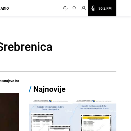
RADIO
90,2 FM
"Srebrenica
osarajevo.ba
/
Najnovije