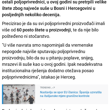
ostali poljoprivrednici, u ovoj godini su pretrpili
velike
štete
zbog
najveće
suše
u Bosni i Hercegovini u
posljednjih nekoliko decenija.
Precizirao je da su svi poljoprivredni proizvođači imali
više od
60 posto štete u proizvodnji
, te da nije bilo
pošteđeno ni stočarstvo.
"U više navrata smo napominjali da vremenske
nepogode najviše sputavaju poljoprivrednu
proizvodnju, bilo da su u pitanju poplave, snijeg,
mrazevi ili suše kao u ovoj godini. Ipak neadekvatna
institucionalna rješenja dodatno otežava posao
poljoprivrednicima", istakao je Herceg.
TRENDING
Nastavlja se spor EU članica: Španija uzvratila
na italijanske mjere granične kontrole