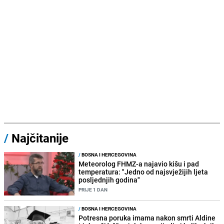
/
Najčitanije
/
BOSNA I HERCEGOVINA
Meteorolog FHMZ-a najavio kišu i pad
temperatura: "Jedno od najsvježijih ljeta
posljednjih godina"
PRIJE 1 DAN
/
BOSNA I HERCEGOVINA
Potresna poruka imama nakon smrti Aldine