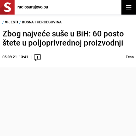
Otvor
/
VIJESTI
/
BOSNA I HERCEGOVINA
Zbog najveće suše u BiH: 60 posto
štete u poljoprivrednoj proizvodnji
05.09.21. 13:41
Fena
1