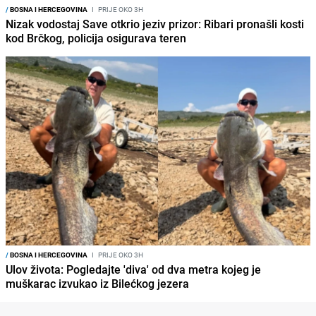
/
BOSNA I HERCEGOVINA
I
PRIJE OKO 3H
Nizak vodostaj Save otkrio jeziv prizor: Ribari pronašli kosti
kod Brčkog, policija osigurava teren
/
BOSNA I HERCEGOVINA
I
PRIJE OKO 3H
Ulov života: Pogledajte 'diva' od dva metra kojeg je
muškarac izvukao iz Bilećkog jezera