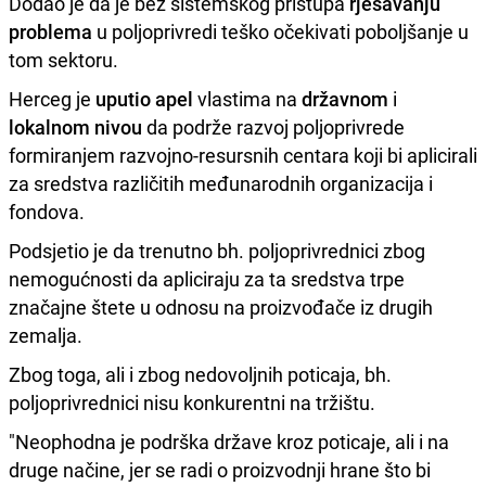
Dodao je da je bez sistemskog pristupa
rješavanju
problema
u poljoprivredi teško očekivati poboljšanje u
tom sektoru.
Herceg je
uputio apel
vlastima na
državnom
i
lokalnom
nivou
da podrže razvoj poljoprivrede
formiranjem razvojno-resursnih centara koji bi aplicirali
za sredstva različitih međunarodnih organizacija i
fondova.
Podsjetio je da trenutno bh. poljoprivrednici zbog
nemogućnosti da apliciraju za ta sredstva trpe
značajne štete u odnosu na proizvođače iz drugih
zemalja.
Zbog toga, ali i zbog nedovoljnih poticaja, bh.
poljoprivrednici nisu konkurentni na tržištu.
"Neophodna je podrška države kroz poticaje, ali i na
druge načine, jer se radi o proizvodnji hrane što bi