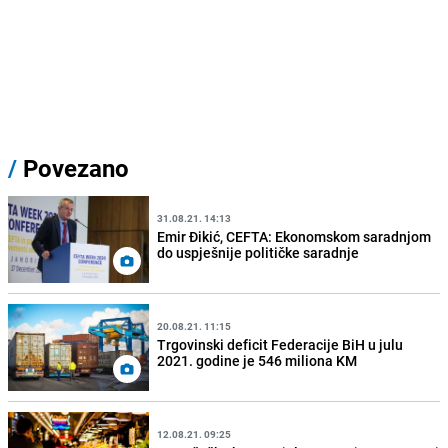
/
Povezano
31.08.21. 14:13
Emir Đikić, CEFTA: Ekonomskom saradnjom
do uspješnije političke saradnje
20.08.21. 11:15
Trgovinski deficit Federacije BiH u julu
2021. godine je 546 miliona KM
12.08.21. 09:25