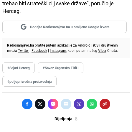
trebao biti strateški cilj svake države", poručio je
Herceg.
Dodajte Radiosarajevo.ba u omiljene Google izvore
Radiosarajevo.ba
pratite putem aplikacije za
Android
|
iOS
i društvenih
mreža
Twitter
|
Facebook
|
Instagram
, kao i putem našeg
Viber
Chata.
#Sejad Herceg
#Savez Organsko FBiH
#poljoprivredna proizvodnja
8
Dijeljenja