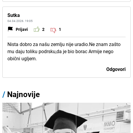
Sutka
04.04.2026. 19:05
Prijavi
2
1
Nista dobro za našu zemlju nije uradio.Ne znam zašto
mu daju toliku podrsku,da je bio borac Armije nego
obični ugljem.
Odgovori
/
Najnovije