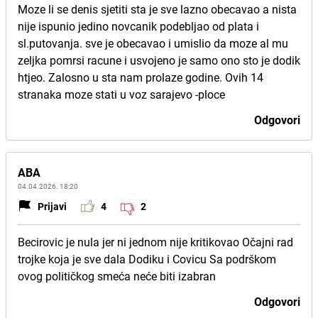
Moze li se denis sjetiti sta je sve lazno obecavao a nista
nije ispunio jedino novcanik podebljao od plata i
sl.putovanja. sve je obecavao i umislio da moze al mu
zeljka pomrsi racune i usvojeno je samo ono sto je dodik
htjeo. Zalosno u sta nam prolaze godine. Ovih 14
stranaka moze stati u voz sarajevo -ploce
Odgovori
ABA
04.04.2026. 18:20
Prijavi
4
2
Becirovic je nula jer ni jednom nije kritikovao Očajni rad
trojke koja je sve dala Dodiku i Covicu Sa podrškom
ovog političkog smeća neće biti izabran
Odgovori