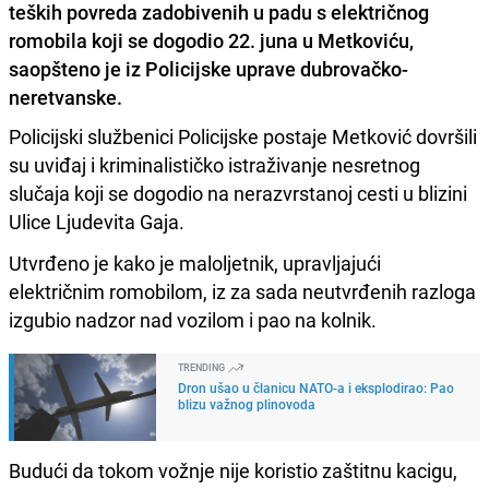
teških povreda zadobivenih u padu s električnog
romobila koji se dogodio 22. juna u Metkoviću,
saopšteno je iz Policijske uprave dubrovačko-
neretvanske.
Policijski službenici Policijske postaje Metković dovršili
su uviđaj i kriminalističko istraživanje nesretnog
slučaja koji se dogodio na nerazvrstanoj cesti u blizini
Ulice Ljudevita Gaja.
Utvrđeno je kako je maloljetnik, upravljajući
električnim romobilom, iz za sada neutvrđenih razloga
izgubio nadzor nad vozilom i pao na kolnik.
TRENDING
Dron ušao u članicu NATO-a i eksplodirao: Pao
blizu važnog plinovoda
Budući da tokom vožnje nije koristio zaštitnu kacigu,