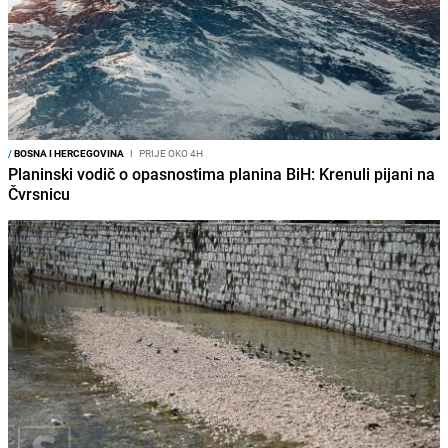
/
BOSNA I HERCEGOVINA
I
PRIJE OKO 4H
Planinski vodič o opasnostima planina BiH: Krenuli pijani na
Čvrsnicu