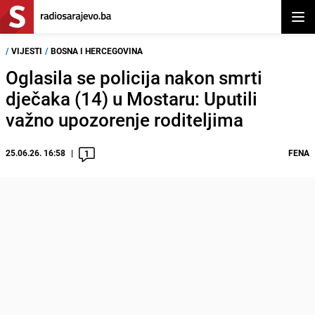
Otvor
/
VIJESTI
/
BOSNA I HERCEGOVINA
Oglasila se policija nakon smrti
dječaka (14) u Mostaru: Uputili
važno upozorenje roditeljima
25.06.26. 16:58
FENA
1