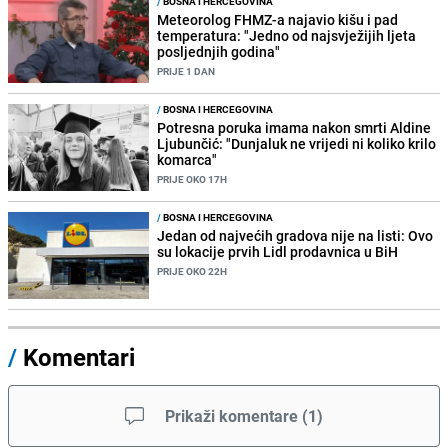
/
BOSNA I HERCEGOVINA
Meteorolog FHMZ-a najavio kišu i pad
temperatura: "Jedno od najsvježijih ljeta
posljednjih godina"
PRIJE 1 DAN
/
BOSNA I HERCEGOVINA
Potresna poruka imama nakon smrti Aldine
Ljubunčić: "Dunjaluk ne vrijedi ni koliko krilo
komarca"
PRIJE OKO 17H
/
BOSNA I HERCEGOVINA
Jedan od najvećih gradova nije na listi: Ovo
su lokacije prvih Lidl prodavnica u BiH
PRIJE OKO 22H
/
Komentari
Prikaži komentare
(
1
)