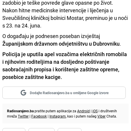
zadobio je teške povrede glave opasne po život.
Nakon hitne medicinske intervencije i liječenja u
Sveučilišnoj kliničkoj bolnici Mostar, preminuo je u noći
s 23. na 24. juna.
O događaju je podnesen poseban izvještaj
Županijskom državnom odvjetništvu u Dubrovniku
.
Policija je uputila apel vozačima električnih romobila
i njihovim roditeljima na dosljedno poštivanje
saobraćajnih propisa i korištenje zaštitne opreme,
posebice zaštitne kacige.
Dodajte Radiosarajevo.ba u omiljene Google izvore
Radiosarajevo.ba
pratite putem aplikacije za
Android
|
iOS
i društvenih
mreža
Twitter
|
Facebook
|
Instagram
, kao i putem našeg
Viber
Chata.