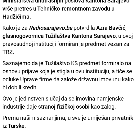
Ministarstva unutrašnjih poslova Kantona Sarajevo
vrše pretres u Tehničko-remontnom zavodu u
Hadžićima
.
Kako je za
Radiosarajevo.ba
potvrdila
Azra Bavčić,
glasnogovornica Tužilaštva Kantona Sarajevo
, u ovoj
pravosudnoj instituciji formiran je predmet vezan za
TRZ.
Saznajemo da je Tužilaštvo KS predmet formiralo na
osnovu prijave koja je stigla u ovu instituciju, a tiče se
odluke Uprave firme da založe državnu imovunu kako
bi dobili kredit.
Ovo je jedinstven slučaj da se imovina namjenske
industrije daje
stranoj fizičkoj osobi
kao zalog.
Prema našim saznanjima, u sve je umiješan
privatnik
iz Turske
.