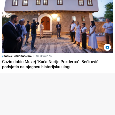
/
BOSNA I HERCEGOVINA
I
PRIJE OKO 5H
Cazin dobio Muzej "Kuća Nurije Pozderca": Bećirović
podsjetio na njegovu historijsku ulogu