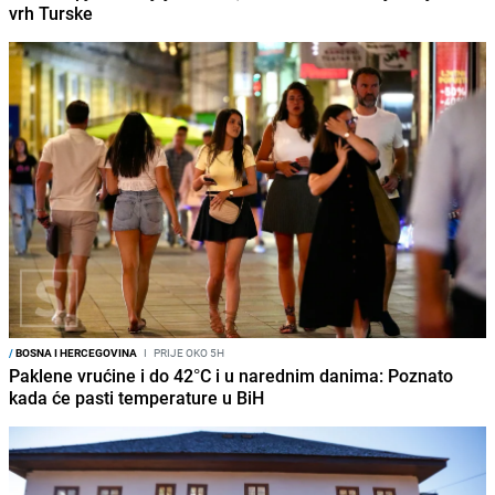
vrh Turske
/
BOSNA I HERCEGOVINA
I
PRIJE OKO 5H
Paklene vrućine i do 42°C i u narednim danima: Poznato
kada će pasti temperature u BiH