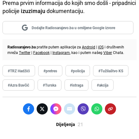
Prema prvim informacija do kojih smo došli - pripadnici
policije
izuzimaju
dokumentaciju.
Dodajte Radiosarajevo.ba u omiljene Google izvore
Radiosarajevo.ba
pratite putem aplikacije za
Android
|
iOS
i društvenih
mreža
Twitter
|
Facebook
|
Instagram
, kao i putem našeg
Viber
Chata.
#TRZ Hadžići
#pretres
#policija
#Tužilaštvo KS
#Azra Bavčić
#Turska
#istraga
#akcija
21
Dijeljenja