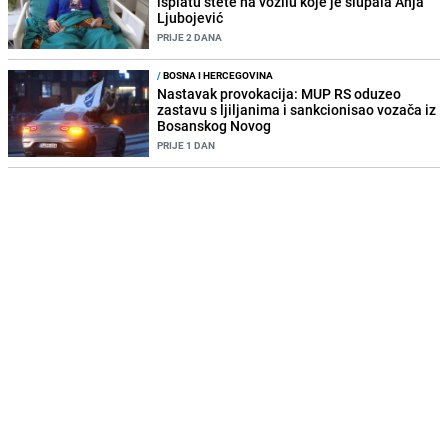
isplatu štete na vozilu koje je slupala Anja
Ljubojević
PRIJE 2 DANA
/
BOSNA I HERCEGOVINA
Nastavak provokacija: MUP RS oduzeo
zastavu s ljiljanima i sankcionisao vozača iz
Bosanskog Novog
PRIJE 1 DAN