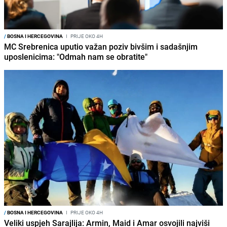
/
BOSNA I HERCEGOVINA
I
PRIJE OKO 4H
MC Srebrenica uputio važan poziv bivšim i sadašnjim
uposlenicima: "Odmah nam se obratite"
/
BOSNA I HERCEGOVINA
I
PRIJE OKO 4H
Veliki uspjeh Sarajlija: Armin, Maid i Amar osvojili najviši