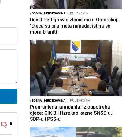
i
/
BOSNA I HERCEGOVINA
I
PRIJE 46MIN
David Pettigrew o zločinima u Omarskoj:
"Djeca su bila meta napada, istina se
mora braniti"
/
BOSNA I HERCEGOVINA
I
PRIJE OKO 1H
Preuranjena kampanja i zloupotreba
djece: CIK BiH izrekao kazne SNSD-u,
SDP-u i PSS-u
5