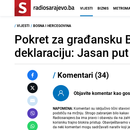
VIJESTI
BIZNIS
METROMA
/
VIJESTI
/
BOSNA I HERCEGOVINA
Pokret za građansku 
deklaraciju: Jasan pu
/
Komentari (34)
Objavite komentar kao gost i
NAPOMENA:
Komentari su isključivo lični stavov
podstiču na mržnju. Strogo zabranjen bilo kakav 
Radiosarajevo.ba ima pravo i obavezu da na zahtj
korisniku trajno blokira pristup. Obaviještavamo 
da neki komentari mogu sadržavati narativ koji j