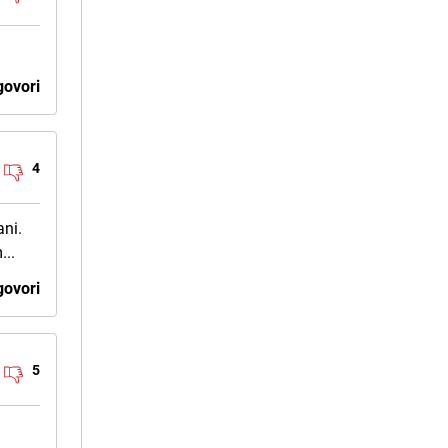
ovori
4
ani.
...
ovori
5