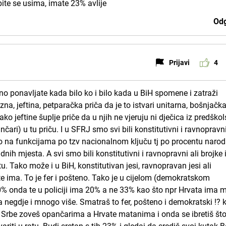
opite se usima, imate 23% avlije
Odg
Prijavi
4
no ponavljate kada bilo ko i bilo kada u BiH spomene i zatraži
a, jeftina, petparačka priča da je to istvari unitarna, bošnjačka
ko jeftine šuplje priče da u njih ne vjeruju ni dječica iz predško
nčari) u tu priču. I u SFRJ smo svi bili konstitutivni i ravnopravn
lo na funkcijama po tzv nacionalnom ključu tj po procentu narod
adnih mjesta. A svi smo bili konstitutivni i ravnopravni ali brojke 
u. Tako može i u BiH, konstitutivan jesi, ravnopravan jesi ali
e ima. To je fer i pošteno. Tako je u cijelom (demokratskom
20% onda te u policiji ima 20% a ne 33% kao što npr Hrvata ima 
 negdje i mnogo više. Smatraš to fer, pošteno i demokratski !? 
<< Srbe zoveš opančarima a Hrvate matanima i onda se ibretiš što