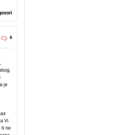
ovori
8
,
lskog,
i
a je
i
max
ka Vi
 ti ne