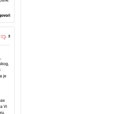
Bosne.
ovori
3
,
lskog,
i
a je
i
max
ka Vi
ru,