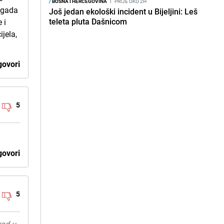
/
BOSNA I HERCEGOVINA
I
PRIJE OKO 2H
 gada
Još jedan ekološki incident u Bijeljini: Leš
teleta pluta Dašnicom
 i
ijela,
ovori
5
ovori
5