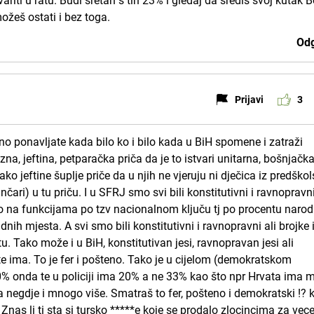
riti u ratu. Budi sretan s tih 23% i gledaj da središ svoj kutak 
možeš ostati i bez toga.
Odg
Prijavi
3
no ponavljate kada bilo ko i bilo kada u BiH spomene i zatraži
a, jeftina, petparačka priča da je to istvari unitarna, bošnjačka
ko jeftine šuplje priče da u njih ne vjeruju ni dječica iz predško
nčari) u tu priču. I u SFRJ smo svi bili konstitutivni i ravnopravn
lo na funkcijama po tzv nacionalnom ključu tj po procentu narod
adnih mjesta. A svi smo bili konstitutivni i ravnopravni ali brojke 
u. Tako može i u BiH, konstitutivan jesi, ravnopravan jesi ali
e ima. To je fer i pošteno. Tako je u cijelom (demokratskom
20% onda te u policiji ima 20% a ne 33% kao što npr Hrvata ima 
 negdje i mnogo više. Smatraš to fer, pošteno i demokratski !? 
< Znas li ti sta si tursko *****e koje se prodalo zlocincima za vece