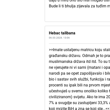
daju u miru ono što nisi mogao ostva
Bude li ti bhulja zijevala za tuđim 
Hebac talibana
06.03.2026. 13:06
>>Imate ustaljenu matricu koju stal
građansku državu. Odmah je to prazn
muslimanska država itd itd. To su ta
ne vjerujete ni vi sami (matani i opa
narodi pa se opet zapošljavalo i bi
bio i sastav svih službi, funkcija i r
procenti su ipak bili na prvom mjest
učestvuješ u svemu onoliko koliko t
civiliziranom) svijetu. Ako te ima 
7% a svugdje su zastupljeni 33,3% a
koji mrzite BiH a zna se koji ste...<