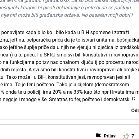
za termina građani i građansko. Da su Srbi danas najbrojniji na
bošnjački krugovi bi pisali deklaracije o potrebi da se poštuju
 nije niti može biti građanska država. No pasarán moji dobri i
 ponavljate kada bilo ko i bilo kada u BiH spomene i zatraži
a, jeftina, petparačka priča da je to istvari unitarna, bošnjačka
ko jeftine šuplje priče da u njih ne vjeruju ni dječica iz predško
nčari) u tu priču. I u SFRJ smo svi bili konstitutivni i ravnopravn
lo na funkcijama po tzv nacionalnom ključu tj po procentu narod
adnih mjesta. A svi smo bili konstitutivni i ravnopravni ali brojke 
u. Tako može i u BiH, konstitutivan jesi, ravnopravan jesi ali
e ima. To je fer i pošteno. Tako je u cijelom (demokratskom
20% onda te u policiji ima 20% a ne 33% kao što npr Hrvata ima 
 negdje i mnogo više. Smatraš to fer, pošteno i demokratski !?
Odg
Prijavi
7