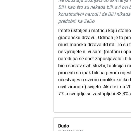
Ne odustaju Bošnjaci od skrivanja i
BiH, kao što su nekada bili, svi ovi 
konstitutivni narodi i da BiH nikada
predobri. ka ZeDo
Imate ustaljenu matricu koju stalno
građansku državu. Odmah je to prazn
muslimanska država itd itd. To su ta
ne vjerujete ni vi sami (matani i opa
narodi pa se opet zapošljavalo i bi
bio i sastav svih službi, funkcija i r
procenti su ipak bili na prvom mjest
učestvuješ u svemu onoliko koliko t
civiliziranom) svijetu. Ako te ima 
7% a svugdje su zastupljeni 33,3% a
Dudo