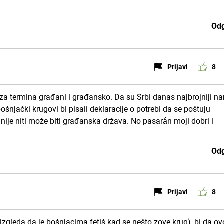
Odg
Prijavi
8
za termina građani i građansko. Da su Srbi danas najbrojniji na
bošnjački krugovi bi pisali deklaracije o potrebi da se poštuju
 nije niti može biti građanska država. No pasarán moji dobri i
Odg
Prijavi
8
(izgleda da je bošnjacima fetiš kad se nešto zove krug), bi da ov