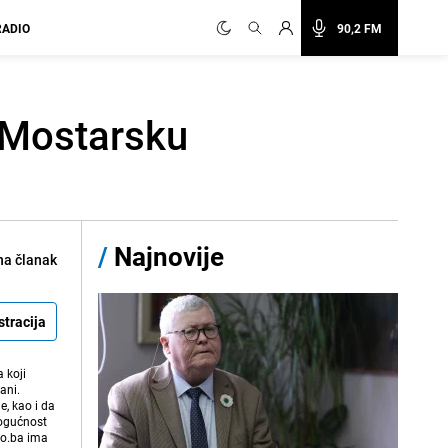
RADIO
90,2 FM
 Mostarsku
/
Najnovije
na članak
stracija
 koji
ani.
e, kao i da
mogućnost
vo.ba ima