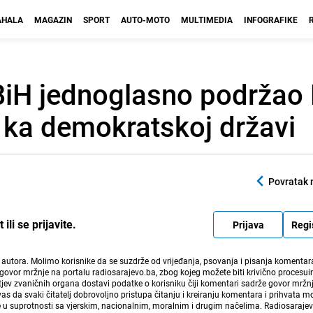
HALA
MAGAZIN
SPORT
AUTO-MOTO
MULTIMEDIA
INFOGRAFIKE
BiH jednoglasno podržao
t ka demokratskoj državi
Povratak 
li se prijavite.
Prijava
Regi
i autora. Molimo korisnike da se suzdrže od vrijeđanja, psovanja i pisanja komentara
govor mržnje na portalu radiosarajevo.ba, zbog kojeg možete biti krivično procesuir
ev zvaničnih organa dostavi podatke o korisniku čiji komentari sadrže govor mržnj
vas da svaki čitatelj dobrovoljno pristupa čitanju i kreiranju komentara i prihvata 
e u suprotnosti sa vjerskim, nacionalnim, moralnim i drugim načelima. Radiosaraje