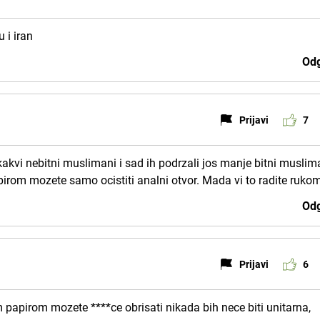
 i iran
Odg
Prijavi
7
akvi nebitni muslimani i sad ih podrzali jos manje bitni muslim
irom mozete samo ocistiti analni otvor. Mada vi to radite rukom
Odg
Prijavi
6
m papirom mozete ****ce obrisati nikada bih nece biti unitarna,