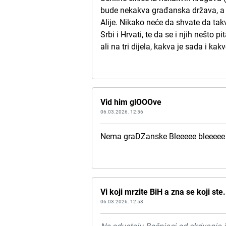
bude nekakva građanska država, a 
Alije. Nikako neće da shvate da tak
Srbi i Hrvati, te da se i njih nešto 
ali na tri dijela, kakva je sada i kak
Vid him glOOOve
06.03.2026. 12:56
Nema graDZanske Bleeeee bleeeee
Vi koji mrzite BiH a zna se koji ste.
06.03.2026. 12:58