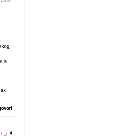
rod u
,
lskog,
i
a je
i
max
ovori
4