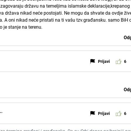
zagovaraju državu na temeljima islamske deklaracije,krepanog
va država nikad neće postojati. Ne mogu da shvate da ovdje žive
pita. A oni nikad neće pristati na ti vašu tzv.građansku. samo BiH c
vo je stanje na terenu.
Odg
Prijavi
6
Odg
..
Prijavi
6