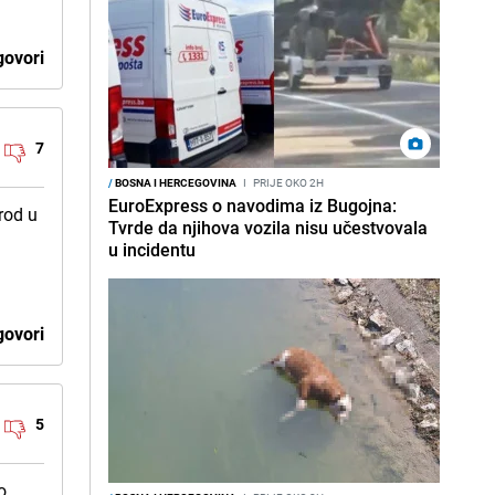
ovori
7
/
BOSNA I HERCEGOVINA
I
PRIJE OKO 2H
EuroExpress o navodima iz Bugojna:
rod u
Tvrde da njihova vozila nisu učestvovala
u incidentu
ovori
5
o