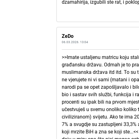
dzamahirija, izgubili ste rat, i pokl
ZeDo
06.03.2026. 13:04
>>Imate ustaljenu matricu koju stal
građansku državu. Odmah je to prazn
muslimanska država itd itd. To su ta
ne vjerujete ni vi sami (matani i opa
narodi pa se opet zapošljavalo i bi
bio i sastav svih službi, funkcija i r
procenti su ipak bili na prvom mjest
učestvuješ u svemu onoliko koliko t
civiliziranom) svijetu. Ako te ima 
7% a svugdje su zastupljeni 33,3% a
koji mrzite BiH a zna se koji ste...