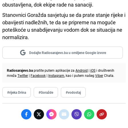
obustavljena, dok ekipe rade na sanaciji.
Stanovnici Goražda savjetuju se da prate stanje rijeke i
obavijesti nadležnih, te da se pripreme na moguće
poteškoće u snabdijevanju vodom dok se situacija ne
normalizira.
Dodajte Radiosarajevo.ba u omiljene Google izvore
Radiosarajevo.ba
pratite putem aplikacije za
Android
|
iOS
i društvenih
mreža
Twitter
|
Facebook
|
Instagram
, kao i putem našeg
Viber
Chata.
#rijeka Drina
#Goražde
#vodostaj