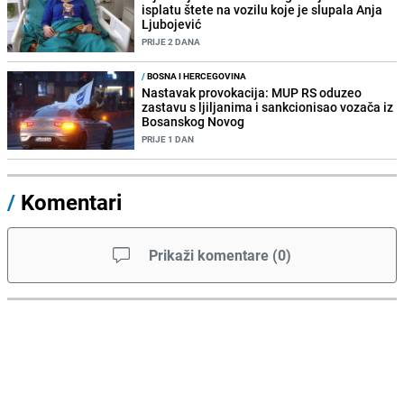
isplatu štete na vozilu koje je slupala Anja
Ljubojević
PRIJE 2 DANA
/
BOSNA I HERCEGOVINA
Nastavak provokacija: MUP RS oduzeo
zastavu s ljiljanima i sankcionisao vozača iz
Bosanskog Novog
PRIJE 1 DAN
/
Komentari
Prikaži komentare
(
0
)