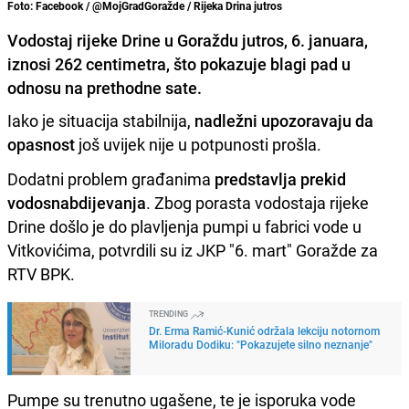
Foto: Facebook / @MojGradGoražde / Rijeka Drina jutros
Vodostaj rijeke Drine u Goraždu jutros, 6. januara,
iznosi 262 centimetra, što pokazuje blagi pad u
odnosu na prethodne sate.
Iako je situacija stabilnija,
nadležni upozoravaju da
opasnost
još uvijek nije u potpunosti prošla.
Dodatni problem građanima
predstavlja prekid
vodosnabdijevanja
. Zbog porasta vodostaja rijeke
Drine došlo je do plavljenja pumpi u fabrici vode u
Vitkovićima, potvrdili su iz JKP "6. mart" Goražde za
RTV BPK.
TRENDING
Dr. Erma Ramić-Kunić održala lekciju notornom
Miloradu Dodiku: "Pokazujete silno neznanje"
Pumpe su trenutno ugašene, te je isporuka vode