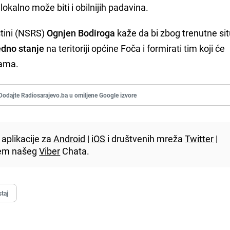
lokalno može biti i obilnijih padavina.
štini (NSRS)
Ognjen Bodiroga
kaže da bi zbog trenutne sit
edno stanje
na teritoriji općine Foča i formirati tim koji će
jama.
Dodajte Radiosarajevo.ba u omiljene Google izvore
aplikacije za
Android
|
iOS
i društvenih mreža
Twitter
|
utem našeg
Viber
Chata.
taj