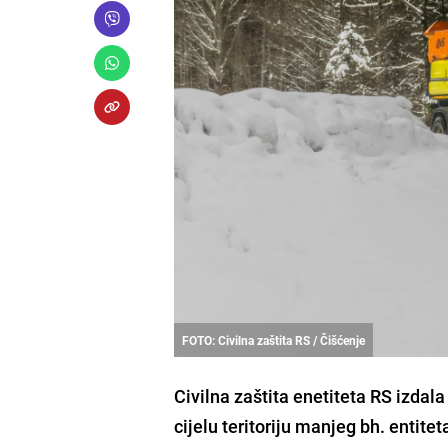
FOTO: Civilna zaštita RS / Čišćenje
Civilna zaštita enetiteta RS izdal
cijelu teritoriju manjeg bh. entitet