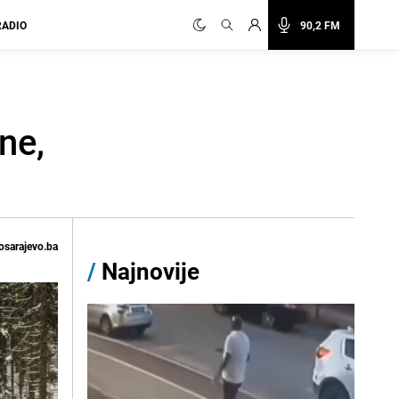
RADIO
90,2 FM
ne,
osarajevo.ba
/
Najnovije