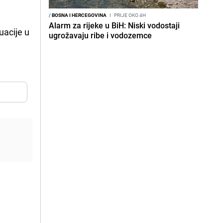
/
BOSNA I HERCEGOVINA
I
PRIJE OKO 4H
Alarm za rijeke u BiH: Niski vodostaji
uacije u
ugrožavaju ribe i vodozemce