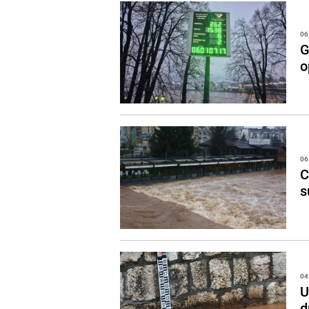
06
G
o
06
C
s
04
U
d