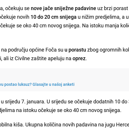
ra, očekuju se
nove jače sniježne padavine
uz brzi porast
 očekuje novih
10 do 20 cm snijega
u nižim predjelima, a u
čekuje se oko 40 cm novog snijega. Na istoku manja koli
ce na području općine Foča su
u porastu
zbog ogromnih kol
ali iz Civilne zaštite apeluju na
oprez
.
evu postao luksuz? Glasajte u našoj anketi
 u srijedu 7. januara. U srijedu se očekuje dodatnih 10 d
djelima na istoku očekuje se oko 40 cm novog snijega.
obilna kiša. Ukupna količina novih padavina na jugu Herc