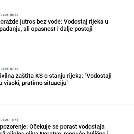
.01.26. 08:13
oražde jutros bez vode: Vodostaj rijeka u
padanju, ali opasnost i dalje postoji
.01.26. 07:18
ivilna zaštita KS o stanju rijeka: "Vodostaji
u visoki, pratimo situaciju"
.01.26. 10:44
pozorenje: Očekuje se porast vodostaja
už cijelog sliva Neretve, moguće bujične i