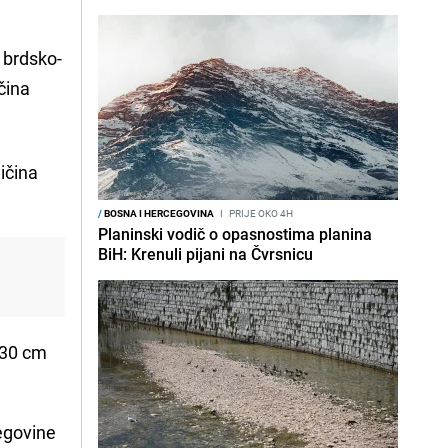
 brdsko-
čina
ičina
/
BOSNA I HERCEGOVINA
I
PRIJE OKO 4H
Planinski vodič o opasnostima planina
BiH: Krenuli pijani na Čvrsnicu
o 30 cm
egovine