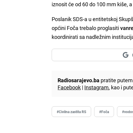
iznosit će od 60 do 100 mm kiše, a 
Poslanik SDS-a u entitetskoj Skup
općini Foča trebalo proglasiti
vanr
koordinirati sa nadležnim instituci
Radiosarajevo.ba
pratite putem 
Facebook
|
Instagram
, kao i p
#Civilna zastita RS
#Foča
#vodos