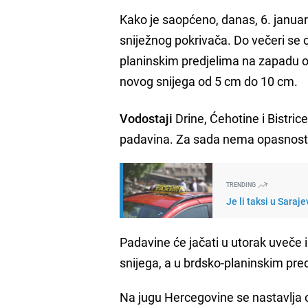
Kako je saopćeno, danas, 6. janua
sniježnog pokrivača. Do večeri se
planinskim predjelima na zapadu o
novog snijega od 5 cm do 10 cm.
Vodostaji
Drine, Ćehotine i Bistri
padavina. Za sada nema opasnosti, 
TRENDING
Je li taksi u Saraj
Padavine će jačati u utorak uveče i
snijega, a u brdsko-planinskim pre
Na jugu Hercegovine se nastavlja 