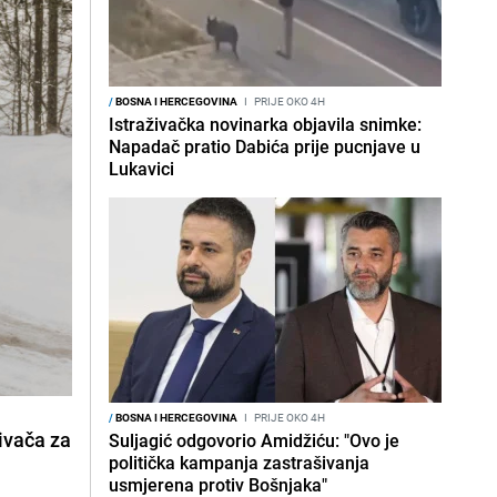
/
BOSNA I HERCEGOVINA
I
PRIJE OKO 4H
Istraživačka novinarka objavila snimke:
Napadač pratio Dabića prije pucnjave u
Lukavici
/
BOSNA I HERCEGOVINA
I
PRIJE OKO 4H
rivača za
Suljagić odgovorio Amidžiću: "Ovo je
politička kampanja zastrašivanja
usmjerena protiv Bošnjaka"