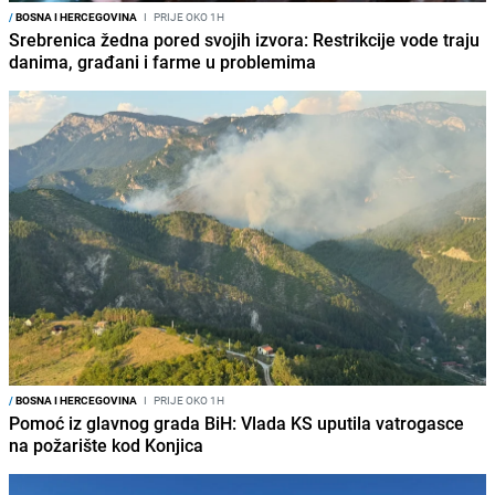
/
BOSNA I HERCEGOVINA
I
PRIJE OKO 1H
Srebrenica žedna pored svojih izvora: Restrikcije vode traju
danima, građani i farme u problemima
/
BOSNA I HERCEGOVINA
I
PRIJE OKO 1H
Pomoć iz glavnog grada BiH: Vlada KS uputila vatrogasce
na požarište kod Konjica