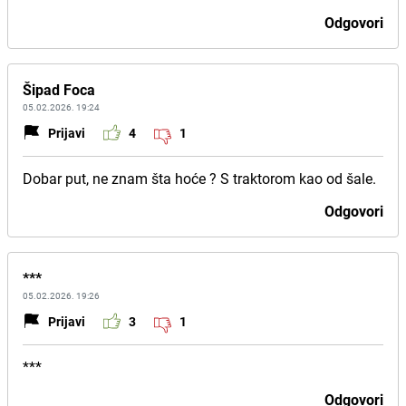
Odgovori
Šipad Foca
05.02.2026. 19:24
Prijavi
4
1
Dobar put, ne znam šta hoće ? S traktorom kao od šale.
Odgovori
***
05.02.2026. 19:26
Prijavi
3
1
***
Odgovori