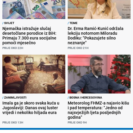
/
SVIJET
/
TEME
Njemačka istražuje slučaj
Dr. Erma Ramić-Kunić održala
desetočlane porodice iz BiH:
lekciju notornom Miloradu
Primaju 7.300 eura socijalne
Dodiku: "Pokazujete silno
pomoći mjesečno
neznanje"
PRIJE OKO 22H
PRIJE OKO 21H
/
ZANIMLJIVOSTI
/
BOSNA I HERCEGOVINA
Imala ga je skoro svaka kuća u
Meteorolog FHMZ-a najavio kišu
Jugoslaviji: Danas ovaj luster
i pad temperatura: "Jedno od
vrijedi i nekoliko hiljada eura
najsvježijih ljeta posljednjih
godina"
PRIJE OKO 13H
PRIJE OKO 9H