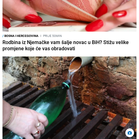
/
BOSNA I HERCEGOVINA
I
PRIJE 50MIN
Rodbina iz Njemačke vam šalje novac u BiH? Stižu velike
promjene koje će vas obradovati