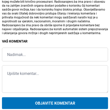
kojeg možete biti krivično procesuirani. Radiosarajevo.ba ima pravo i obavezu
da na zahtjev zvaničnih organa dostavi podatke o korisniku čiji komentari
sadrže govor mržnje, kao i da korisniku trajno blokira pristup. Obaviještavamo
vas da svaki čitatelj dobrovoljno pristupa čitanju i kreiranju komentara i
prihvata mogućnost da neki komentari mogu sadržavati narativ koji je u
suprotnosti sa vjerskim, nacionalnim, moralnim i drugim načelima.
Radiosarajevo.ba ima pravo da obriše sporne ili prijavljene komentare bez
najave i objašnjenja. Radiosarajevo.ba koristi automatski sistem prepoznavanja
i uklanjanja govora mržnje i drugih neprimjerenih sadržaja u komentarima.
VAŠ KOMENTAR
OBJAVITE KOMENTAR