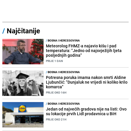
/
Najčitanije
/
BOSNA I HERCEGOVINA
Meteorolog FHMZ-a najavio kišu i pad
temperatura: "Jedno od najsvježijih ljeta
posljednjih godina"
PRIJE 1 DAN
/
BOSNA I HERCEGOVINA
Potresna poruka imama nakon smrti Aldine
Ljubunčić: "Dunjaluk ne vrijedi ni koliko krilo
komarca"
PRIJE OKO 16H
/
BOSNA I HERCEGOVINA
Jedan od najvećih gradova nije na listi: Ovo
su lokacije prvih Lidl prodavnica u BiH
PRIJE OKO 21H