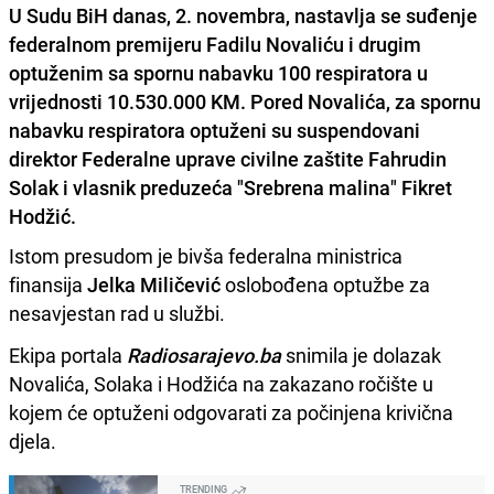
U Sudu BiH danas, 2. novembra, nastavlja se suđenje
federalnom premijeru Fadilu Novaliću i drugim
optuženim sa spornu nabavku 100 respiratora u
vrijednosti 10.530.000 KM. Pored Novalića, za spornu
nabavku respiratora optuženi su suspendovani
direktor Federalne uprave civilne zaštite Fahrudin
Solak i vlasnik preduzeća "Srebrena malina" Fikret
Hodžić.
Istom presudom je bivša federalna ministrica
finansija
Jelka Miličević
oslobođena optužbe za
nesavjestan rad u službi.
Ekipa portala
Radiosarajevo.ba
snimila je dolazak
Novalića, Solaka i Hodžića na zakazano ročište u
kojem će optuženi odgovarati za počinjena krivična
djela.
TRENDING