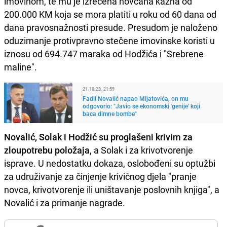
imovinom, te mu je izrečena novčana kazna od
200.000 KM koja se mora platiti u roku od 60 dana od
dana pravosnažnosti presude. Presudom je naloženo
oduzimanje protivpravno stečene imovinske koristi u
iznosu od 694.747 maraka od Hodžića i "Srebrene
maline".
21.10.23. 21:59
Fadil Novalić napao Mijatovića, on mu
odgovorio: "Javio se ekonomski 'genije' koji
baca dimne bombe"
Novalić, Solak i Hodžić su proglašeni krivim za
zloupotrebu položaja
, a Solak i za krivotvorenje
isprave. U nedostatku dokaza, oslobođeni su optužbi
za udruživanje za činjenje krivičnog djela "pranje
novca, krivotvorenje ili uništavanje poslovnih knjiga", a
Novalić i za primanje nagrade.