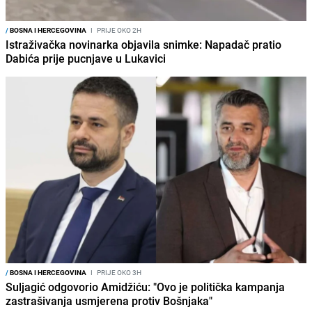
/
BOSNA I HERCEGOVINA
I
PRIJE OKO 2H
Istraživačka novinarka objavila snimke: Napadač pratio
Dabića prije pucnjave u Lukavici
/
BOSNA I HERCEGOVINA
I
PRIJE OKO 3H
Suljagić odgovorio Amidžiću: "Ovo je politička kampanja
zastrašivanja usmjerena protiv Bošnjaka"