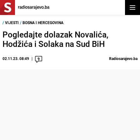
Otvor
/
VIJESTI
/
BOSNA I HERCEGOVINA
Pogledajte dolazak Novalića,
Hodžića i Solaka na Sud BiH
02.11.23. 08:49
Radiosarajevo.ba
9