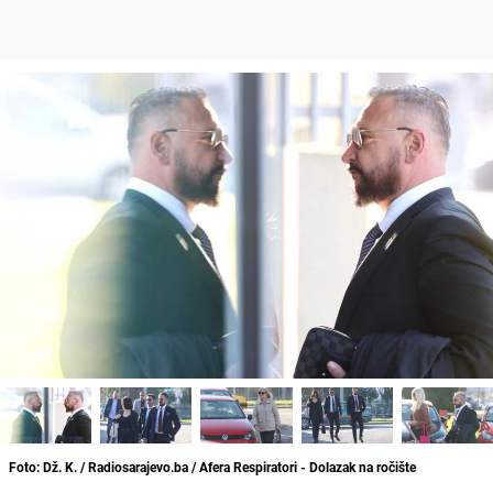
Foto: Dž. K. / Radiosarajevo.ba / Afera Respiratori - Dolazak na ročište