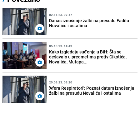
02.11.23. 07:47
Danas iznošenje žalbi na presudu Fadilu
Novaliću i ostalima
05.10.23. 14:43
Kako izgledaju suđenja u BiH: Šta se
dešavalo u predmetima protiv Cikotića,
Novalića, Mutapa...
29.09.23. 09:20
'Afera Respiratori': Poznat datum iznošenja
žalbi na presudu Novaliću i ostalima