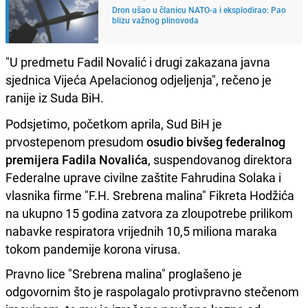
Dron ušao u članicu NATO-a i eksplodirao: Pao
blizu važnog plinovoda
"U predmetu Fadil Novalić i drugi zakazana javna
sjednica Vijeća Apelacionog odjeljenja", rečeno je
ranije iz Suda BiH.
Podsjetimo, početkom aprila, Sud BiH je
prvostepenom presudom
osudio bivšeg federalnog
premijera Fadila Novalića
, suspendovanog direktora
Federalne uprave civilne zaštite Fahrudina Solaka i
vlasnika firme "F.H. Srebrena malina" Fikreta Hodžića
na ukupno 15 godina zatvora za zloupotrebe prilikom
nabavke respiratora vrijednih 10,5 miliona maraka
tokom pandemije korona virusa.
Pravno lice "Srebrena malina" proglašeno je
odgovornim što je raspolagalo protivpravno stečenom