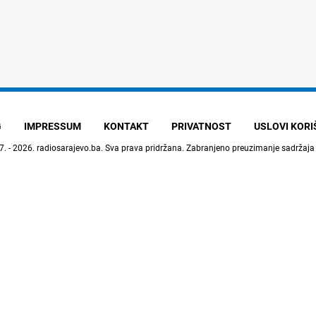
G
IMPRESSUM
KONTAKT
PRIVATNOST
USLOVI KOR
7. - 2026.
radiosarajevo.ba
. Sva prava pridržana. Zabranjeno preuzimanje sadržaja