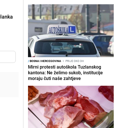
članka
/
BOSNA I HERCEGOVINA
I
PRIJE OKO 3H
Mirni protesti autoškola Tuzlanskog
kantona: Ne želimo sukob, institucije
moraju čuti naše zahtjeve