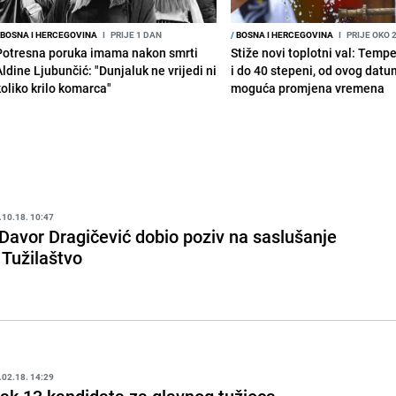
BOSNA I HERCEGOVINA
I
PRIJE 1 DAN
/
BOSNA I HERCEGOVINA
I
PRIJE OKO 
Potresna poruka imama nakon smrti
Stiže novi toplotni val: Temp
Aldine Ljubunčić: "Dunjaluk ne vrijedi ni
i do 40 stepeni, od ovog datu
koliko krilo komarca"
moguća promjena vremena
.10.18. 10:47
 Davor Dragičević dobio poziv na saslušanje
 Tužilaštvo
.02.18. 14:29