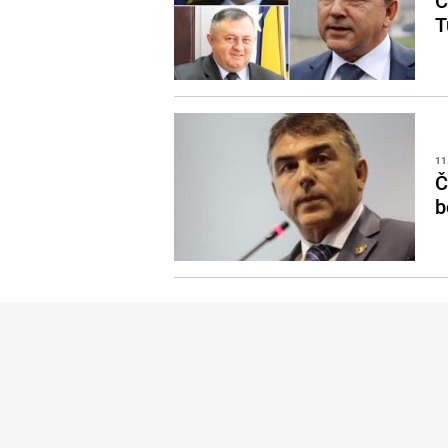
Č
T
11
Č
b