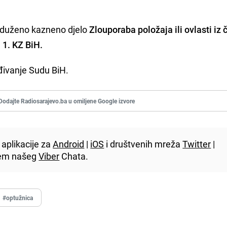
roduženo kazneno djelo
Zlouporaba položaja ili ovlasti iz 
 1. KZ BiH.
đivanje Sudu BiH.
Dodajte Radiosarajevo.ba u omiljene Google izvore
aplikacije za
Android
|
iOS
i društvenih mreža
Twitter
|
utem našeg
Viber
Chata.
#optužnica