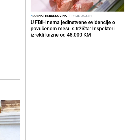
/
BOSNA I HERCEGOVINA
I
PRIJE OKO 3H
U FBiH nema jedinstvene evidencije o
povučenom mesu s tržišta: Inspektori
izrekli kazne od 48.000 KM