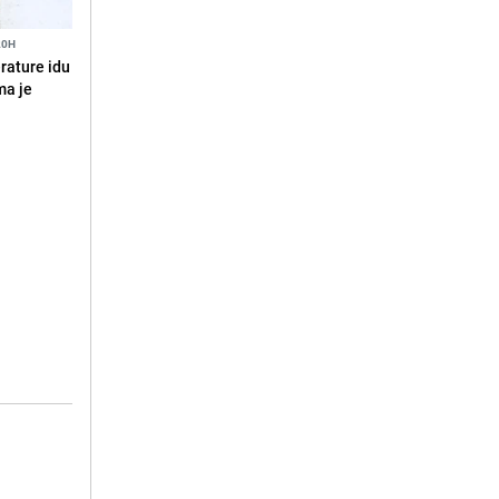
20H
erature idu
ma je