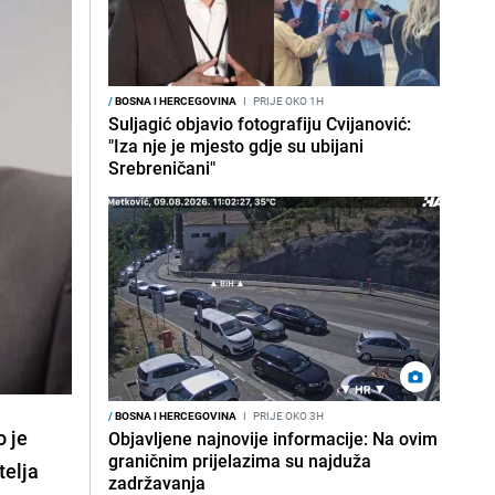
/
BOSNA I HERCEGOVINA
I
PRIJE OKO 1H
Suljagić objavio fotografiju Cvijanović:
"Iza nje je mjesto gdje su ubijani
Srebreničani"
/
BOSNA I HERCEGOVINA
I
PRIJE OKO 3H
o je
Objavljene najnovije informacije: Na ovim
graničnim prijelazima su najduža
telja
zadržavanja