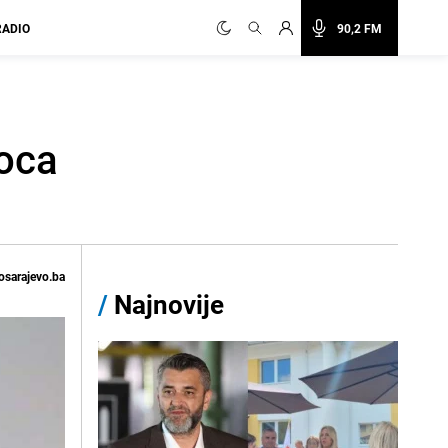
RADIO
90,2 FM
ioca
osarajevo.ba
/
Najnovije