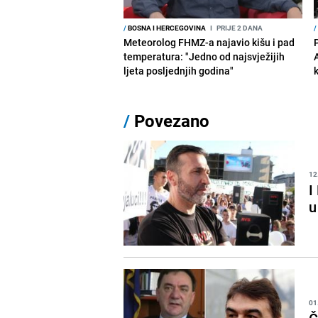
/
BOSNA I HERCEGOVINA
I
PRIJE 2 DANA
/
Meteorolog FHMZ-a najavio kišu i pad
temperatura: "Jedno od najsvježijih
ljeta posljednjih godina"
/
Povezano
12
I
u
01