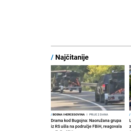
/
Najčitanije
/
BOSNA I HERCEGOVINA
I
PRIJE 2 DANA
/
Drama kod Bugojna: Naoružana grupa
iz RS ušla na područje FBiH, reagovala