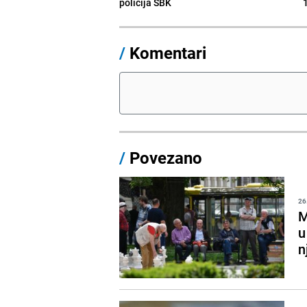
policija SBK
1
/
Komentari
/
Povezano
26
M
u
n