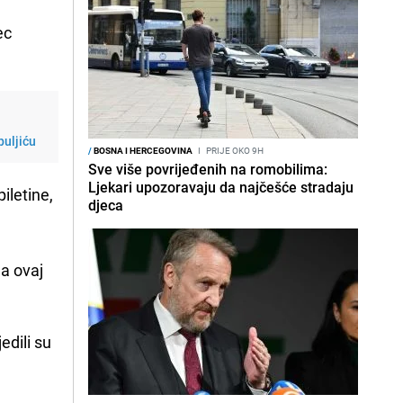
ec
puljiću
/
BOSNA I HERCEGOVINA
I
PRIJE OKO 9H
Sve više povrijeđenih na romobilima:
Ljekari upozoravaju da najčešće stradaju
piletine,
djeca
ja ovaj
edili su