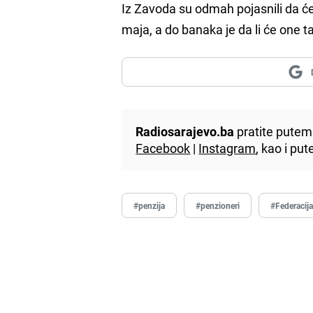
Iz Zavoda su odmah pojasnili da ć
maja, a do banaka je da li će one t
Radiosarajevo.ba
pratite putem 
Facebook
|
Instagram
, kao i p
#penzija
#penzioneri
#Federacij