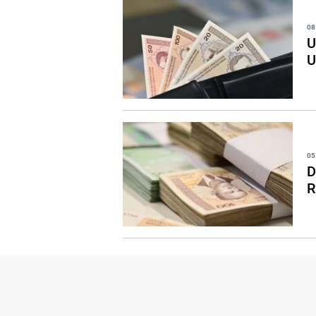
08
U
U
05
D
R