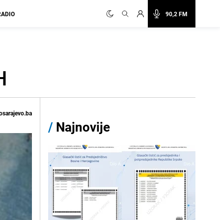
RADIO
90,2 FM
H
osarajevo.ba
/
Najnovije