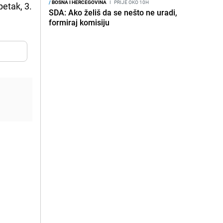
/
BOSNA I HERCEGOVINA
I
PRIJE OKO 10H
etak, 3.
SDA: Ako želiš da se nešto ne uradi,
formiraj komisiju