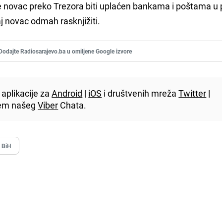
e novac preko Trezora biti uplaćen bankama i poštama u p
aj novac odmah rasknjižiti.
Dodajte Radiosarajevo.ba u omiljene Google izvore
aplikacije za
Android
|
iOS
i društvenih mreža
Twitter
|
utem našeg
Viber
Chata.
a BiH