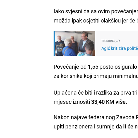
Iako svjesni da sa ovim povećanje
možda ipak osjetiti olakšicu jer će 
TRENDING
Agić kritizira poli
Povećanje od 1,55 posto osiguralo j
za korisnike koji primaju minimalnu
Uplaćena će biti i razlika za prva
mjesec iznositi
33,40 KM više
.
Nakon najave federalnog Zavoda PIO/
upiti penzionera i sumnje
da li će 