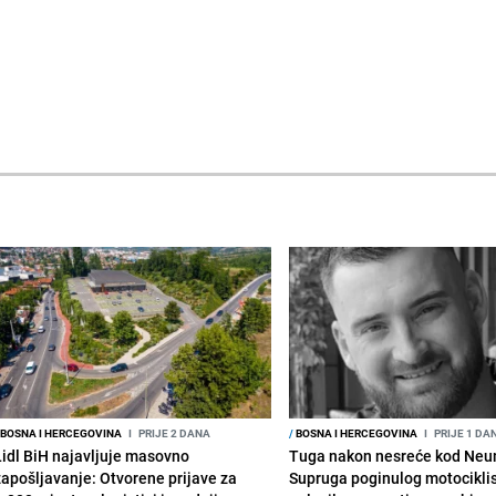
BOSNA I HERCEGOVINA
I
PRIJE 2 DANA
/
BOSNA I HERCEGOVINA
I
PRIJE 1 DA
Lidl BiH najavljuje masovno
Tuga nakon nesreće kod Neu
zapošljavanje: Otvorene prijave za
Supruga poginulog motocikli