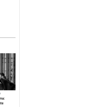
N
ma:
ste