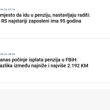
.04.24. 07:16
mjesto da idu u penziju, nastavljaju raditi:
 RS najstariji zaposleni ima 95 godina
.04.24. 08:34
anas počinje isplata penzija u FBiH:
azlika između najniže i najviše 2.192 KM