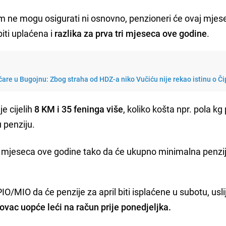
m ne mogu osigurati ni osnovno, penzioneri će ovaj mjes
biti uplaćena i
razlika za prva tri mjeseca ove godine
.
tičare u Bugojnu: Zbog straha od HDZ-a niko Vučiću nije rekao istinu o Či
e cijelih
8 KM i 35 feninga više
, koliko košta npr. pola kg 
 penziju.
 tri mjeseca ove godine tako da će ukupno minimalna penzi
MIO da će penzije za april biti isplaćene u subotu, uslij
novac uopće leći na račun prije ponedjeljka.