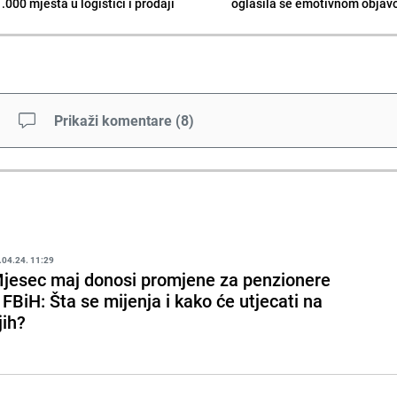
.000 mjesta u logistici i prodaji
oglasila se emotivnom obja
Prikaži komentare
(
8
)
.04.24. 11:29
jesec maj donosi promjene za penzionere
 FBiH: Šta se mijenja i kako će utjecati na
jih?