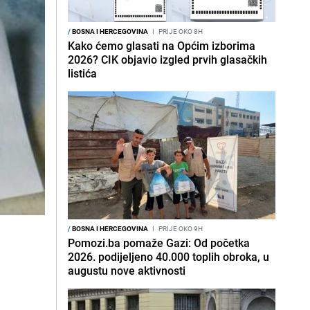
/
BOSNA I HERCEGOVINA
I
PRIJE OKO 8H
Kako ćemo glasati na Općim izborima
2026? CIK objavio izgled prvih glasačkih
listića
/
BOSNA I HERCEGOVINA
I
PRIJE OKO 9H
Pomozi.ba pomaže Gazi: Od početka
2026. podijeljeno 40.000 toplih obroka, u
augustu nove aktivnosti