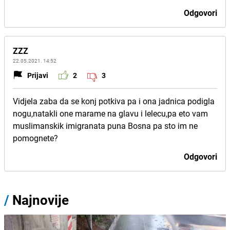
Odgovori
ZZZ
22.05.2021. 14:52
Prijavi
2
3
Vidjela zaba da se konj potkiva pa i ona jadnica podigla
nogu,natakli one marame na glavu i lelecu,pa eto vam
muslimanskik imigranata puna Bosna pa sto im ne
pomognete?
Odgovori
/
Najnovije