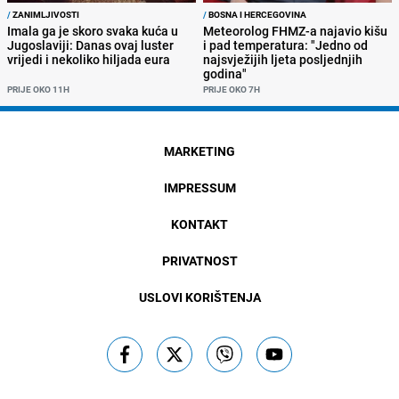
/
ZANIMLJIVOSTI
/
BOSNA I HERCEGOVINA
Imala ga je skoro svaka kuća u
Meteorolog FHMZ-a najavio kišu
Jugoslaviji: Danas ovaj luster
i pad temperatura: "Jedno od
vrijedi i nekoliko hiljada eura
najsvježijih ljeta posljednjih
godina"
PRIJE OKO 11H
PRIJE OKO 7H
MARKETING
IMPRESSUM
KONTAKT
PRIVATNOST
USLOVI KORIŠTENJA