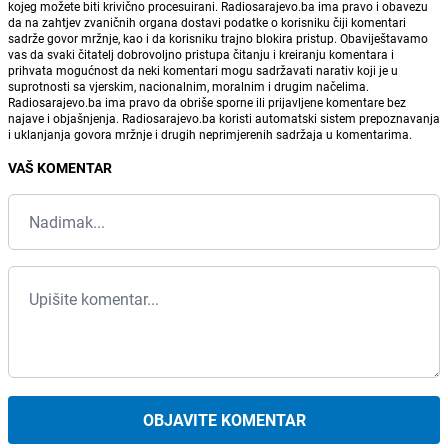
kojeg možete biti krivično procesuirani. Radiosarajevo.ba ima pravo i obavezu
da na zahtjev zvaničnih organa dostavi podatke o korisniku čiji komentari
sadrže govor mržnje, kao i da korisniku trajno blokira pristup. Obaviještavamo
vas da svaki čitatelj dobrovoljno pristupa čitanju i kreiranju komentara i
prihvata mogućnost da neki komentari mogu sadržavati narativ koji je u
suprotnosti sa vjerskim, nacionalnim, moralnim i drugim načelima.
Radiosarajevo.ba ima pravo da obriše sporne ili prijavljene komentare bez
najave i objašnjenja. Radiosarajevo.ba koristi automatski sistem prepoznavanja
i uklanjanja govora mržnje i drugih neprimjerenih sadržaja u komentarima.
VAŠ KOMENTAR
OBJAVITE KOMENTAR