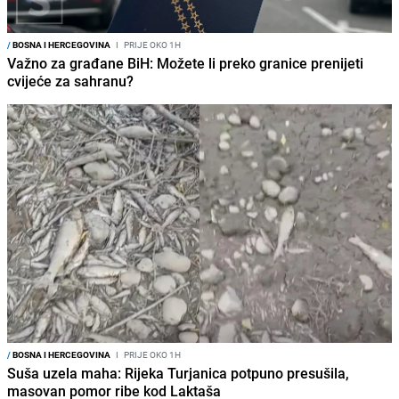
/
BOSNA I HERCEGOVINA
I
PRIJE OKO 1H
Važno za građane BiH: Možete li preko granice prenijeti
cvijeće za sahranu?
/
BOSNA I HERCEGOVINA
I
PRIJE OKO 1H
Suša uzela maha: Rijeka Turjanica potpuno presušila,
masovan pomor ribe kod Laktaša