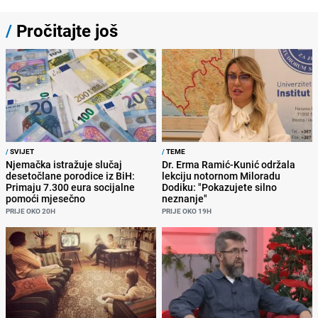
/
Pročitajte još
/
SVIJET
/
TEME
Njemačka istražuje slučaj
Dr. Erma Ramić-Kunić održala
desetočlane porodice iz BiH:
lekciju notornom Miloradu
Primaju 7.300 eura socijalne
Dodiku: "Pokazujete silno
pomoći mjesečno
neznanje"
PRIJE OKO 20H
PRIJE OKO 19H