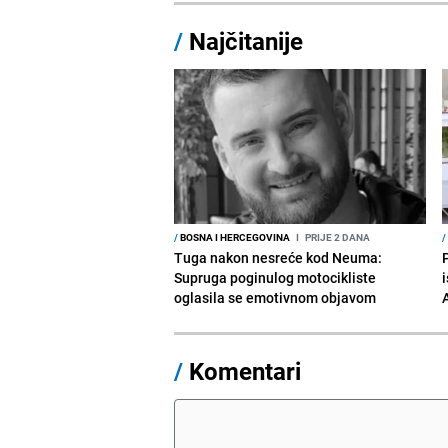
/
Najčitanije
/
BOSNA I HERCEGOVINA
I
PRIJE 2 DANA
/
Tuga nakon nesreće kod Neuma:
Supruga poginulog motocikliste
i
oglasila se emotivnom objavom
/
Komentari