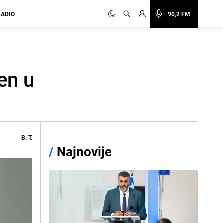
RADIO
90,2 FM
en u
B. T.
/
Najnovije