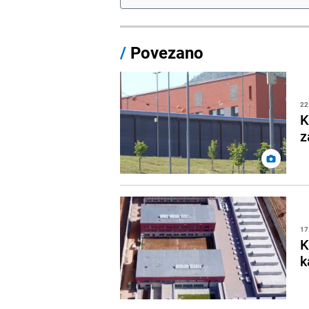
/
Povezano
22
K
z
17
K
k