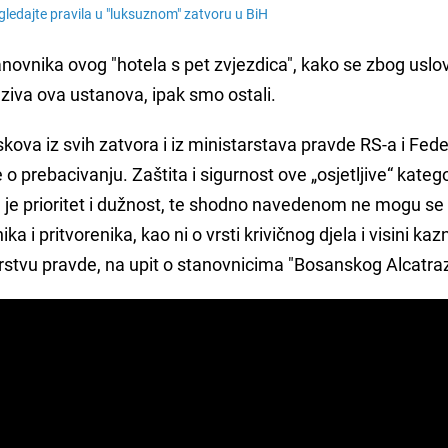
gledajte pravila u "luksuznom" zatvoru u BiH
anovnika ovog "hotela s pet zvjezdica", kako se zbog uslo
ziva ova ustanova, ipak smo ostali.
kova iz svih zatvora i iz ministarstava pravde RS-a i Fede
o prebacivanju. Zaštita i sigurnost ove „osjetljive“ katego
m je prioritet i dužnost, te shodno navedenom ne mogu se 
 i pritvorenika, kao ni o vrsti krivičnog djela i visini kaz
stvu pravde, na upit o stanovnicima "Bosanskog Alcatra