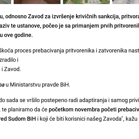
, odnosno Zavod za izvršenje krivičnih sankcija, pritvora
naziv te ustanove,
počeo je sa primanjem prvih pritvoreni
u ove godine.
škoća proces prebacivanja pritvorenika i zatvorenika nast
radilo i
 i Zavod.
ba
u Ministarstvu pravde BiH.
o sada se vršilo postepeno radi adaptiranja i samog priv
, te planiramo da će
početkom novembra početi prebaci
 pred Sudom BiH
i koji će biti korisnici našeg Zavoda", kažu