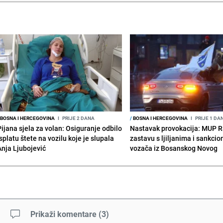
BOSNA I HERCEGOVINA
I
PRIJE 2 DANA
/
BOSNA I HERCEGOVINA
I
PRIJE 1 DA
Pijana sjela za volan: Osiguranje odbilo
Nastavak provokacija: MUP 
splatu štete na vozilu koje je slupala
zastavu s ljiljanima i sankcio
Anja Ljubojević
vozača iz Bosanskog Novog
Prikaži komentare
(
3
)