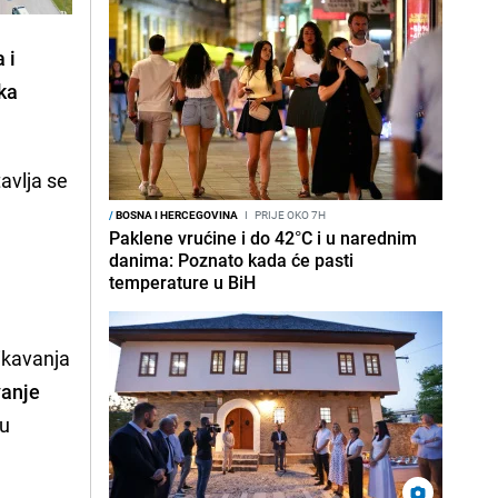
 i
ka
avlja se
/
BOSNA I HERCEGOVINA
I
PRIJE OKO 7H
Paklene vrućine i do 42°C i u narednim
danima: Poznato kada će pasti
temperature u BiH
ikavanja
vanje
 u