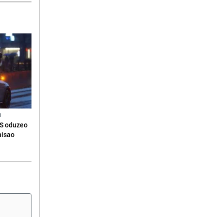
N
RS oduzeo
nisao