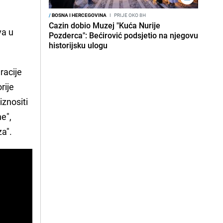
/
BOSNA I HERCEGOVINA
I
PRIJE OKO 8H
Cazin dobio Muzej "Kuća Nurije
va u
Pozderca": Bećirović podsjetio na njegovu
historijsku ulogu
racije
rije
iznositi
ne",
za".