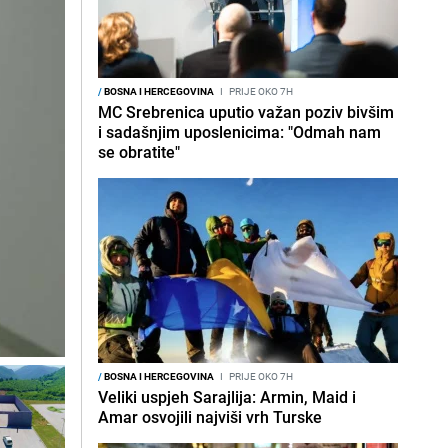
/
BOSNA I HERCEGOVINA
I
PRIJE OKO 7H
MC Srebrenica uputio važan poziv bivšim
i sadašnjim uposlenicima: "Odmah nam
se obratite"
/
BOSNA I HERCEGOVINA
I
PRIJE OKO 7H
Veliki uspjeh Sarajlija: Armin, Maid i
Amar osvojili najviši vrh Turske