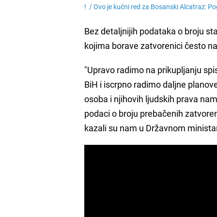
! /
Ovo je kućni red za Bosanski Alcatraz: Po
Bez detaljnijih podataka o broju st
kojima borave zatvorenici često na
"Upravo radimo na prikupljanju spis
BiH i iscrpno radimo daljne planove 
osoba i njihovih ljudskih prava na
podaci o broju prebačenih zatvorenika
kazali su nam u Državnom ministar