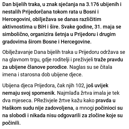
Dan bijelih traka, u znak sjećanja na 3.176 ubijenih i
nestalih Prijedorčana tokom rata u Bosni i
Hercegovini, obilježava se danas različitim
aktivnostima u BiH i šire. Svake godine, 31. maja se
simbolično, organizira šetnja u Prijedoru i drugim
gradovima širom Bosne i Hercegovine.
Obilježavanje Dana bijelih traka u Prijedoru održava se
na glavnom trgu, gdje roditelji i preživjeli
traže pravdu
za ubijene članove porodice
. Naglas su se čitala
imena i starosna dob ubijene djece.
Ubijena djeca Prijedora, čak njih 102,
još uvijek
nemaju svoj spomenik
. Najmlađa žrtva imala je tek
dva mjeseca. PReživjele žrtve kažu kako
pravda u
Haškom sudu nije zadovoljena
, a mnogi
počinioci su
na slobodi i nikada nisu odgovarili za zločine koje su
počinili.