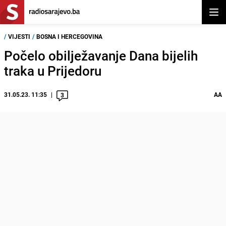
Otvor
/
VIJESTI
/
BOSNA I HERCEGOVINA
Počelo obilježavanje Dana bijelih
traka u Prijedoru
31.05.23. 11:35
AA
3