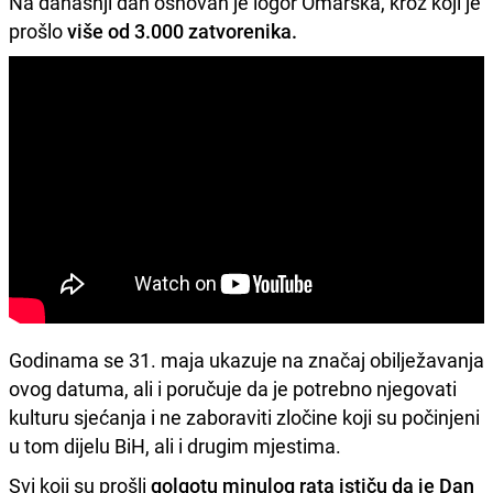
Na današnji dan osnovan je logor Omarska, kroz koji je
prošlo
više od 3.000 zatvorenika.
Godinama se 31. maja ukazuje na značaj obilježavanja
ovog datuma, ali i poručuje da je potrebno njegovati
kulturu sjećanja i ne zaboraviti zločine koji su počinjeni
u tom dijelu BiH, ali i drugim mjestima.
Svi koji su prošli
golgotu minulog rata ističu da je Dan