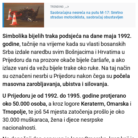
TRENDING
Saobraćajna nesreća na putu M-17: Smrtno
stradao motociklista, saobraćaj obustavljen
Simbolika bijelih traka podsjeća na dane maja 1992.
godine
, tačnije na vrijeme kada su vlasti bosanskih
Srba izdale naredbu svim Bošnjacima i Hrvatima u
Prijedoru da na prozore okače bijele čaršafe, a ako
izlaze vani da vežu bijele trake oko ruke. Na taj način
su označeni nesrbi u Prijedoru nakon čega su
počela
masovna zarobljavanja, ubistva i silovanja.
U Prijedoru je od 1992. do 1995. godine protjerano
oko 50.000 osoba,
a kroz logore
Keraterm, Omarska
i
Trnopolje,
te još 54 mjesta zatočenja prošlo je oko
30.000 muškaraca, žena i djece nesrpske
nacionalnosti.