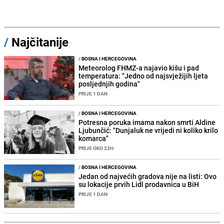
/
Najčitanije
/
BOSNA I HERCEGOVINA
Meteorolog FHMZ-a najavio kišu i pad
temperatura: "Jedno od najsvježijih ljeta
posljednjih godina"
PRIJE 1 DAN
/
BOSNA I HERCEGOVINA
Potresna poruka imama nakon smrti Aldine
Ljubunčić: "Dunjaluk ne vrijedi ni koliko krilo
komarca"
PRIJE OKO 22H
/
BOSNA I HERCEGOVINA
Jedan od najvećih gradova nije na listi: Ovo
su lokacije prvih Lidl prodavnica u BiH
PRIJE 1 DAN