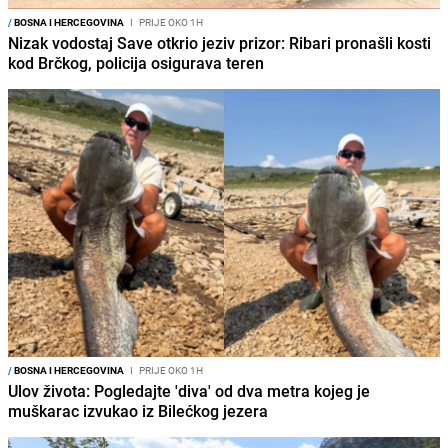
/
BOSNA I HERCEGOVINA
I
PRIJE OKO 1H
Nizak vodostaj Save otkrio jeziv prizor: Ribari pronašli kosti
kod Brčkog, policija osigurava teren
/
BOSNA I HERCEGOVINA
I
PRIJE OKO 1H
Ulov života: Pogledajte 'diva' od dva metra kojeg je
muškarac izvukao iz Bilećkog jezera