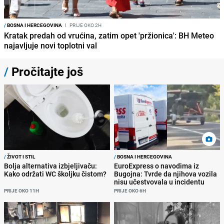
/
BOSNA I HERCEGOVINA
I
PRIJE OKO 2H
Kratak predah od vrućina, zatim opet 'pržionica': BH Meteo
najavljuje novi toplotni val
/
Pročitajte još
/
ŽIVOT I STIL
/
BOSNA I HERCEGOVINA
Bolja alternativa izbjeljivaču:
EuroExpress o navodima iz
Kako održati WC školjku čistom?
Bugojna: Tvrde da njihova vozila
nisu učestvovala u incidentu
PRIJE OKO 11H
PRIJE OKO 6H