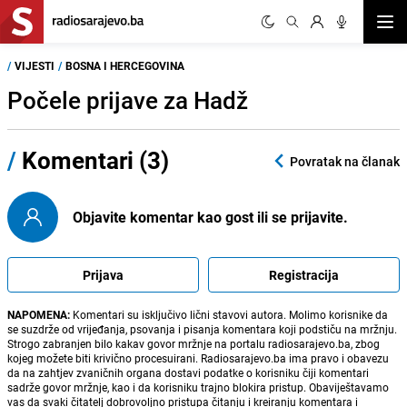
Otvor
/
VIJESTI
/
BOSNA I HERCEGOVINA
Počele prijave za Hadž
/
Komentari (3)
Povratak na članak
Objavite komentar kao gost ili se prijavite.
Prijava
Registracija
NAPOMENA:
Komentari su isključivo lični stavovi autora. Molimo korisnike da
se suzdrže od vrijeđanja, psovanja i pisanja komentara koji podstiču na mržnju.
Strogo zabranjen bilo kakav govor mržnje na portalu radiosarajevo.ba, zbog
kojeg možete biti krivično procesuirani. Radiosarajevo.ba ima pravo i obavezu
da na zahtjev zvaničnih organa dostavi podatke o korisniku čiji komentari
sadrže govor mržnje, kao i da korisniku trajno blokira pristup. Obaviještavamo
vas da svaki čitatelj dobrovoljno pristupa čitanju i kreiranju komentara i