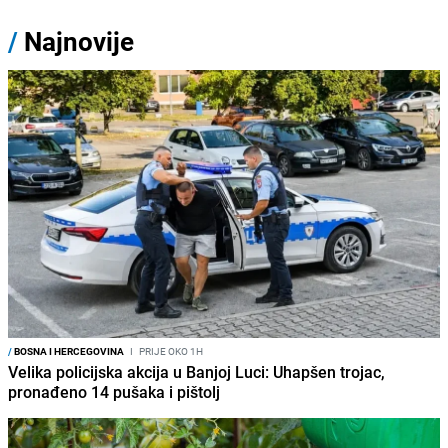
/
Najnovije
/
BOSNA I HERCEGOVINA
I
PRIJE OKO 1H
Velika policijska akcija u Banjoj Luci: Uhapšen trojac,
pronađeno 14 pušaka i pištolj