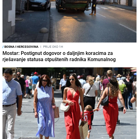
/
BOSNA I HERCEGOVINA
I
PRIJE OKO 1H
Mostar: Postignut dogovor o daljnjim koracima za
rješavanje statusa otpuštenih radnika Komunalnog