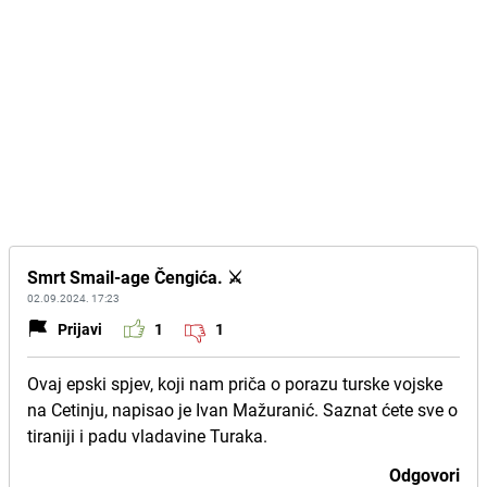
Smrt Smail-age Čengića. ⚔️
02.09.2024. 17:23
Prijavi
1
1
Ovaj epski spjev, koji nam priča o porazu turske vojske
na Cetinju, napisao je Ivan Mažuranić. Saznat ćete sve o
tiraniji i padu vladavine Turaka.
Odgovori