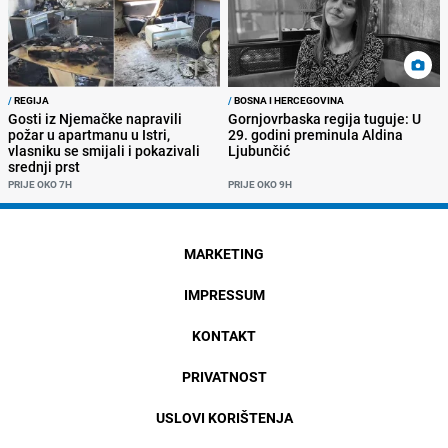
/
REGIJA
/
BOSNA I HERCEGOVINA
Gosti iz Njemačke napravili
Gornjovrbaska regija tuguje: U
požar u apartmanu u Istri,
29. godini preminula Aldina
vlasniku se smijali i pokazivali
Ljubunčić
srednji prst
PRIJE OKO 7H
PRIJE OKO 9H
MARKETING
IMPRESSUM
KONTAKT
PRIVATNOST
USLOVI KORIŠTENJA