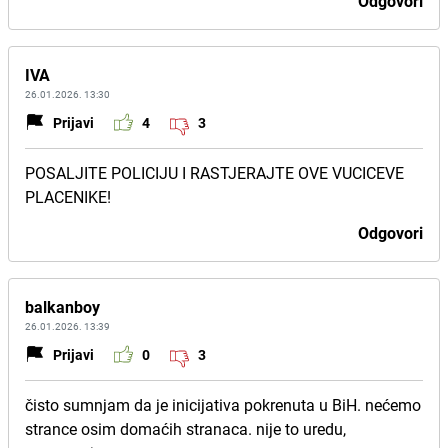
Odgovori
IVA
26.01.2026. 13:30
Prijavi
4
3
POSALJITE POLICIJU I RASTJERAJTE OVE VUCICEVE
PLACENIKE!
Odgovori
balkanboy
26.01.2026. 13:39
Prijavi
0
3
čisto sumnjam da je inicijativa pokrenuta u BiH. nećemo
strance osim domaćih stranaca. nije to uredu,