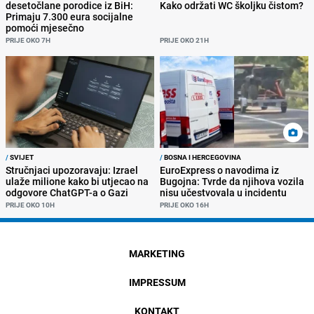
desetočlane porodice iz BiH:
Kako održati WC školjku čistom?
Primaju 7.300 eura socijalne
pomoći mjesečno
PRIJE OKO 7H
PRIJE OKO 21H
/
SVIJET
/
BOSNA I HERCEGOVINA
Stručnjaci upozoravaju: Izrael
EuroExpress o navodima iz
ulaže milione kako bi utjecao na
Bugojna: Tvrde da njihova vozila
odgovore ChatGPT-a o Gazi
nisu učestvovala u incidentu
PRIJE OKO 10H
PRIJE OKO 16H
MARKETING
IMPRESSUM
KONTAKT