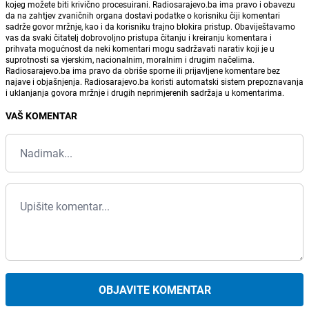
kojeg možete biti krivično procesuirani. Radiosarajevo.ba ima pravo i obavezu
da na zahtjev zvaničnih organa dostavi podatke o korisniku čiji komentari
sadrže govor mržnje, kao i da korisniku trajno blokira pristup. Obaviještavamo
vas da svaki čitatelj dobrovoljno pristupa čitanju i kreiranju komentara i
prihvata mogućnost da neki komentari mogu sadržavati narativ koji je u
suprotnosti sa vjerskim, nacionalnim, moralnim i drugim načelima.
Radiosarajevo.ba ima pravo da obriše sporne ili prijavljene komentare bez
najave i objašnjenja. Radiosarajevo.ba koristi automatski sistem prepoznavanja
i uklanjanja govora mržnje i drugih neprimjerenih sadržaja u komentarima.
VAŠ KOMENTAR
OBJAVITE KOMENTAR