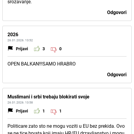
srozavanje.
Odgovori
2026
26.01.2026. 13:52
Prijavi
3
0
OPEN BALKAN!!!SAMO HRABRO
Odgovori
Muslimani i srbi trebaju blokirati svoje
26.01.2026. 13:58
Prijavi
1
1
Politicare zato sto ne mogu voziti u EU bez prekida. Ovo
se ne tice hrvata koji imaju HR/EU drzavljanstvo i mogu