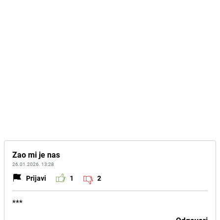
Zao mi je nas
26.01.2026. 13:28
Prijavi
1
2
***