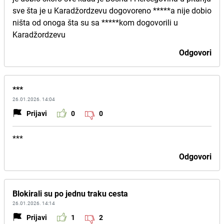
sve šta je u Karadžordzevu dogovoreno *****a nije dobio
ništa od onoga šta su sa *****kom dogovorili u
Karadžordzevu
Odgovori
***
26.01.2026. 14:04
Prijavi
0
0
***
Odgovori
Blokirali su po jednu traku cesta
26.01.2026. 14:14
Prijavi
1
2