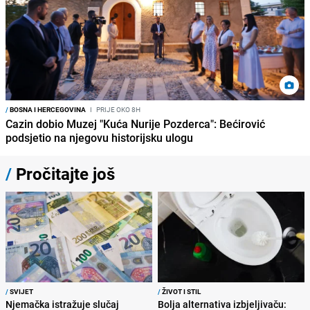
/
BOSNA I HERCEGOVINA
I
PRIJE OKO 8H
Cazin dobio Muzej "Kuća Nurije Pozderca": Bećirović
podsjetio na njegovu historijsku ulogu
/
Pročitajte još
/
SVIJET
/
ŽIVOT I STIL
Njemačka istražuje slučaj
Bolja alternativa izbjeljivaču: