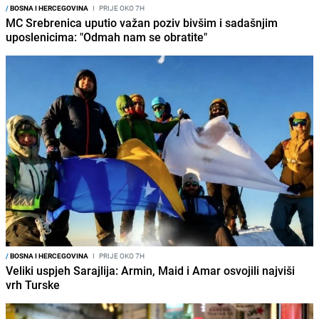
/
BOSNA I HERCEGOVINA
I
PRIJE OKO 7H
MC Srebrenica uputio važan poziv bivšim i sadašnjim
uposlenicima: "Odmah nam se obratite"
/
BOSNA I HERCEGOVINA
I
PRIJE OKO 7H
Veliki uspjeh Sarajlija: Armin, Maid i Amar osvojili najviši
vrh Turske