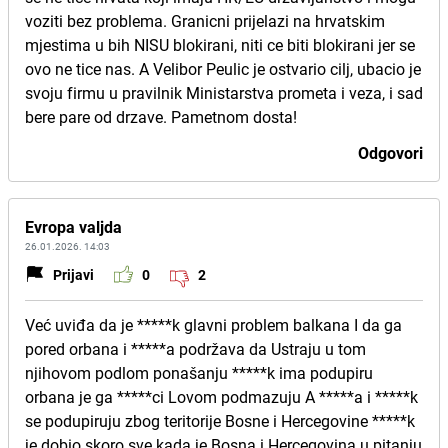
voziti bez problema. Granicni prijelazi na hrvatskim
mjestima u bih NISU blokirani, niti ce biti blokirani jer se
ovo ne tice nas. A Velibor Peulic je ostvario cilj, ubacio je
svoju firmu u pravilnik Ministarstva prometa i veza, i sad
bere pare od drzave. Pametnom dosta!
Odgovori
Evropa valjda
26.01.2026. 14:03
Prijavi
0
2
Već uviđa da je *****k glavni problem balkana I da ga
pored orbana i *****a podržava da Ustraju u tom
njihovom podlom ponašanju *****k ima podupiru
orbana je ga *****ci Lovom podmazuju A *****a i *****k
se podupiruju zbog teritorije Bosne i Hercegovine *****k
je dobio skoro sve kada je Bosna i Hercegovina u pitanju