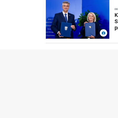
08
K
S
p