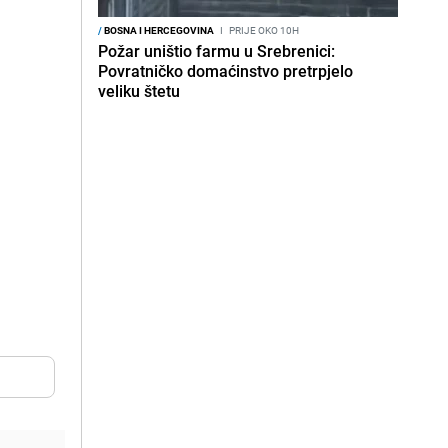
/
BOSNA I HERCEGOVINA
I
PRIJE OKO 10H
Požar uništio farmu u Srebrenici:
Povratničko domaćinstvo pretrpjelo
veliku štetu