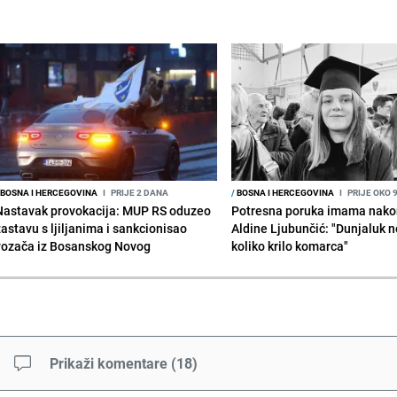
BOSNA I HERCEGOVINA
I
PRIJE 2 DANA
/
BOSNA I HERCEGOVINA
I
PRIJE OKO 
Nastavak provokacija: MUP RS oduzeo
Potresna poruka imama nako
zastavu s ljiljanima i sankcionisao
Aldine Ljubunčić: "Dunjaluk ne
vozača iz Bosanskog Novog
koliko krilo komarca"
Prikaži komentare
(
18
)