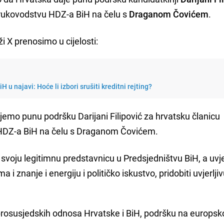
 rukovodstvu HDZ-a BiH na čelu s
Draganom Čovićem
.
 X prenosimo u cijelosti:
H u najavi: Hoće li izbori srušiti kreditni rejting?
jemo punu podršku Darijani Filipović za hrvatsku članicu
u HDZ-a BiH na čelu s Draganom Čovićem.
 svoju legitimnu predstavnicu u Predsjedništvu BiH, a uvj
a i znanje i energiju i političko iskustvo, pridobiti uvjerlji
brosusjedskih odnosa Hrvatske i BiH, podršku na europs