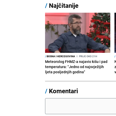
/
Najčitanije
/
BOSNA I HERCEGOVINA
I
PRIJE OKO 21H
/
Meteorolog FHMZ-a najavio kišu i pad
temperatura: "Jedno od najsvježijih
ljeta posljednjih godina"
/
Komentari