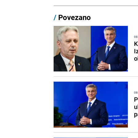
/
Povezano
08
K
I
o
08
P
u
p