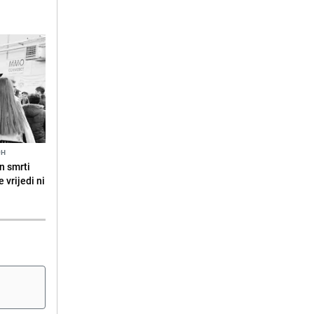
9H
n smrti
 vrijedi ni