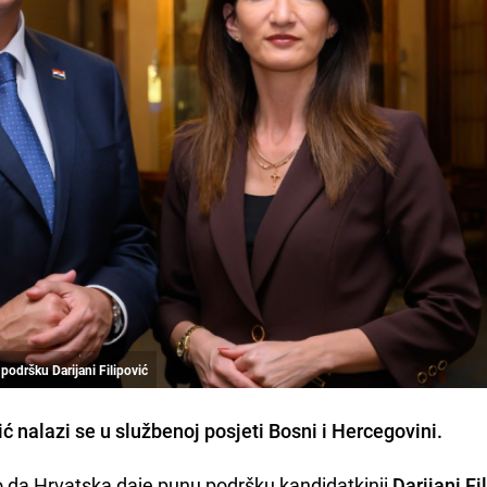
podršku Darijani Filipović
 nalazi se u službenoj posjeti Bosni i Hercegovini.
io da Hrvatska daje punu podršku kandidatkinji
Darijani Fi