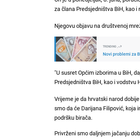
za člana Predsjedništva BiH, kao i
Njegovu objavu na društvenoj mreži
TRENDING
Novi problemi za Bi
"U susret Općim izborima u BiH, da
Predsjedništva BiH, kao i vodstv
Vrijeme je da hrvatski narod dobije
smo da će Darijana Filipović, koja im
podršku birača.
Privrženi smo daljnjem jačanju do