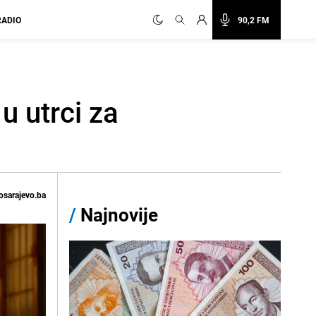
RADIO
90,2 FM
u utrci za
osarajevo.ba
/
Najnovije