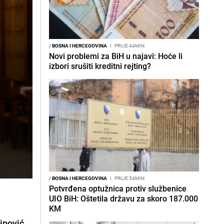
/
BOSNA I HERCEGOVINA
I
PRIJE 44MIN
Novi problemi za BiH u najavi: Hoće li
izbori srušiti kreditni rejting?
/
BOSNA I HERCEGOVINA
I
PRIJE 54MIN
Potvrđena optužnica protiv službenice
UIO BiH: Oštetila državu za skoro 187.000
KM
lipović