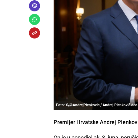
Foto: X/@AndrejPlenkovic / Andrej Plenković dao 
Premijer Hrvatske Andrej Plenković
On je u ponedjeljak, 8. juna, poruč