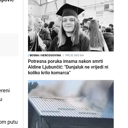
/
BOSNA I HERCEGOVINA
I
PRIJE OKO 9H
Potresna poruka imama nakon smrti
Aldine Ljubunčić: "Dunjaluk ne vrijedi ni
koliko krilo komarca"
ereni
vu
kom putu