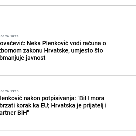
.06.26. 18:29
ovačević: Neka Plenković vodi računa o
zbornom zakonu Hrvatske, umjesto što
bmanjuje javnost
.06.26. 13:15
lenković nakon potpisivanja: "BiH mora
brzati korak ka EU; Hrvatska je prijatelj i
artner BiH"