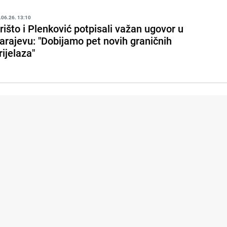
.06.26. 13:10
rišto i Plenković potpisali važan ugovor u
arajevu: "Dobijamo pet novih graničnih
rijelaza"