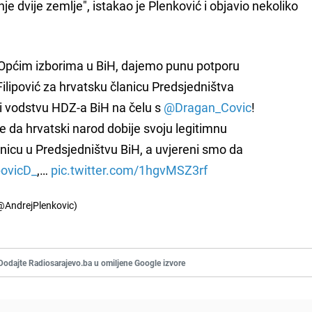
 dvije zemlje", istakao je Plenković i objavio nekoliko
Općim izborima u BiH, dajemo punu potporu
Filipović za hrvatsku članicu Predsjedništva
 i vodstvu HDZ-a BiH na čelu s
@Dragan_Covic
!
e da hrvatski narod dobije svoju legitimnu
nicu u Predsjedništvu BiH, a uvjereni smo da
povicD_
,…
pic.twitter.com/1hgvMSZ3rf
@AndrejPlenkovic)
Dodajte Radiosarajevo.ba u omiljene Google izvore