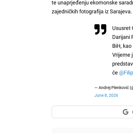
te unaprjeđenju ekomonske saradnje
zajedničkih fotografija iz Sarajeva.
Ususret 
Darijani 
BiH, kao
Vrijeme j
predstav
će
@Fili
— Andrej Plenković (
June 8, 2026